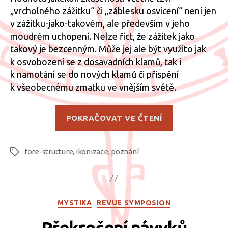
„vrcholného zážitku“ či „záblesku osvícení“ není jen
v zážitku-jako-takovém, ale především v jeho
moudrém uchopení. Nelze říct, že zážitek jako
takový je bezcenným. Může jej ale být využito jak
k osvobození se z dosavadních klamů, tak i
k namotání se do nových klamů či přispění
k všeobecnému zmatku ve vnějším světě.
„Moudrost
POKRAČOVAT VE ČTENÍ
a
profanace“
fore-structure
,
ikonizace
,
poznání
Štítky
Rubriky
MYSTIKA
REVUE SYMPOSION
Překročení návyků