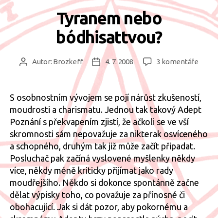
Tyranem nebo
bódhisattvou?
u
Autor:
Brozkeff
4. 7. 2008
3 komentáře
Autor
Datum
textu
příspěvku
příspěvku
s
názv
S osobnostním vývojem se pojí nárůst zkušeností,
Tyra
moudrosti a charismatu. Jednou tak takový Adept
nebo
Poznání s překvapením zjistí, že ačkoli se ve vší
bódhi
skromnosti sám nepovažuje za nikterak osvíceného
a schopného, druhým tak již může začít připadat.
Posluchač pak začíná vyslovené myšlenky někdy
více, někdy méně kriticky přijímat jako rady
moudřejšího. Někdo si dokonce spontánně začne
dělat výpisky toho, co považuje za přínosné či
obohacující. Jak si dát pozor, aby pokornému a