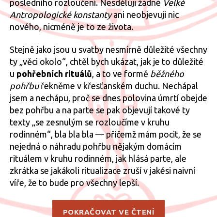
posledního rozloučení. Nesděluji žádné
Velké
rituál
Antropologické konstanty
ani neobjevuji nic
nového, nicméně je to ze života.
Stejně jako jsou u svatby nesmírně důležité všechny
ty „věci okolo“, chtěl bych ukázat, jak je to důležité
u
pohřebních rituálů
, a to ve formě
běžného
pohřbu
řekněme v křesťanském duchu. Nechápal
jsem a nechápu, proč se dnes polovina úmrtí obejde
bez pohřbu a na parte se pak objevují takové ty
texty „se zesnulým se rozloučíme v kruhu
rodinném“, bla bla bla — přičemž mám pocit, že se
nejedná o náhradu pohřbu nějakým domácím
rituálem v kruhu rodinném, jak hlásá parte, ale
zkrátka se jakákoli ritualizace zruší v jakési naivní
víře, že to bude pro všechny lepší.
„Pohřební
POKRAČOVAT VE ČTENÍ