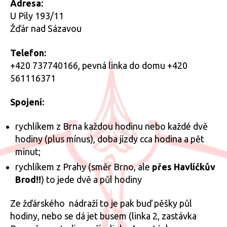
Adresa:
U Pily 193/11
Žďár nad Sázavou
Telefon:
+420 737740166, pevná linka do domu +420
561116371
Spojení:
rychlíkem z Brna každou hodinu nebo každé dvě
hodiny (plus mínus), doba jízdy cca hodina a pět
minut;
rychlíkem z Prahy (směr Brno, ale
přes Havlíčkův
Brod!!
) to jede dvě a půl hodiny
Ze žďárského nádraží to je pak buď pěšky půl
hodiny, nebo se dá jet busem (linka 2, zastávka