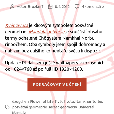
u
Autor:
Brozkeff
8. 6. 2012
4 komentáře
Autor
Datum
textu
příspěvku
příspěvku
s
názv
Květ života
je klíčovým symbolem posvátné
Flowe
geometrie.
Mandala universa
je součástí obsahu
of
termy odhalené Chögyalem Namkhai Norbu
Life
rinpočhem. Oba symboly jsem spojil dohromady a
+
nabízím bez dalšího komentáře světu k dispozici.
Unive
Manda
Update: Přidal jsem ještě wallpapery v rozlišeních
od 1024×768 až po fullHD 1920×1200.
„Flower
POKRAČOVAT VE ČTENÍ
of
Life
dzogchen
,
Flower of Life
,
Květ života
,
Namkhai Norbu
+
,
posvátná geometrie
,
sacred geometry
,
Universal
Štítky
Universal
Mandala