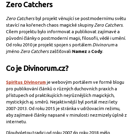
Zero Catchers
Zero Catchers
byl projekt věnující se postmodernímu světu
stavící na kořenech chaos magické skupiny
Zero Catchers
.
Cílem projektu bylo informovat a publikovat zajímavé a
původní články o postmoderní magii, filosofii, vědě i umění.
Od roku 2010 je projekt spojen s portálem
Divinorum
a
jméno
Zero Catchers
zašťiťovali
Namez
a
Cody
.
Co je Divinorum.cz?
Spiritus Divinorum
je webovým portálem ve formě blogu
pro publikování článků o různých duchovních praxích a
přístupech od praktikujících nejrůznějších magických,
mystických aj. směrů. Nejaktivnější byl portál mezi lety
2007-2013. Od roku 2015 je stránka v udržovacím režimu,
aby zajímavé články napsané v minulosti nezmizely úplně z
internetu.
Dlouholetou tradici od roku 2007 do roku 2018 mělo