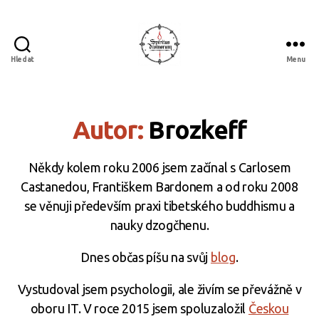
Hledat
Menu
Spiritus
divinorum
Autor:
Brozkeff
Někdy kolem roku 2006 jsem začínal s Carlosem
Castanedou, Františkem Bardonem a od roku 2008
se věnuji především praxi tibetského buddhismu a
nauky dzogčhenu.
Dnes občas píšu na svůj
blog
.
Vystudoval jsem psychologii, ale živím se převážně v
oboru IT. V roce 2015 jsem spoluzaložil
Českou