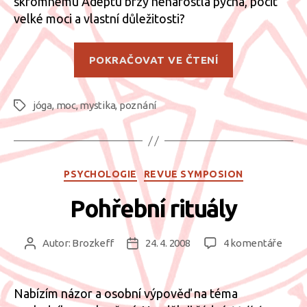
skromnému Adeptu brzy nenarostla pýcha, pocit
velké moci a vlastní důležitosti?
„Tyranem
POKRAČOVAT VE ČTENÍ
nebo
bódhisattvou
jóga
,
moc
,
mystika
,
poznání
Štítky
Rubriky
PSYCHOLOGIE
REVUE SYMPOSION
Pohřební rituály
u
Autor:
Brozkeff
24. 4. 2008
4 komentáře
Autor
Datum
textu
příspěvku
příspěvku
s
názv
Nabízím názor a osobní výpověď na téma
Pohř