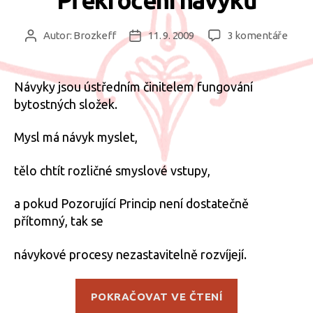
u
Autor:
Brozkeff
11. 9. 2009
3 komentáře
Autor
Datum
textu
příspěvku
příspěvku
s
názv
Návyky jsou ústředním činitelem fungování
Přek
bytostných složek.
návy
Mysl má návyk myslet,
tělo chtít rozličné smyslové vstupy,
a pokud Pozorující Princip není dostatečně
přítomný, tak se
návykové procesy nezastavitelně rozvíjejí.
„Překročení
POKRAČOVAT VE ČTENÍ
návyků“