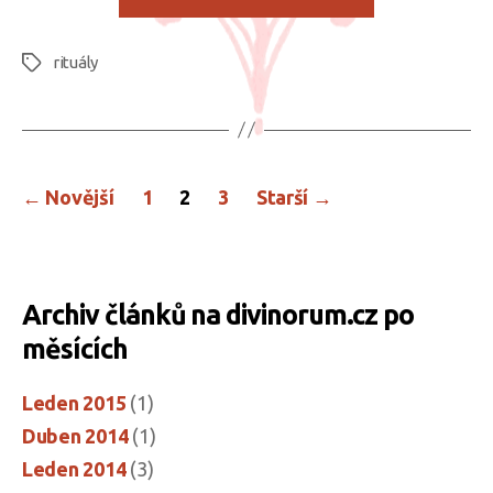
rituály“
rituály
Štítky
Stránkování
←
Novější
1
2
3
Starší
→
příspěvků
Archiv článků na divinorum.cz po
měsících
Leden 2015
(1)
Duben 2014
(1)
Leden 2014
(3)