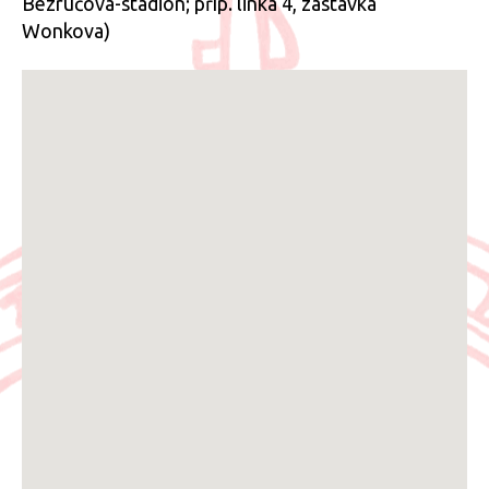
Bezručova-stadion; příp. linka 4, zastávka
Wonkova)