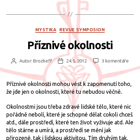
Mandala“
Rubriky
MYSTIKA
REVUE SYMPOSION
Příznivé okolnosti
u
Autor:
Brozkeff
24. 5. 2012
3 komentáře
Autor
Datum
textu
příspěvku
příspěvku
s
názv
Příznivé okolnosti mohou vést k zapomenutí toho,
Přízn
že jde jen o okolnosti, které tu nebudou věčně.
okoln
Okolnostmi jsou třeba zdravé lidské tělo, které nic
pořádně nebolí, které je schopné dělat cokoli chceš
atd., dále prostředí, které ten život vyživuje atd. Ale
tělo stárne a umírá, a prostředí se mění jak
přirozeně, tak i lidskou aktivitou. Tím druhým tak,