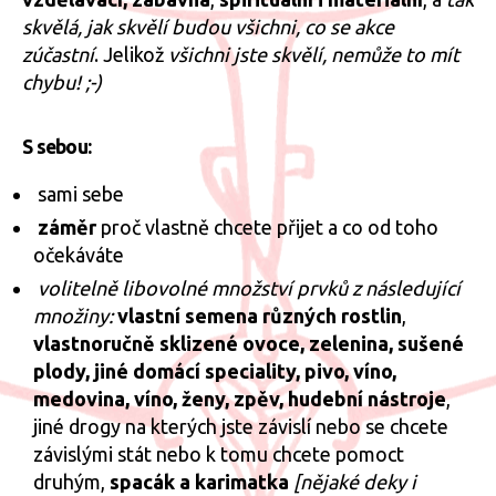
skvělá, jak skvělí budou všichni, co se akce
zúčastní
. Jelikož
všichni jste skvělí, nemůže to mít
chybu! ;-)
S sebou:
sami sebe
záměr
proč vlastně chcete přijet a co od toho
očekáváte
volitelně libovolné množství prvků z následující
množiny:
vlastní semena různých rostlin
,
vlastnoručně sklizené ovoce, zelenina, sušené
plody, jiné domácí speciality, pivo, víno,
medovina, víno, ženy, zpěv, hudební nástroje
,
jiné drogy na kterých jste závislí nebo se chcete
závislými stát nebo k tomu chcete pomoct
druhým,
spacák a karimatka
[nějaké deky i