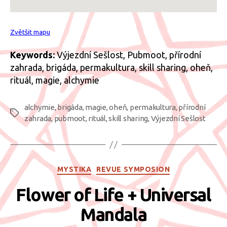
Zvětšit mapu
Keywords:
Výjezdní Sešlost, Pubmoot, přírodní
zahrada, brigáda, permakultura, skill sharing, oheň,
rituál, magie, alchymie
alchymie
,
brigáda
,
magie
,
oheň
,
permakultura
,
přírodní
Štítky
zahrada
,
pubmoot
,
rituál
,
skill sharing
,
Výjezdní Sešlost
Rubriky
MYSTIKA
REVUE SYMPOSION
Flower of Life + Universal
Mandala