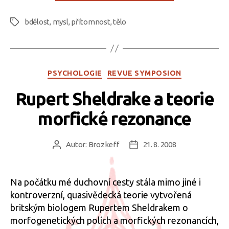
bdělost
,
mysl
,
přítomnost
,
tělo
Štítky
Rubriky
PSYCHOLOGIE
REVUE SYMPOSION
Rupert Sheldrake a teorie
morfické rezonance
Autor:
Brozkeff
21. 8. 2008
Autor
Datum
příspěvku
příspěvku
Na počátku mé duchovní cesty stála mimo jiné i
kontroverzní, quasivědecká teorie vytvořená
britským biologem Rupertem Sheldrakem o
morfogenetických polích a morfických rezonancích,