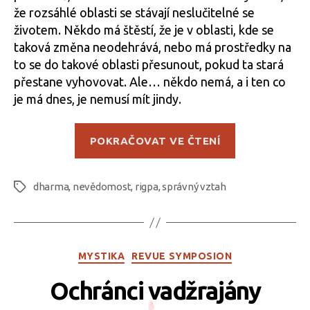
že rozsáhlé oblasti se stávají neslučitelné se
životem. Někdo má štěstí, že je v oblasti, kde se
taková změna neodehrává, nebo má prostředky na
to se do takové oblasti přesunout, pokud ta stará
přestane vyhovovat. Ale… někdo nemá, a i ten co
je má dnes, je nemusí mít jindy.
„Příznivé
POKRAČOVAT VE ČTENÍ
okolnosti“
dharma
,
nevědomost
,
rigpa
,
správný vztah
Štítky
Rubriky
MYSTIKA
REVUE SYMPOSION
Ochránci vadžrajány