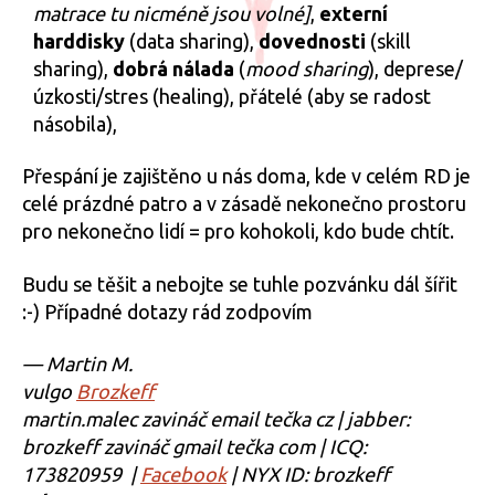
matrace tu nicméně jsou volné]
,
externí
harddisky
(data sharing),
dovednosti
(skill
sharing),
dobrá nálada
(
mood sharing
), deprese/
úzkosti/stres (healing), přátelé (aby se radost
násobila),
Přespání je zajištěno u nás doma, kde v celém RD je
celé prázdné patro a v zásadě nekonečno prostoru
pro nekonečno lidí = pro kohokoli, kdo bude chtít.
Budu se těšit a nebojte se tuhle pozvánku dál šířit
:-) Případné dotazy rád zodpovím
— Martin M.
vulgo
Brozkeff
martin.malec zavináč email tečka cz | jabber:
brozkeff zavináč gmail tečka com | ICQ:
173820959 |
Facebook
| NYX ID: brozkeff