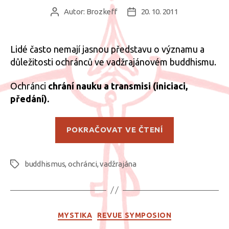
Autor:
Brozkeff
20. 10. 2011
Autor
Datum
příspěvku
příspěvku
Lidé často nemají jasnou představu o významu a
důležitosti ochránců ve vadžrajánovém buddhismu.
Ochránci
chrání nauku a transmisi (iniciaci,
předání).
„Ochránci
POKRAČOVAT VE ČTENÍ
vadžrajány“
buddhismus
,
ochránci
,
vadžrajána
Štítky
Rubriky
MYSTIKA
REVUE SYMPOSION