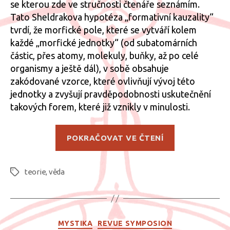
se kterou zde ve stručnosti čtenáře seznámím.
Tato Sheldrakova hypotéza „formativní kauzality“
tvrdí, že morfické pole, které se vytváří kolem
každé „morfické jednotky“ (od subatomárních
částic, přes atomy, molekuly, buňky, až po celé
organismy a ještě dál), v sobě obsahuje
zakódované vzorce, které ovlivňují vývoj této
jednotky a zvyšují pravděpodobnosti uskutečnění
takových forem, které již vznikly v minulosti.
„Rupert
POKRAČOVAT VE ČTENÍ
Sheldrake
a
teorie
,
věda
teorie
Štítky
morfické
rezonance“
Rubriky
MYSTIKA
REVUE SYMPOSION