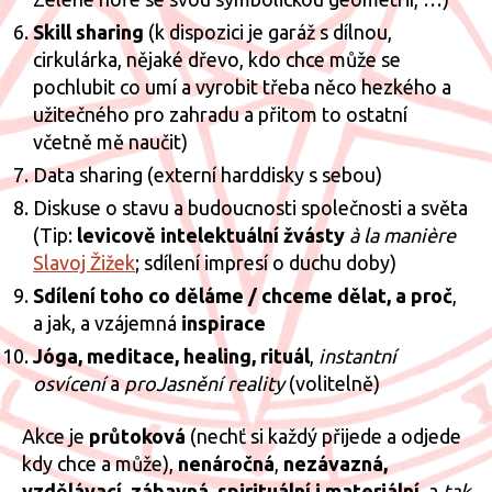
Skill sharing
(k dispozici je garáž s dílnou,
cirkulárka, nějaké dřevo, kdo chce může se
pochlubit co umí a vyrobit třeba něco hezkého a
užitečného pro zahradu a přitom to ostatní
včetně mě naučit)
Data sharing (externí harddisky s sebou)
Diskuse o stavu a budoucnosti společnosti a světa
(Tip:
levicově intelektuální žvásty
à la manière
Slavoj Žižek
; sdílení impresí o duchu doby)
Sdílení toho co děláme / chceme dělat, a proč
,
a jak, a vzájemná
inspirace
Jóga, meditace, healing, rituál
,
instantní
osvícení
a
proJasnění reality
(volitelně)
Akce je
průtoková
(nechť si každý přijede a odjede
kdy chce a může),
nenáročná
,
nezávazná,
vzdělávací,
zábavná
,
spirituální i materiální
, a
tak