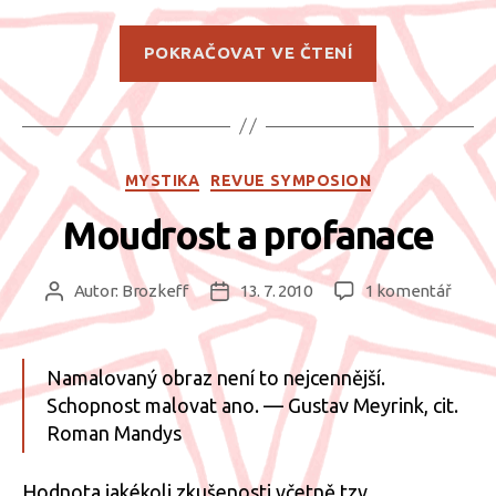
„Guru,
POKRAČOVAT VE ČTENÍ
imitace
a
sociální
učení“
Rubriky
MYSTIKA
REVUE SYMPOSION
Moudrost a profanace
u
Autor:
Brozkeff
13. 7. 2010
1 komentář
Autor
Datum
textu
příspěvku
příspěvku
s
názv
Namalovaný obraz není to nejcennější.
Moudr
Schopnost malovat ano. — Gustav Meyrink, cit.
a
Roman Mandys
profa
Hodnota jakékoli zkušenosti včetně tzv.