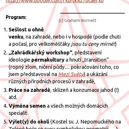
http://www.doodle.com/rxprtk8z7bcaefxb
Program:
(c) Graham Burnett
Sešlost u ohně
venku
, na zahradě, nebo i v hospodě (podle chuti
a počasí, pro velkoměšťáky
jsou tu ceny mírné!
)
„Zahrádkářský workshop“
, představení
ideologie
permakultury
a hnutí „transition“
(ropný zlom, ničení půdy… pokračování toho, co
jsem představoval na
Mezi Světy
) a ukázání
různých přírodních procesů v zahradě,
Práce na zahradě
, sklizeň a konzumace jahod (!)
atd.
Výměna semen
a všech možných domácích
specialit
Výlet(y) do okolí
(Kostel sv. J. Nepomuckého na
Zelené hoře se svou symbolickou geometrií, …)