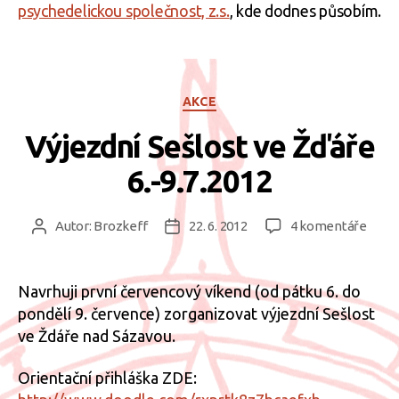
psychedelickou společnost, z.s.
, kde dodnes působím.
Rubriky
AKCE
Výjezdní Sešlost ve Žďáře
6.-9.7.2012
u
Autor:
Brozkeff
22. 6. 2012
4 komentáře
Autor
Datum
textu
příspěvku
příspěvku
s
názv
Navrhuji první červencový víkend (od pátku 6. do
Výjez
pondělí 9. července) zorganizovat výjezdní Sešlost
Sešlo
ve Ždáře nad Sázavou.
ve
Žďář
Orientační přihláška ZDE:
6.-9.