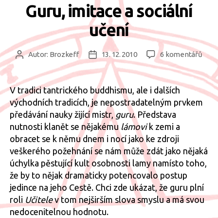
Guru, imitace a sociální
učení
u
Autor:
Brozkeff
13. 12. 2010
6 komentářů
Autor
Datum
text
příspěvku
příspěvku
s
náz
V tradici tantrického buddhismu, ale i dalších
Guru
východních tradicích, je nepostradatelným prvkem
imit
předávání nauky žijící mistr,
guru
. Představa
a
nutnosti klanět se nějakému
lámovi
k zemi a
sociá
obracet se k němu dnem i nocí jako ke zdroji
učen
veškerého požehnání se nám může zdát jako nějaká
úchylka pěstující kult osobnosti lamy namísto toho,
že by to nějak dramaticky potencovalo postup
jedince na jeho Cestě. Chci zde ukázat, že guru plní
roli
Učitele
v tom nejširším slova smyslu a má svou
nedocenitelnou hodnotu.