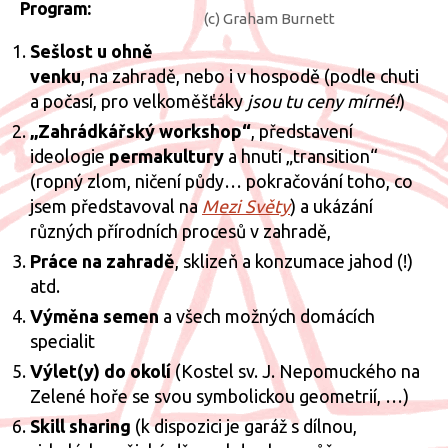
Program:
(c) Graham Burnett
Sešlost u ohně
venku
, na zahradě, nebo i v hospodě (podle chuti
a počasí, pro velkoměšťáky
jsou tu ceny mírné!
)
„Zahrádkářský workshop“
, představení
ideologie
permakultury
a hnutí „transition“
(ropný zlom, ničení půdy… pokračování toho, co
jsem představoval na
Mezi Světy
) a ukázání
různých přírodních procesů v zahradě,
Práce na zahradě
, sklizeň a konzumace jahod (!)
atd.
Výměna semen
a všech možných domácích
specialit
Výlet(y) do okolí
(Kostel sv. J. Nepomuckého na
Zelené hoře se svou symbolickou geometrií, …)
Skill sharing
(k dispozici je garáž s dílnou,