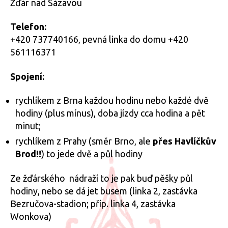
Žďár nad Sázavou
Telefon:
+420 737740166, pevná linka do domu +420
561116371
Spojení:
rychlíkem z Brna každou hodinu nebo každé dvě
hodiny (plus mínus), doba jízdy cca hodina a pět
minut;
rychlíkem z Prahy (směr Brno, ale
přes Havlíčkův
Brod!!
) to jede dvě a půl hodiny
Ze žďárského nádraží to je pak buď pěšky půl
hodiny, nebo se dá jet busem (linka 2, zastávka
Bezručova-stadion; příp. linka 4, zastávka
Wonkova)