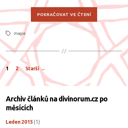
„Evoluce,
POKRAČOVAT VE ČTENÍ
Revoluce,
Poluce?“
magie
Štítky
Stránkování
1
2
Starší
→
příspěvků
Archiv článků na divinorum.cz po
měsících
Leden 2015
(1)