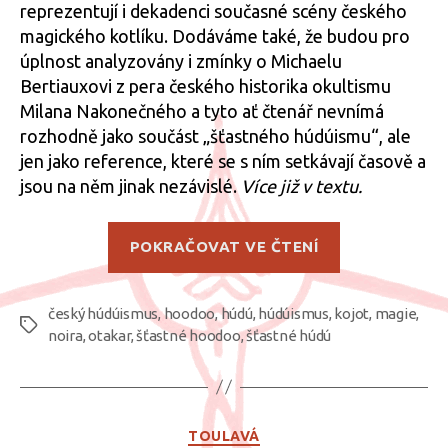
reprezentují i dekadenci současné scény českého
magického kotlíku. Dodáváme také, že budou pro
úplnost analyzovány i zmínky o Michaelu
Bertiauxovi z pera českého historika okultismu
Milana Nakonečného a tyto ať čtenář nevnímá
rozhodně jako součást „šťastného húdúismu“, ale
jen jako reference, které se s ním setkávají časově a
jsou na něm jinak nezávislé.
Více již v textu.
„O
POKRAČOVAT VE ČTENÍ
fenoménu
„šťastných
český húdúismus
,
hoodoo
,
húdú
,
húdúismus
,
kojot
húdúistů“,
,
magie
,
Štítky
noira
,
otakar
,
šťastné hoodoo
,
šťastné húdú
část
2“
Rubriky
TOULAVÁ