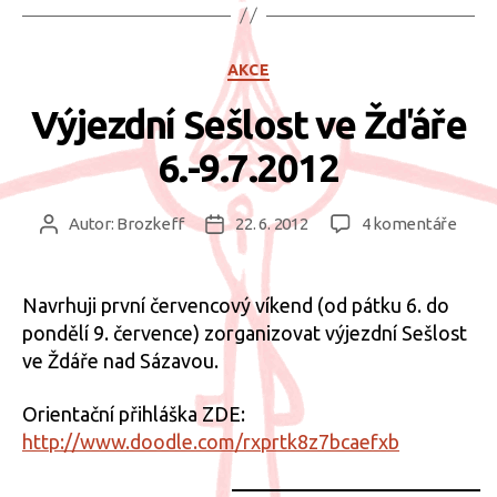
Rubriky
AKCE
Výjezdní Sešlost ve Žďáře
6.-9.7.2012
u
Autor:
Brozkeff
22. 6. 2012
4 komentáře
Autor
Datum
textu
příspěvku
příspěvku
s
názv
Navrhuji první červencový víkend (od pátku 6. do
Výjez
pondělí 9. července) zorganizovat výjezdní Sešlost
Sešlo
ve Ždáře nad Sázavou.
ve
Žďář
Orientační přihláška ZDE:
6.-9.
http://www.doodle.com/rxprtk8z7bcaefxb