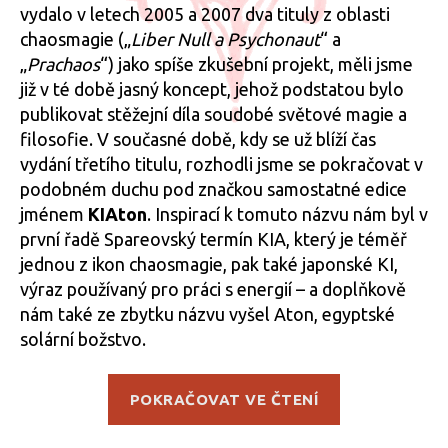
vydalo v letech 2005 a 2007 dva tituly z oblasti
chaosmagie („
Liber Null a Psychonaut
“ a
„
Prachaos
“) jako spíše zkušební projekt, měli jsme
již v té době jasný koncept, jehož podstatou bylo
publikovat stěžejní díla soudobé světové magie a
filosofie. V současné době, kdy se už blíží čas
vydání třetího titulu, rozhodli jsme se pokračovat v
podobném duchu pod značkou samostatné edice
jménem
KIAton
. Inspirací k tomuto názvu nám byl v
první řadě Spareovský termín KIA, který je téměř
jednou z ikon chaosmagie, pak také japonské KI,
výraz používaný pro práci s energií – a doplňkově
nám také ze zbytku názvu vyšel Aton, egyptské
solární božstvo.
„Chystané
POKRAČOVAT VE ČTENÍ
novinky
v