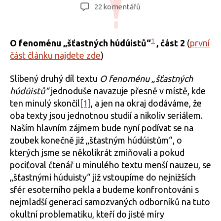
příspěvku
příspěvku
u
22 komentářů
textu
s
názvem
1
O fenoménu „šťastných húdúistů“
, část 2
(
první
O
část článku najdete zde
)
fenoménu
„šťastných
Slíbený druhý díl textu
O fenoménu „šťastných
húdúistů“,
húdúistů“
jednoduše navazuje přesně v místě, kde
část
ten minulý skončil
[1]
, a jen na okraj dodáváme, že
2
oba texty jsou jednotnou studií a nikoliv seriálem.
Naším hlavním zájmem bude nyní podívat se na
zoubek konečně již „šťastným húdúistům“, o
kterých jsme se několikrát zmiňovali a pokud
pociťoval čtenář u minulého textu menší nauzeu, se
„šťastnými húduisty“ již vstoupíme do nejnižších
sfér esoterního pekla a budeme konfrontováni s
nejmladší generací samozvaných odborníků na tuto
okultní problematiku, kteří do jisté míry