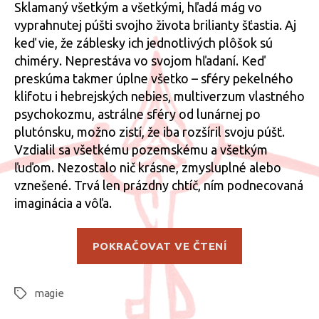
Sklamaný všetkým a všetkými, hľadá mág vo
vyprahnutej púšti svojho života brilianty šťastia. Aj
keď vie, že záblesky ich jednotlivých plôšok sú
chiméry. Neprestáva vo svojom hľadaní. Keď
preskúma takmer úplne všetko – sféry pekelného
klifotu i hebrejských nebies, multiverzum vlastného
psychokozmu, astrálne sféry od lunárnej po
plutónsku, možno zistí, že iba rozšíril svoju púšť.
Vzdialil sa všetkému pozemskému a všetkým
ľuďom. Nezostalo nič krásne, zmysluplné alebo
vznešené. Trvá len prázdny chtíč, ním podnecovaná
imaginácia a vôľa.
„Poznámka
POKRAČOVAT VE ČTENÍ
k
finálnej
magie
praxi“
Štítky