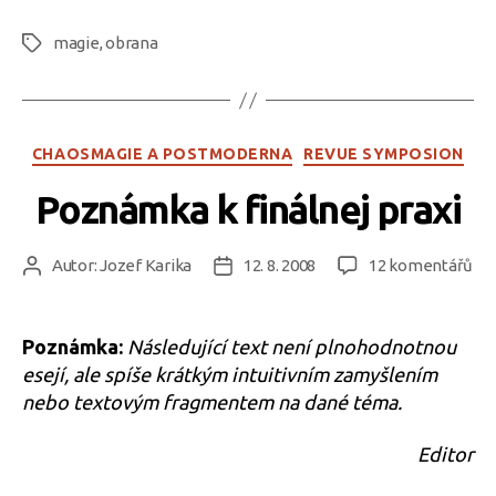
magie
,
obrana
Štítky
Rubriky
CHAOSMAGIE A POSTMODERNA
REVUE SYMPOSION
Poznámka k finálnej praxi
u
Autor:
Jozef Karika
12. 8. 2008
12 komentářů
Autor
Datum
tex
příspěvku
příspěvku
s
ná
Poznámka:
Následující text není plnohodnotnou
Po
esejí, ale spíše krátkým intuitivním zamyšlením
k
nebo textovým fragmentem na dané téma.
fin
pra
Editor