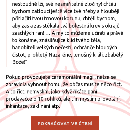
nestoudné lži, své nesmiřitelné zločiny! chtěli
bychom zatlouci ještě více tvé hřeby a hlouběji
přitlačiti tvou trnovou korunu, chtěli bychom,
aby zas a zas stékala tvá bolestná krev s okrajů
zaschlých ran! … A my to můžeme učiniti a právě
to konáme, znásilňujíce klid tvého těla,
hanobiteli velkých neřestí, ochránče hloupých
čistot, prokletý Nazaréne, lenošný králi, zbabělý
Bože!”
Pokud provozujete ceremoniální magii, nelze se
zpravidla vyhnout tomu, že občas musíte něco říct.
A to říct, nemyslím, jako když říkáte paní
prodavačce o 10 rohlíků, ale tím myslím provolání,
inkantace, zaklínání atp.
„Nazpaměť
POKRAČOVAT VE ČTENÍ
nebo