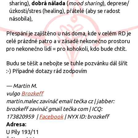
sharing),
dobrá nálada
(
mood sharing
), deprese/
úzkosti/stres (healing), přátelé (aby se radost
násobila),
Přespání je zajištěno u nás doma, kde v celém RD je
celé prázdné patro a v zásadě nekonečno prostoru
pro nekonečno lidí = pro kohokoli, kdo bude chtít.
Budu se těšit a nebojte se tuhle pozvánku dál šířit
:-) Případné dotazy rád zodpovím
— Martin M.
vulgo
Brozkeff
martin.malec zavináč email tečka cz | jabber:
brozkeff zavináč gmail tečka com | ICQ:
173820959 |
Facebook
| NYX ID: brozkeff
Adresa:
U Pily 193/11