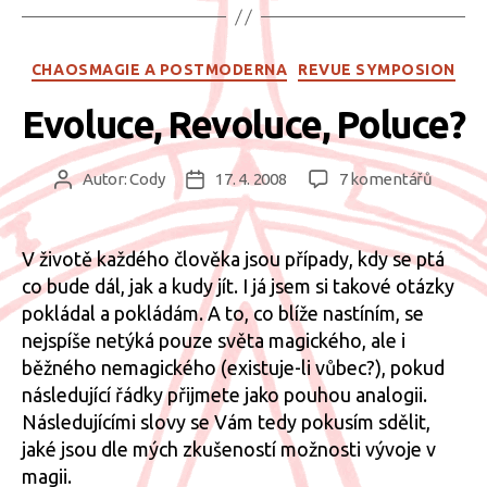
Rubriky
CHAOSMAGIE A POSTMODERNA
REVUE SYMPOSION
Evoluce, Revoluce, Poluce?
u
Autor:
Cody
17. 4. 2008
7 komentářů
Autor
Datum
textu
příspěvku
příspěvku
s
názve
V životě každého člověka jsou případy, kdy se ptá
Evoluce
co bude dál, jak a kudy jít. I já jsem si takové otázky
Revoluc
pokládal a pokládám. A to, co blíže nastíním, se
Poluce
nejspíše netýká pouze světa magického, ale i
běžného nemagického (existuje-li vůbec?), pokud
následující řádky přijmete jako pouhou analogii.
Následujícími slovy se Vám tedy pokusím sdělit,
jaké jsou dle mých zkušeností možnosti vývoje v
magii.