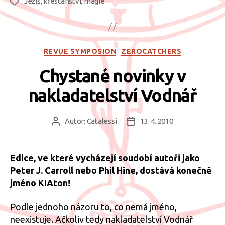
Ježíš
,
křesťanství
,
magie
Nazaretský“
Štítky
Rubriky
REVUE SYMPOSION
ZEROCATCHERS
Chystané novinky v
nakladatelství Vodnář
Autor:
Catalessi
13. 4. 2010
Autor
Datum
příspěvku
příspěvku
Edice, ve které vycházejí soudobí autoři jako
Peter J. Carroll nebo Phil Hine, dostává konečně
jméno KIAton!
Podle jednoho názoru to, co nemá jméno,
neexistuje. Ačkoliv tedy nakladatelství Vodnář