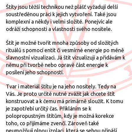
Štíty jsou těžší technikou než plášť vyžadují delší
soustředěnou práci k jejich vytvoření. Také jsou
komplexní a někdy i velmi složité. Ponejvíc ale
odráží schopnosti a vlastnosti svého nositele.
Štít je možné tvořit mnoha způsoby od složitých
rituálů s pomocí entit či vesmírné energie po méně
slavnostní vizualizaci. Já štit vizualizuji a přidávám k
němu při tvorbě nebo opravě část energie k
posílení jeho schopností.
Tvar i materiál štítu je na jeho nositely. Tedy na
Vás. Je proto určitě nutné zvážit jak chcete štít
konstruovat a k čemu má primárně sloužit. K tomu
je zapotřebí určitý čas. Přikláním se k
polopropustným štítům, kdy je možná korekce
toho, co přijímáme zvenčí. Zároveň také
neumožňují plnou izolaci, která se sebou přináší