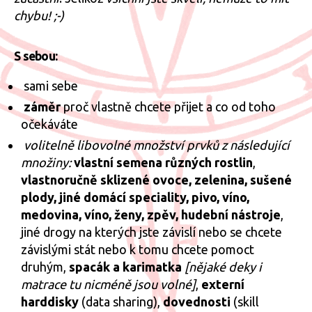
chybu! ;-)
S sebou:
sami sebe
záměr
proč vlastně chcete přijet a co od toho
očekáváte
volitelně libovolné množství prvků z následující
množiny:
vlastní semena různých rostlin
,
vlastnoručně sklizené ovoce, zelenina, sušené
plody, jiné domácí speciality, pivo, víno,
medovina, víno, ženy, zpěv, hudební nástroje
,
jiné drogy na kterých jste závislí nebo se chcete
závislými stát nebo k tomu chcete pomoct
druhým,
spacák a karimatka
[nějaké deky i
matrace tu nicméně jsou volné]
,
externí
harddisky
(data sharing),
dovednosti
(skill