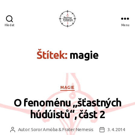
Hledat
Menu
Spiritus
divinorum
Štítek:
magie
Rubriky
MAGIE
O fenoménu „šťastných
húdúistů“, část 2
Autor:
Soror Amöba & Frater Nemesis
3. 4. 2014
Autor
Datum