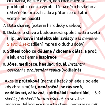
cirkulárka, nějaké dřevo, kdo chce může se
pochlubit co umí a vyrobit třeba něco hezkého a
užitečného pro zahradu a přitom to ostatní
včetně mě naučit)
Data sharing (externí harddisky s sebou)
Diskuse o stavu a budoucnosti společnosti a světa
(Tip:
levicově intelektuální žvásty
à la manière
Slavoj Žižek
; sdílení impresí o duchu doby)
Sdílení toho co děláme / chceme dělat, a proč
,
a jak, a vzájemná
inspirace
Jóga, meditace, healing, rituál
,
instantní
osvícení
a
proJasnění reality
(volitelně)
Akce je
průtoková
(nechť si každý přijede a odjede
kdy chce a může),
nenáročná
,
nezávazná,
vzdělávací,
zábavná
,
spirituální i materiální
, a
tak
skvělá, jak skvělí budou všichni, co se akce
zúčastní
. Jelikož
všichni jste skvělí, nemůže to mít