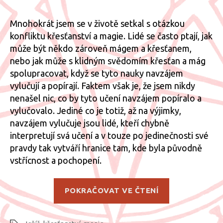
s
názv
Mnohokrát jsem se v životě setkal s otázkou
Křesť
konfliktu křesťanství a magie. Lidé se často ptají, jak
magie
může být někdo zároveň mágem a křesťanem,
Ježíš
nebo jak může s klidným svědomím křesťan a mág
Nazar
spolupracovat, když se tyto nauky navzájem
vylučují a popírají. Faktem však je, že jsem nikdy
nenašel nic, co by tyto učení navzájem popíralo a
vylučovalo. Jediné co je totiž, až na výjimky,
navzájem vylučuje jsou lidé, kteří chybně
interpretují svá učení a v touze po jedinečnosti své
pravdy tak vytváří hranice tam, kde byla původně
vstřícnost a pochopení.
„Křesťanská
POKRAČOVAT VE ČTENÍ
magie:
Ježíš