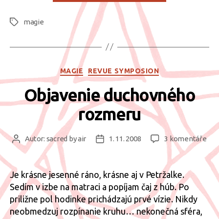
improvizovat
magie
Štítky
Rubriky
MAGIE
REVUE SYMPOSION
Objavenie duchovného
rozmeru
u
Autor:
sacred by air
1. 11. 2008
3 komentáře
Autor
Datum
tex
příspěvku
příspěvku
s
ná
Je krásne jesenné ráno, krásne aj v Petržalke.
Obj
Sedím v izbe na matraci a popíjam čaj z húb. Po
duc
priližne pol hodinke prichádzajú prvé vízie. Nikdy
roz
neobmedzuj rozpínanie kruhu… nekonečná sféra,