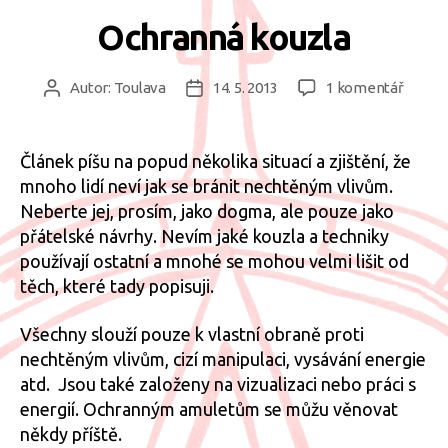
Ochranná kouzla
u
Autor:
Toulava
14. 5. 2013
1 komentář
Autor
Datum
textu
příspěvku
příspěvku
s
názve
Článek píšu na popud několika situací a zjištění, že
Ochra
mnoho lidí neví jak se bránit nechtěným vlivům.
kouzla
Neberte jej, prosím, jako dogma, ale pouze jako
přátelské návrhy. Nevím jaké kouzla a techniky
používají ostatní a mnohé se mohou velmi lišit od
těch, které tady popisuji.
Všechny slouží pouze k vlastní obraně proti
nechtěným vlivům, cizí manipulaci, vysávání energie
atd. Jsou také založeny na vizualizaci nebo práci s
energií. Ochranným amuletům se můžu věnovat
někdy příště.