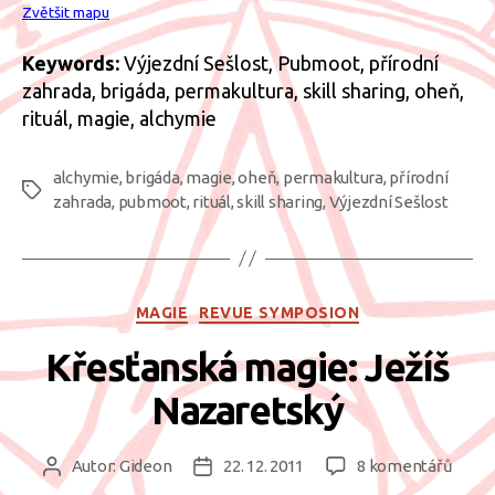
Zvětšit mapu
Keywords:
Výjezdní Sešlost, Pubmoot, přírodní
zahrada, brigáda, permakultura, skill sharing, oheň,
rituál, magie, alchymie
alchymie
,
brigáda
,
magie
,
oheň
,
permakultura
,
přírodní
Štítky
zahrada
,
pubmoot
,
rituál
,
skill sharing
,
Výjezdní Sešlost
Rubriky
MAGIE
REVUE SYMPOSION
Křesťanská magie: Ježíš
Nazaretský
u
Autor:
Gideon
22. 12. 2011
8 komentářů
Autor
Datum
textu
příspěvku
příspěvku