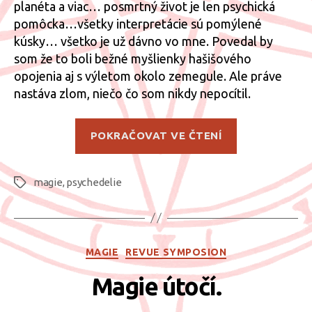
planéta a viac… posmrtný život je len psychická
pomôcka…všetky interpretácie sú pomýlené
kúsky… všetko je už dávno vo mne. Povedal by
som že to boli bežné myšlienky hašišového
opojenia aj s výletom okolo zemegule. Ale práve
nastáva zlom, niečo čo som nikdy nepocítil.
„Objavenie
POKRAČOVAT VE ČTENÍ
duchovného
rozmeru“
magie
,
psychedelie
Štítky
Rubriky
MAGIE
REVUE SYMPOSION
Magie útočí.