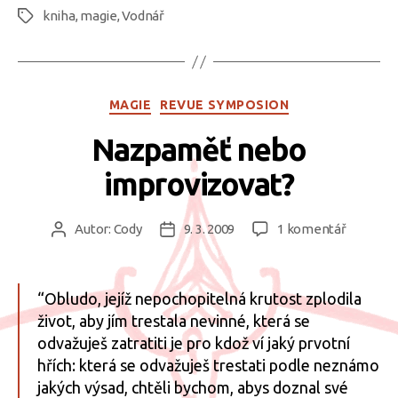
kniha
,
magie
,
Vodnář
nakladatelstv
Štítky
Vodnář“
Rubriky
MAGIE
REVUE SYMPOSION
Nazpaměť nebo
improvizovat?
u
Autor:
Cody
9. 3. 2009
1 komentář
Autor
Datum
textu
příspěvku
příspěvku
s
názvem
“Obludo, jejíž nepochopitelná krutost zplodila
Nazpam
život, aby jím trestala nevinné, která se
nebo
odvažuješ zatratiti je pro kdož ví jaký prvotní
improvi
hřích: která se odvažuješ trestati podle neznámo
jakých výsad, chtěli bychom, abys doznal své