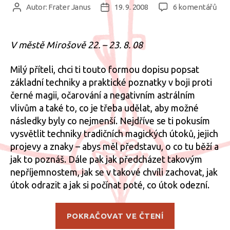
u
Autor:
Frater Janus
19. 9. 2008
6 komentářů
Autor
Datum
tex
příspěvku
příspěvku
s
ná
V městě Mirošově 22. – 23. 8. 08
Mag
útoč
Milý příteli, chci ti touto formou dopisu popsat
základní techniky a praktické poznatky v boji proti
černé magii, očarování a negativním astrálním
vlivům a také to, co je třeba udělat, aby možné
následky byly co nejmenší. Nejdříve se ti pokusím
vysvětlit techniky tradičních magických útoků, jejich
projevy a znaky – abys měl představu, o co tu běží a
jak to poznáš. Dále pak jak předcházet takovým
nepříjemnostem, jak se v takové chvíli zachovat, jak
útok odrazit a jak si počínat poté, co útok odezní.
„Magie
POKRAČOVAT VE ČTENÍ
útočí.“