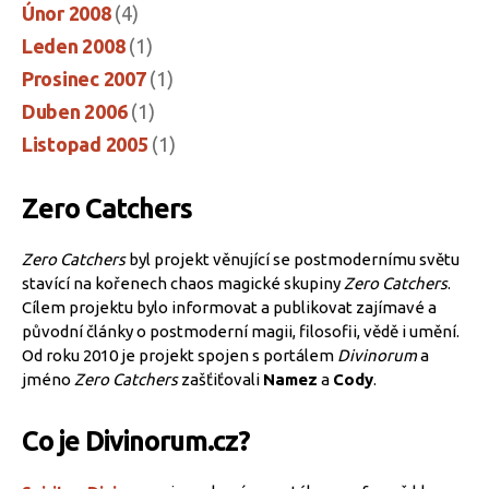
Únor 2008
(4)
Leden 2008
(1)
Prosinec 2007
(1)
Duben 2006
(1)
Listopad 2005
(1)
Zero Catchers
Zero Catchers
byl projekt věnující se postmodernímu světu
stavící na kořenech chaos magické skupiny
Zero Catchers
.
Cílem projektu bylo informovat a publikovat zajímavé a
původní články o postmoderní magii, filosofii, vědě i umění.
Od roku 2010 je projekt spojen s portálem
Divinorum
a
jméno
Zero Catchers
zašťiťovali
Namez
a
Cody
.
Co je Divinorum.cz?