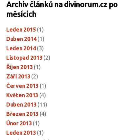
Archiv článků na divinorum.cz po
a
měsících
ženské
prostituce“
Leden 2015
(1)
Duben 2014
(1)
Leden 2014
(3)
Listopad 2013
(2)
Říjen 2013
(1)
Září 2013
(2)
Červen 2013
(1)
Květen 2013
(4)
Duben 2013
(11)
Březen 2013
(4)
Únor 2013
(1)
Leden 2013
(1)