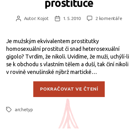
prostituce
u
Autor:
Kojot
1. 5. 2010
2 komentáře
Autor
Datum
textu
příspěvku
příspěvku
s
názve
Je mužským ekvivalentem prostitutky
Žoldnéř
homosexuální prostitut či snad heterosexuální
a
gigolo? Tvrdím, že nikoli. Uvidíme, že muži, uchýlí-li
markyt
se k obchodu s vlastním tělem a duší, tak činí nikoli
aneb
v rovině venušinské nýbrž martické…
O
archet
„Žoldnéř
mužské
POKRAČOVAT VE ČTENÍ
a
a
ženské
markytánka
prostit
archetyp
aneb
Štítky
O
archetypech
mužské