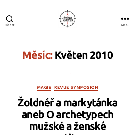
Hledat
Menu
Spiritus
divinorum
Měsíc:
Květen 2010
Rubriky
MAGIE
REVUE SYMPOSION
Žoldnéř a markytánka
aneb O archetypech
mužské a ženské