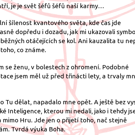
tří, je je svět šéfů šéfů naší karmy…
lní šílenost kvantového světa, kde čas jde
asně dopředu i dozadu, jak mi ukazovali symb
iběžných otáčejících se kol. Ani kauzalita tu nep
z toho, co známe.
m se ženu, v bolestech z ohromení. Podobné
tace jsem měl už před třinácti lety, a trvaly m
co Tu dělat, napadalo mne opět. A ještě bez vy
ké Inteligence, kterou mi nedali, jako i tehdy j
a mimo Hru. Jde jen o přijetí toho, nač stejně
m. Tvrdá výuka Boha.