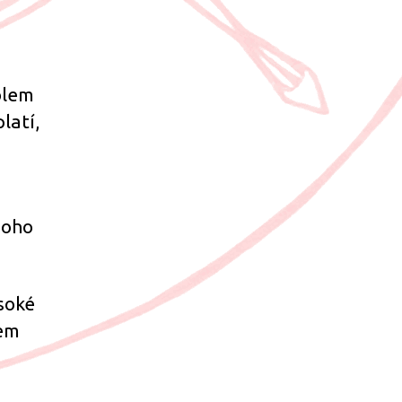
olem
latí,
noho
soké
sem