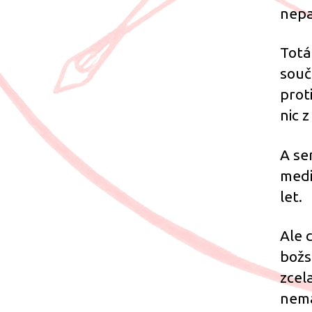
nepa
Totá
souč
prot
nic 
A se
medi
let.
Ale 
božs
zcel
nemá