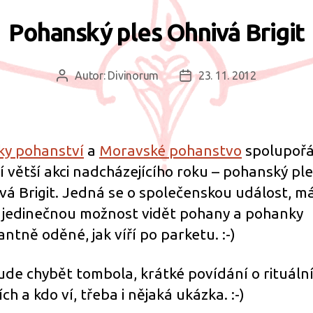
Pohanský ples Ohnivá Brigit
Autor:
Divinorum
23. 11. 2012
Autor
Datum
příspěvku
příspěvku
ky pohanství
a
Moravské pohanstvo
spolupořá
í větší akci nadcházejícího roku – pohanský pl
vá Brigit. Jedná se o společenskou událost, m
 jedinečnou možnost vidět pohany a pohanky
antně oděné, jak víří po parketu. :-)
de chybět tombola, krátké povídání o rituáln
ch a kdo ví, třeba i nějaká ukázka. :-)