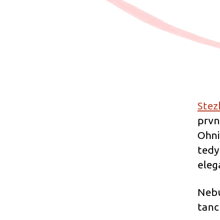
Stez
prvn
Ohni
tedy
eleg
Nebu
tancí