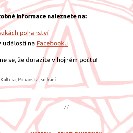
obné informace naleznete na:
ezkách pohanství
 v události na
Facebooku
me se, že dorazíte v hojném počtu!
Kultura
,
Pohanství
,
setkání
ky
Rubriky