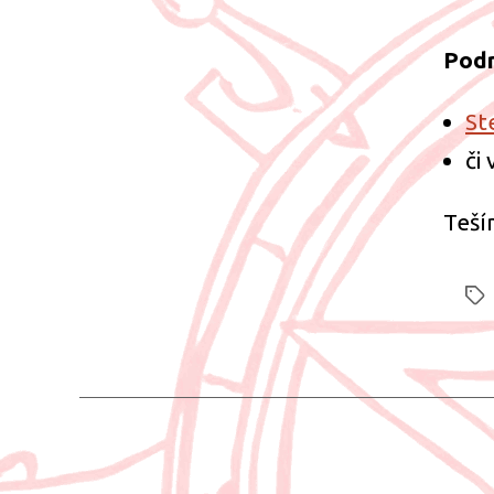
Podr
St
či
Teší
Štít