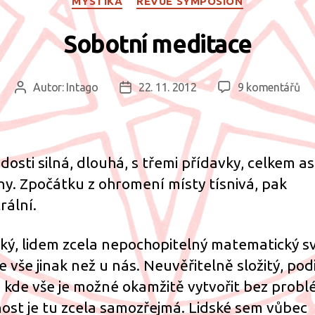
MYSTIKA
REVUE SYMPOSION
Sobotní meditace
u
Autor:
Intago
22. 11. 2012
9 komentářů
Autor
Datum
tex
příspěvku
příspěvku
s
ná
So
 dosti silná, dlouhá, s třemi přídavky, celkem as
me
ny. Zpočátku z ohromení místy tísnivá, pak
rální.
ký, lidem zcela nepochopitelný matematický sv
je vše jinak než u nás. Neuvěřitelně složitý, pod
, kde vše je možné okamžitě vytvořit bez probl
ost je tu zcela samozřejmá. Lidské sem vůbec