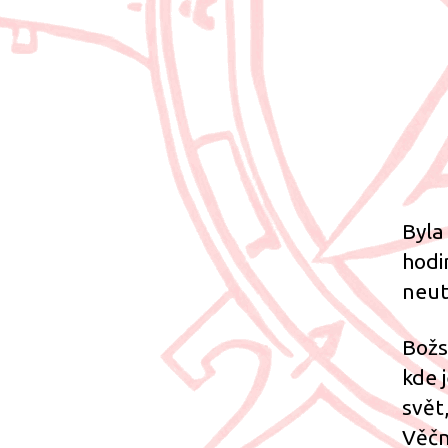
Byla
hodi
neut
Božs
kde 
svět
Věčn