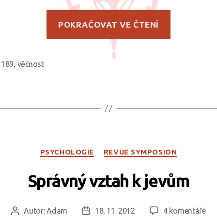
„Sobotní
POKRAČOVAT VE ČTENÍ
meditace
189
,
věčnost
ky
Rubriky
PSYCHOLOGIE
REVUE SYMPOSION
Správný vztah k jevům
u
Autor:
Adam
18. 11. 2012
4 komentáře
Autor
Datum