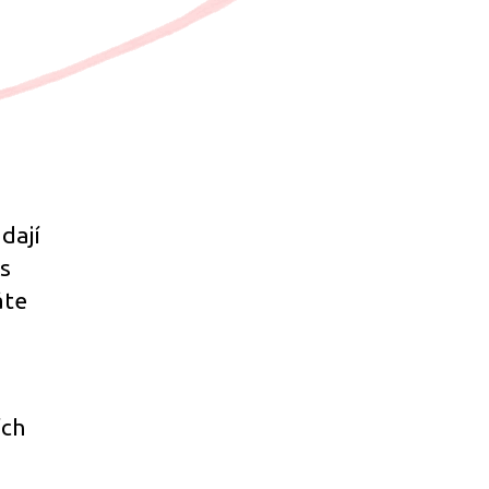
dají
es
áte
ích