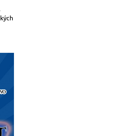
.
ských