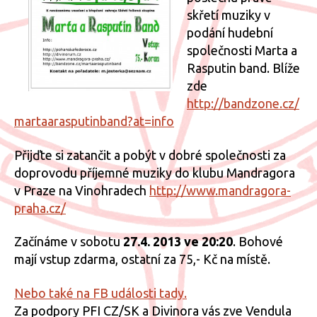
skřetí muziky v
podání hudební
společnosti Marta a
Rasputin band. Blíže
zde
http://bandzone.cz/
martaarasputinband?at=info
Přijďte si zatančit a pobýt v dobré společnosti za
doprovodu příjemné muziky do klubu Mandragora
v Praze na Vinohradech
http://
www.mandragora-
praha.cz/
Začínáme v sobotu
27.4. 2013 ve 20:20
. Bohové
mají vstup zdarma, ostatní za 75,- Kč na místě.
Nebo také na FB události tady.
Za podpory PFI CZ/SK a Divinora vás zve Vendula