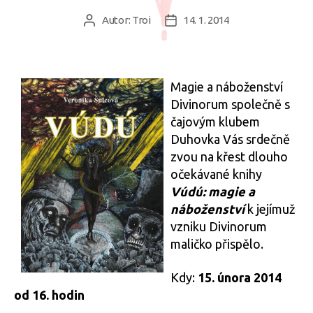
Autor:
Troi
14. 1. 2014
Autor
Datum
příspěvku
příspěvku
Magie a náboženství
Divinorum společně s
čajovým klubem
Duhovka Vás srdečně
zvou na křest dlouho
očekávané knihy
Vúdú: magie a
náboženství
k jejímuž
vzniku Divinorum
maličko přispělo.
Kdy:
15. února 2014
od 16. hodin