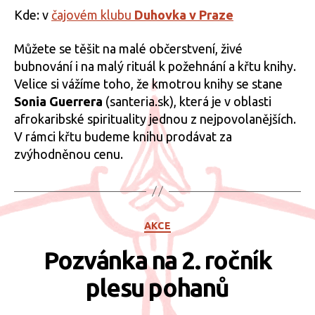
Kde: v
čajovém klubu
D
uhovka v Praze
Můžete se těšit na malé občerstvení, živé
bubnování i na malý rituál k požehnání a křtu knihy.
Velice si vážíme toho, že kmotrou knihy se stane
Sonia Guerrera
(santeria.sk), která je v oblasti
afrokaribské spirituality jednou z nejpovolanějších.
V rámci křtu budeme knihu prodávat za
zvýhodněnou cenu.
Rubriky
AKCE
Pozvánka na 2. ročník
plesu pohanů