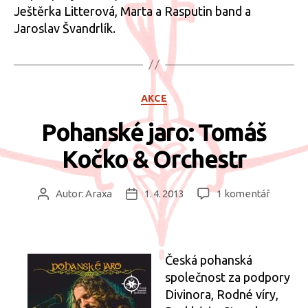
Ještěrka Litterová, Marta a Rasputin band a
Jaroslav Švandrlík.
Rubriky
AKCE
Pohanské jaro: Tomáš
Kočko & Orchestr
u
Autor:
Araxa
1. 4. 2013
1 komentář
Autor
Datum
textu
příspěvku
příspěvku
s
názvem
Pohans
Česká pohanská
jaro:
společnost za podpory
Tomáš
Divinora, Rodné víry,
Kočko