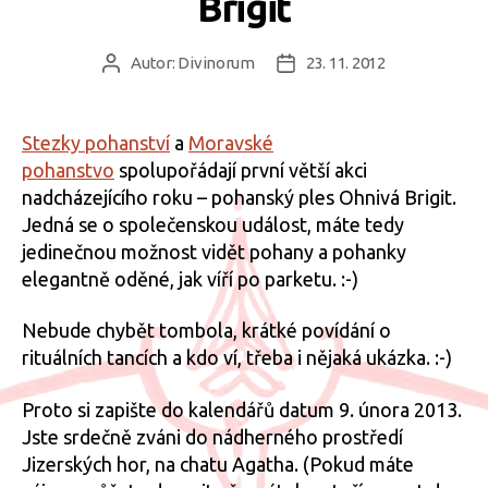
Brigit
Autor:
Divinorum
23. 11. 2012
Autor
Datum
příspěvku
příspěvku
Stezky pohanství
a
Moravské
pohanstvo
spolupořádají první větší akci
nadcházejícího roku – pohanský ples Ohnivá Brigit.
Jedná se o společenskou událost, máte tedy
jedinečnou možnost vidět pohany a pohanky
elegantně oděné, jak víří po parketu. :-)
Nebude chybět tombola, krátké povídání o
rituálních tancích a kdo ví, třeba i nějaká ukázka. :-)
Proto si zapište do kalendářů datum 9. února 2013.
Jste srdečně zváni do nádherného prostředí
Jizerských hor, na chatu Agatha. (Pokud máte