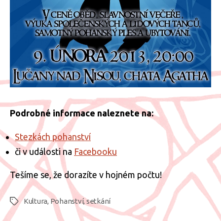
Podrobné informace naleznete na:
Stezkách pohanství
či v události na
Facebooku
Tešíme se, že dorazíte v hojném počtu!
Kultura
,
Pohanství
,
setkání
Štítky