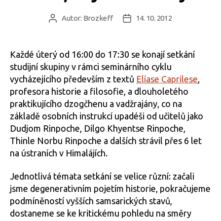
Autor:
Brozkeff
14. 10. 2012
Autor
Datum
příspěvku
příspěvku
Každé úterý od 16:00 do 17:30 se konají setkání
studijní skupiny v rámci seminárního cyklu
vycházejícího především z textů
Elíase Caprilese
,
profesora historie a filosofie, a dlouholetého
praktikujícího dzogčhenu a vadžrajány, co na
základě osobních instrukcí upadéši od učitelů jako
Dudjom Rinpoche, Dilgo Khyentse Rinpoche,
Thinle Norbu Rinpoche a dalších strávil přes 6 let
na ústraních v Himalájích.
Jednotlivá témata setkání se velice různí: začali
jsme degenerativním pojetím historie, pokračujeme
podmíněností vyšších samsarických stavů,
dostaneme se ke kritickému pohledu na směry