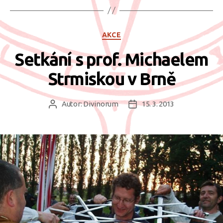
Rubriky
AKCE
Setkání s prof. Michaelem
Strmiskou v Brně
Autor:
Divinorum
15. 3. 2013
Autor
Datum
příspěvku
příspěvku