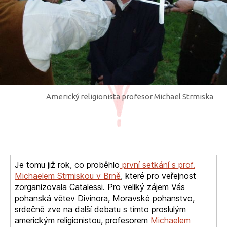
Americký religionista profesor Michael Strmiska
Je tomu již rok, co proběhlo
první setkání s prof.
Michaelem Strmiskou v Brně
, které pro veřejnost
zorganizovala Catalessi. Pro veliký zájem Vás
pohanská větev Divinora, Moravské pohanstvo,
srdečně zve na další debatu s tímto proslulým
americkým religionistou, profesorem
Michaelem