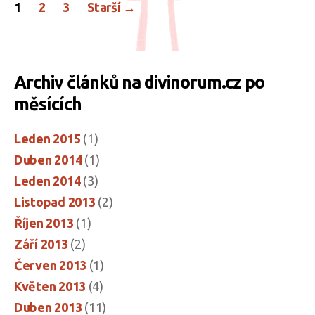
Stránkování
1
2
3
Starší
→
příspěvků
Archiv článků na divinorum.cz po
měsících
Leden 2015
(1)
Duben 2014
(1)
Leden 2014
(3)
Listopad 2013
(2)
Říjen 2013
(1)
Září 2013
(2)
Červen 2013
(1)
Květen 2013
(4)
Duben 2013
(11)