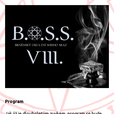
Program
Jak již je dlouholetým zvykem, program se bude