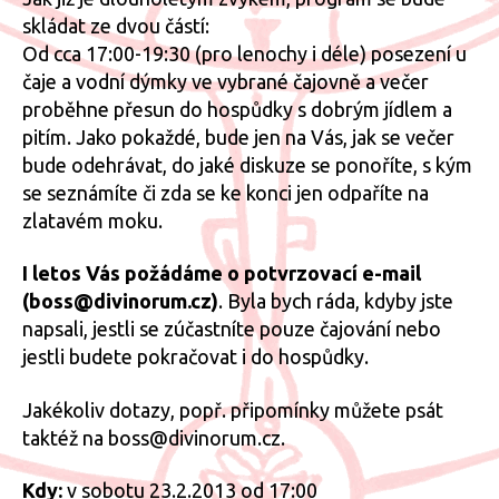
skládat ze dvou částí:
Od cca 17:00-19:30 (pro lenochy i déle) posezení u
čaje a vodní dýmky ve vybrané čajovně a večer
proběhne přesun do hospůdky s dobrým jídlem a
pitím. Jako pokaždé, bude jen na Vás, jak se večer
bude odehrávat, do jaké diskuze se ponoříte, s kým
se seznámíte či zda se ke konci jen odpaříte na
zlatavém moku.
I letos Vás požádáme o potvrzovací e-mail
(boss@divinorum.cz)
. Byla bych ráda, kdyby jste
napsali, jestli se zúčastníte pouze čajování nebo
jestli budete pokračovat i do hospůdky.
Jakékoliv dotazy, popř. připomínky můžete psát
taktéž na boss@divinorum.cz.
Kdy:
v sobotu 23.2.2013 od 17:00