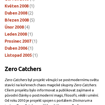
Květen 2008
(1)
Duben 2008
(2)
Březen 2008
(5)
Únor 2008
(4)
Leden 2008
(1)
Prosinec 2007
(1)
Duben 2006
(1)
Listopad 2005
(1)
Zero Catchers
Zero Catchers
byl projekt věnující se postmodernímu světu
stavící na kořenech chaos magické skupiny
Zero Catchers
.
Cílem projektu bylo informovat a publikovat zajímavé a
původní články o postmoderní magii, filosofii, vědě i umění.
Od roku 2010 je projekt spojen s portálem
Divinorum
a