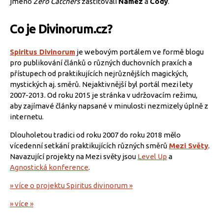
jméno
Zero Catchers
zašťiťovali
Namez
a
Cody
.
Co je Divinorum.cz?
Spiritus Divinorum
je webovým portálem ve formě blogu
pro publikování článků o různých duchovních praxích a
přístupech od praktikujících nejrůznějších magických,
mystických aj. směrů. Nejaktivnější byl portál mezi lety
2007-2013. Od roku 2015 je stránka v udržovacím režimu,
aby zajímavé články napsané v minulosti nezmizely úplně z
internetu.
Dlouholetou tradici od roku 2007 do roku 2018 mělo
vícedenní setkání praktikujících různých směrů
Mezi Světy
.
Navazující projekty na Mezi světy jsou
Level Up
a
Agnostická konference
.
» více o projektu Spiritus divinorum »
» více »