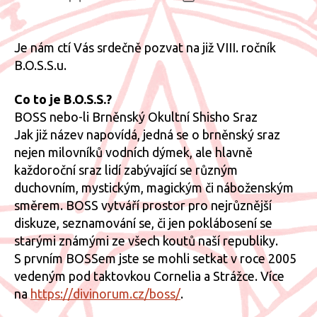
příspěvku
příspěvku
Je nám ctí Vás srdečně pozvat na již VIII. ročník
B.O.S.S.u.
Co to je B.O.S.S.?
BOSS nebo-li Brněnský Okultní Shisho Sraz
Jak již název napovídá, jedná se o brněnský sraz
nejen milovníků vodních dýmek, ale hlavně
každoroční sraz lidí zabývající se různým
duchovním, mystickým, magickým či náboženským
směrem. BOSS vytváří prostor pro nejrůznější
diskuze, seznamování se, či jen poklábosení se
starými známými ze všech koutů naší republiky.
S prvním BOSSem jste se mohli setkat v roce 2005
vedeným pod taktovkou Cornelia a Strážce. Více
na
https://divinorum.cz/boss/
.