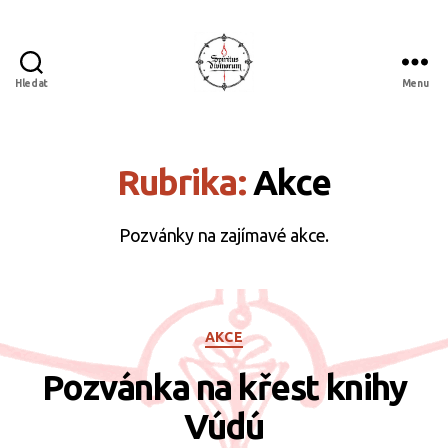
Hledat
Menu
Spiritus
divinorum
Rubrika:
Akce
Pozvánky na zajímavé akce.
Rubriky
AKCE
Pozvánka na křest knihy
Vúdú