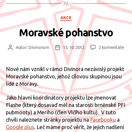
Rubriky
AKCE
Moravské pohanstvo
u
Autor:
Divinorum
15. 10. 2012
2 komentáře
Autor
Datum
tex
příspěvku
příspěvku
s
náz
Nově nám vznikl v rámci Divinora nezávislý projekt
Mor
Moravské pohanstvo, jehož cílovou skupinou jsou
poh
lidé z Moravy.
Jako hlavní koordinátory projektu lze jmenovat
Flashe (který dosavaď měl na starosti brněnské PFI
pubmooty) a Meriho (člen Vlčího kultu). V tuto
chvíli naleznete stránky projektu na
Facebooku
a
Google plus
. Leč máme proč věřit, že jejich nadšení