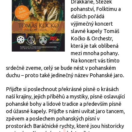
Drakkárie, Stezek
&
pohanství, Folktimu a
Orchest
dalších pořádá
výjimečný koncert
slavné kapely Tomáš
Kočko & Orchestr,
která je tak oblíbená
mezi mnoha pohany.
Na koncert vás tímto
srdečně zveme, celý se bude nést v pohanském
duchu – proto také jedinečný název Pohanské jaro.
Přijďte si poslechnout překrásné písně o krásách
naší krajiny, jejich příběhů a mystiky, písně oslavující
pohanské bohy a lidové tradice a především písně
od úžasné kapely. Přijďte s námi uvítat jaro tancem,
zpěvem a poslechem pohanských písní v
prostorách Baráčnické rychty, které jsou historicky