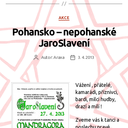
Rubriky
AKCE
Pohansko – nepohanské
JaroSlavení
Autor:
Araxa
3. 4. 2013
Autor
Datum
příspěvku
příspěvku
Vážení , přátelé,
kamarádi, příznivci,
bardi, milci hudby,
drazí a milí !
Zveme vás k tanci a
poslechu pravé