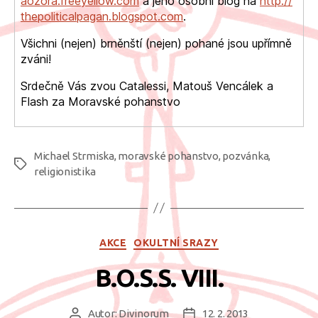
aozora.freeyellow.com
a jeho osobní blog na
http://
thepoliticalpagan.blogspot.
com
.
Všichni (nejen) brněnští (nejen) pohané jsou upřímně
zváni!
Srdečně Vás zvou Catalessi, Matouš Vencálek a
Flash za Moravské pohanstvo
Michael Strmiska
,
moravské pohanstvo
,
pozvánka
,
Štítky
religionistika
Rubriky
AKCE
OKULTNÍ SRAZY
B.O.S.S. VIII.
Autor:
Divinorum
12. 2. 2013
Autor
Datum