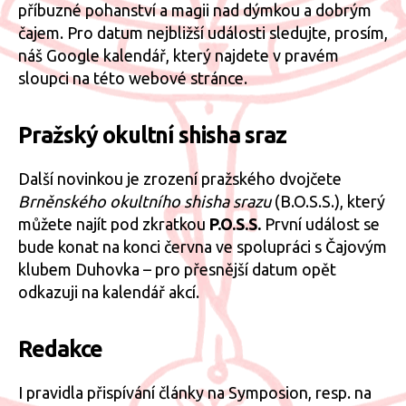
příbuzné pohanství a magii nad dýmkou a dobrým
čajem. Pro datum nejbližší události sledujte, prosím,
náš Google kalendář, který najdete v pravém
sloupci na této webové stránce.
Pražský okultní shisha sraz
Další novinkou je zrození pražského dvojčete
Brněnského okultního shisha srazu
(B.O.S.S.), který
můžete najít pod zkratkou
P.O.S.S.
První událost se
bude konat na konci června ve spolupráci s Čajovým
klubem Duhovka – pro přesnější datum opět
odkazuji na kalendář akcí.
Redakce
I pravidla přispívání články na Symposion, resp. na