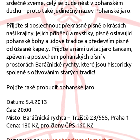
srdečně zveme, celý se bude nést v pohanském
duchu – proto také jedinečný název Pohanské jaro.
Přijďte si poslechnout překrásné písně o krásách
naší krajiny, jejich příběhů a mystiky, písně oslavující
pohanské bohy a lidové tradice a především písně
od úžasné kapely. Přijďte s námi uvítat jaro tancem,
zpěvem a poslechem pohanských písní v
prostorách Baráčnické rychty, které jsou historicky
spojené s oživováním starých tradic!
Pojďte také probudit pohanské jaro!
Datum: 5.4.2013
Čas: 20:00
Místo: Baráčnická rychta – Tržiště 23/555, Praha 1
Cena: 180 Kč, pro členy ČPS 160 Kč