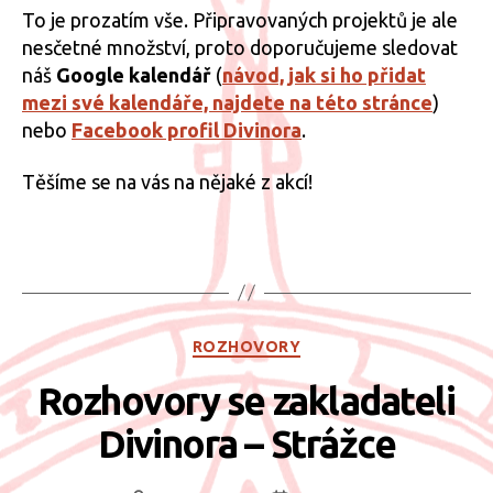
To je prozatím vše. Připravovaných projektů je ale
nesčetné množství, proto doporučujeme sledovat
náš
Google kalendář
(
návod, jak si ho přidat
mezi své kalendáře, najdete na této stránce
)
nebo
Facebook profil Divinora
.
Těšíme se na vás na nějaké z akcí!
Rubriky
ROZHOVORY
Rozhovory se zakladateli
Divinora – Strážce