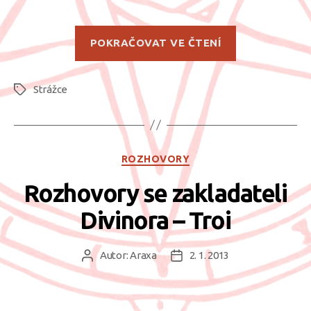
„Rozhovory
POKRAČOVAT VE ČTENÍ
se
zakladateli
Strážce
Divinora
Štítky
–
Strážce“
Rubriky
ROZHOVORY
Rozhovory se zakladateli
Divinora – Troi
Autor:
Araxa
2. 1. 2013
Autor
Datum
příspěvku
příspěvku