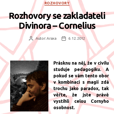
Rubriky
ROZHOVORY
Rozhovory se zakladateli
Divinora – Cornelius
Autor:
Araxa
6. 12. 2012
Autor
Datum
příspěvku
příspěvku
Prásknu na něj, že v civilu
studuje pedagogiku. A
pokud se vám tento obor
v kombinaci s magií zdá
trochu jako paradox, tak
věřte, že jste právě
vystihli celou Cornyho
osobnost.