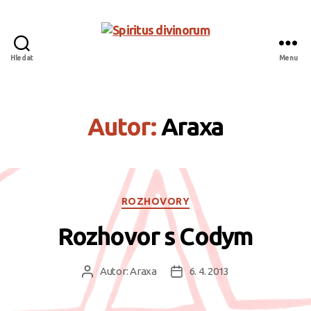
Hledat
Menu
Spiritus
divinorum
Autor:
Araxa
Rubriky
ROZHOVORY
Rozhovor s Codym
Autor:
Araxa
6. 4. 2013
Autor
Datum
příspěvku
příspěvku