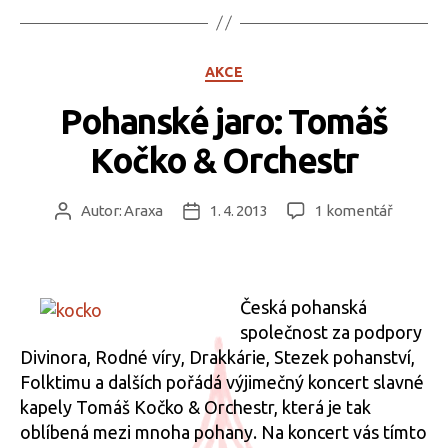
Rubriky
AKCE
Pohanské jaro: Tomáš
Kočko & Orchestr
u
Autor:
Araxa
1. 4. 2013
1 komentář
Autor
Datum
textu
příspěvku
příspěvku
s
názvem
Pohans
Česká pohanská
jaro:
společnost za podpory
Tomáš
Divinora, Rodné víry, Drakkárie, Stezek pohanství,
Kočko
Folktimu a dalších pořádá výjimečný koncert slavné
&
kapely Tomáš Kočko & Orchestr, která je tak
Orchest
oblíbená mezi mnoha pohany. Na koncert vás tímto