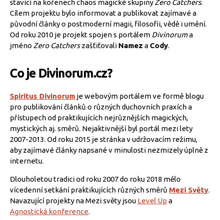
stavící na kořenech chaos magické skupiny
Zero Catchers
.
Cílem projektu bylo informovat a publikovat zajímavé a
původní články o postmoderní magii, filosofii, vědě i umění.
Od roku 2010 je projekt spojen s portálem
Divinorum
a
jméno
Zero Catchers
zašťiťovali
Namez
a
Cody
.
Co je Divinorum.cz?
Spiritus Divinorum
je webovým portálem ve formě blogu
pro publikování článků o různých duchovních praxích a
přístupech od praktikujících nejrůznějších magických,
mystických aj. směrů. Nejaktivnější byl portál mezi lety
2007-2013. Od roku 2015 je stránka v udržovacím režimu,
aby zajímavé články napsané v minulosti nezmizely úplně z
internetu.
Dlouholetou tradici od roku 2007 do roku 2018 mělo
vícedenní setkání praktikujících různých směrů
Mezi Světy
.
Navazující projekty na Mezi světy jsou
Level Up
a
Agnostická konference
.