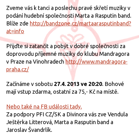
Zveme vás k tanci a poslechu pravé skřetí muziky v
podání hudební společnosti Marta a Rasputin band.
Blíže zde
http://bandzone.cz/
martaarasputinband?
at=info
Přijďte si zatančit a pobýt v dobré společnosti za
doprovodu příjemné muziky do klubu Mandragora
v Praze na Vinohradech
http://
www.mandragora-
praha.cz/
Začínáme v sobotu
27.4. 2013 ve 20:20
. Bohové
mají vstup zdarma, ostatní za 75,- Kč na místě.
Nebo také na FB události tady.
Za podpory PFI CZ/SK a Divinora vás zve Vendula
Ještěrka Litterová, Marta a Rasputin band a
Jaroslav Švandrlík.