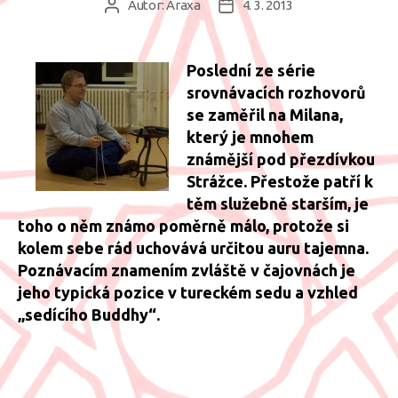
Autor:
Araxa
4. 3. 2013
Autor
Datum
příspěvku
příspěvku
Poslední ze série
srovnávacích rozhovorů
se zaměřil na Milana,
který je mnohem
známější pod přezdívkou
Strážce. Přestože patří k
těm služebně starším, je
toho o něm známo poměrně málo, protože si
kolem sebe rád uchovává určitou auru tajemna.
Poznávacím znamením zvláště v čajovnách je
jeho typická pozice v tureckém sedu a vzhled
„sedícího Buddhy“.