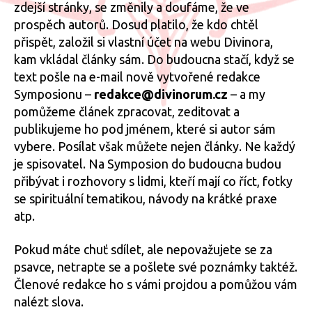
zdejší stránky, se změnily a doufáme, že ve
prospěch autorů. Dosud platilo, že kdo chtěl
přispět, založil si vlastní účet na webu Divinora,
kam vkládal články sám. Do budoucna stačí, když se
text pošle na e-mail nově vytvořené redakce
Symposionu –
redakce@divinorum.cz
– a my
pomůžeme článek zpracovat, zeditovat a
publikujeme ho pod jménem, které si autor sám
vybere. Posílat však můžete nejen články. Ne každý
je spisovatel. Na Symposion do budoucna budou
přibývat i rozhovory s lidmi, kteří mají co říct, fotky
se spirituální tematikou, návody na krátké praxe
atp.
Pokud máte chuť sdílet, ale nepovažujete se za
psavce, netrapte se a pošlete své poznámky taktéž.
Členové redakce ho s vámi projdou a pomůžou vám
nalézt slova.