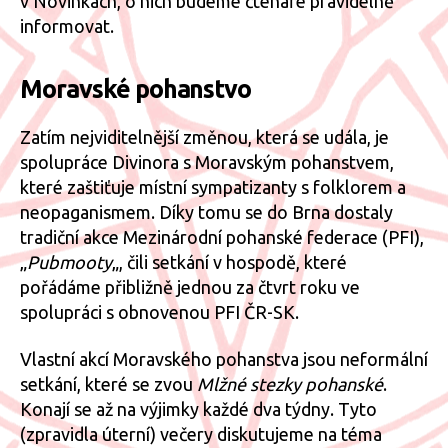
v Novinkách, o nich budeme čtenáře pravidelně
informovat.
Moravské pohanstvo
Zatím nejviditelnější změnou, která se udála, je
spolupráce Divinora s Moravským pohanstvem,
které zaštiťuje místní sympatizanty s folklorem a
neopaganismem. Díky tomu se do Brna dostaly
tradiční akce Mezinárodní pohanské federace (PFI),
„
Pubmooty
„, čili setkání v hospodě, které
pořádáme přibližně jednou za čtvrt roku ve
spolupráci s obnovenou PFI ČR-SK.
Vlastní akcí Moravského pohanstva jsou neformální
setkání, které se zvou
Mlžné stezky pohanské
.
Konají se až na výjimky každé dva týdny. Tyto
(zpravidla úterní) večery diskutujeme na téma