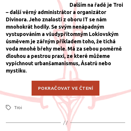
Dalším na řadě je Troi
– další věrný administrátor a organizátor
Divinora. Jeho znalosti z oboru IT se nám
mnohokrát hodily. Se svým nenápadným
vystupováním a všudypřítomným Lokiovským
úsměvem je zářným příkladem toho, že tichá
voda mnohé břehy mele. Má za sebou poměrně
dlouhou a pestrou praxi, ze které můžeme
vypíchnout urbanšamanismus, Ásatrú nebo
mystiku.
„Rozhovory
POKRAČOVAT VE ČTENÍ
se
zakladateli
Troi
Divinora
Štítky
–
Troi“