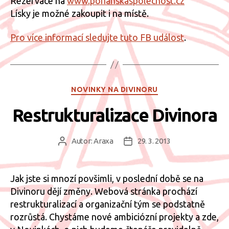
Rezervace na
www.pohanskaspolecnost.cz
Lísky je možné zakoupit i na místě.
Pro více informací sledujte tuto FB událost
.
Rubriky
NOVINKY NA DIVINORU
Restrukturalizace Divinora
Autor:
Araxa
29. 3. 2013
Autor
Datum
příspěvku
příspěvku
Jak jste si mnozí povšimli, v poslední době se na
Divinoru dějí změny. Webová stránka prochází
restrukturalizací a organizační tým se podstatně
rozrůstá. Chystáme nové ambiciózní projekty a zde,