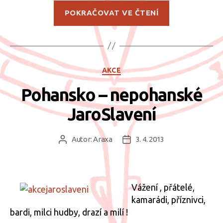
„Rozhovor
POKRAČOVAT VE ČTENÍ
s
Codym“
Rubriky
AKCE
Pohansko – nepohanské
JaroSlavení
Autor:
Araxa
3. 4. 2013
Autor
Datum
příspěvku
příspěvku
Vážení , přátelé,
kamarádi, příznivci,
bardi, milci hudby, drazí a milí !