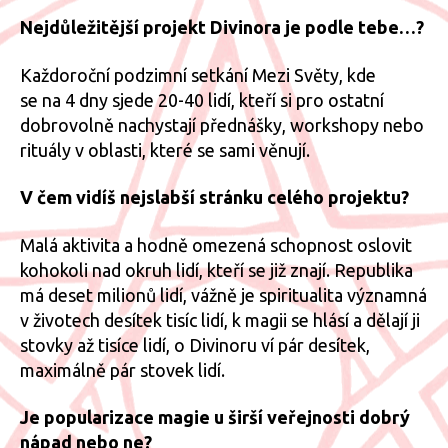
Nejdůležitější projekt Divinora je podle tebe…?
Každoroční podzimní setkání Mezi Světy, kde
se na 4 dny sjede 20-40 lidí, kteří si pro ostatní
dobrovolně nachystají přednášky, workshopy nebo
rituály v oblasti, které se sami věnují.
V čem vidíš nejslabší stránku celého projektu?
Malá aktivita a hodně omezená schopnost oslovit
kohokoli nad okruh lidí, kteří se již znají. Republika
má deset milionů lidí, vážně je spiritualita významná
v životech desítek tisíc lidí, k magii se hlásí a dělají ji
stovky až tisíce lidí, o Divinoru ví pár desítek,
maximálně pár stovek lidí.
Je popularizace magie u širší veřejnosti dobrý
nápad nebo ne?