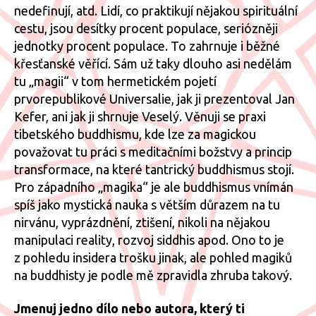
nedefinují, atd. Lidí, co praktikují nějakou spirituální
cestu, jsou desítky procent populace, seriózněji
jednotky procent populace. To zahrnuje i běžné
křesťanské věřící. Sám už taky dlouho asi nedělám
tu „magii“ v tom hermetickém pojetí
prvorepublikové Universalie, jak ji prezentoval Jan
Kefer, ani jak ji shrnuje Veselý. Věnuji se praxi
tibetského buddhismu, kde lze za magickou
považovat tu práci s meditačními božstvy a princip
transformace, na které tantrický buddhismus stojí.
Pro západního „magika“ je ale buddhismus vnímán
spíš jako mystická nauka s větším důrazem na tu
nirvánu, vyprázdnění, ztišení, nikoli na nějakou
manipulaci reality, rozvoj siddhis apod. Ono to je
z pohledu insidera trošku jinak, ale pohled magiků
na buddhisty je podle mě zpravidla zhruba takový.
Jmenuj jedno dílo nebo autora, který ti