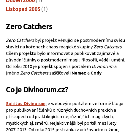
Listopad 2005
(1)
Zero Catchers
Zero Catchers
byl projekt věnující se postmodernímu světu
stavící na kořenech chaos magické skupiny
Zero Catchers
.
Cílem projektu bylo informovat a publikovat zajímavé a
původní články o postmoderní magii, filosofii, vědě i umění.
Od roku 2010 je projekt spojen s portálem
Divinorum
a
jméno
Zero Catchers
zašťiťovali
Namez
a
Cody
.
Co je Divinorum.cz?
Spiritus Divinorum
je webovým portálem ve formě blogu
pro publikování článků o různých duchovních praxích a
přístupech od praktikujících nejrůznějších magických,
mystických aj. směrů. Nejaktivnější byl portál mezi lety
2007-2013. Od roku 2015 je stránka v udržovacím režimu,