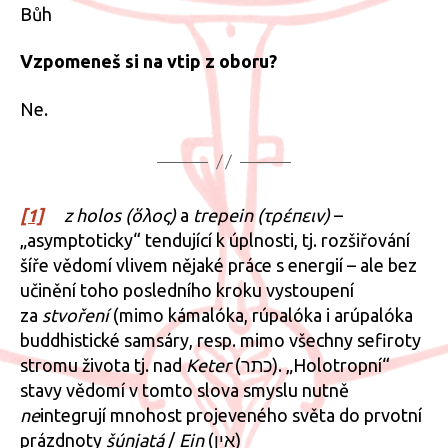
Bůh
Vzpomeneš si na vtip z oboru?
Ne.
[1]
z holos (ὅλος)
a
trepein (τρέπειν)
–
„asymptoticky“ tendující k úplnosti, tj. rozšiřování
šíře vědomí vlivem nějaké práce s energií – ale bez
učinění toho posledního kroku vystoupení
za
stvoření
(mimo kámalóka, rúpalóka i arúpalóka
buddhistické samsáry, resp. mimo všechny sefiroty
stromu života tj. nad
Keter
(כתר). „Holotropní“
stavy vědomí v tomto slova smyslu nutně
ne
integrují mnohost projeveného světa do prvotní
prázdnoty
šúnjatá
/
Ein
(אין)