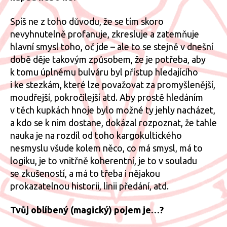
Spíš ne z toho důvodu, že se tím skoro
nevyhnutelně profanuje, zkresluje a zatemňuje
hlavní smysl toho, oč jde – ale to se stejně v dnešní
době děje takovým způsobem, že je potřeba, aby
k tomu úplnému bulváru byl přístup hledajícího
i ke stezkám, které lze považovat za promyšlenější,
moudřejší, pokročilejší atd. Aby prostě hledáním
v těch kupkách hnoje bylo možné ty jehly nacházet,
a kdo se k nim dostane, dokázal rozpoznat, že tahle
nauka je na rozdíl od toho kargokultického
nesmyslu všude kolem něco, co má smysl, má to
logiku, je to vnitřně koherentní, je to v souladu
se zkušeností, a má to třeba i nějakou
prokazatelnou historii, linii předání, atd.
Tvůj oblíbený (magický) pojem je…?