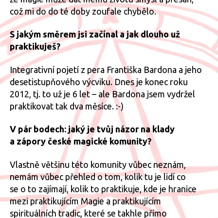
což mi do do té doby zoufale chybělo.
S jakým směrem jsi začínal a jak dlouho už
praktikuješ?
Integrativní pojetí z pera Františka Bardona a jeho
desetistupňového výcviku. Dnes je konec roku
2012, tj. to už je 6 let – ale Bardona jsem vydržel
praktikovat tak dva měsíce. :-)
V pár bodech: jaký je tvůj názor na klady
a zápory české magické komunity?
Vlastně většinu této komunity vůbec neznám,
nemám vůbec přehled o tom, kolik tu je lidí co
se o to zajímají, kolik to praktikuje, kde je hranice
mezi praktikujícím Magie a praktikujícím
spirituálních tradic, které se takhle přímo