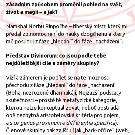
zásadním způsobem proměnil pohled na svět,
život a magii – a jak?
Namkhai Norbu Rinpočhe – tibetský mistr, který mi
předal zplnomocnění do nauky dzogčhenu a který
mě posunul z fáze „hledání“ do fáze „nacházení“.
Představ Divinorum: co jsou podle tebe
nejdůležitější cíle a záměry skupiny?
Vizí a záměrem je podílet se na té možnosti
přechodu z fáze „hledání“ do fáze „nacházení“
(Boha, nezrozené dharmakáji, Nejzazší podstaty
skutečnosti – prostě té metafyzické kategorie,
kterou nelze konceptualizovat, neboť postrádá
obě nezbytná aristotelovská kritéria pro pojem,
a sice
genus proximum
a
differentia specifica
).
Členové skupiny pak zajišťují jak „back-office“ (web,