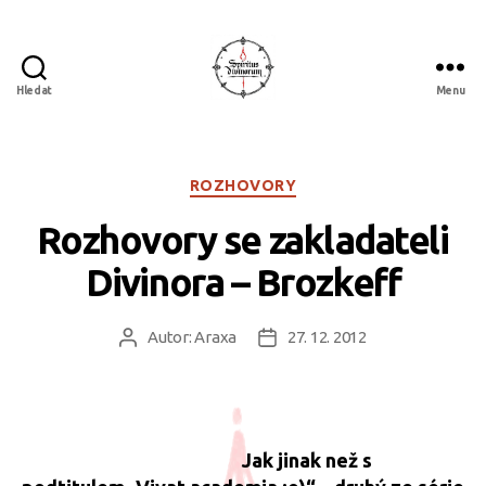
Hledat
Menu
Spiritus
divinorum
Rubriky
ROZHOVORY
Rozhovory se zakladateli
Divinora – Brozkeff
Autor:
Araxa
27. 12. 2012
Autor
Datum
příspěvku
příspěvku
Jak jinak než s