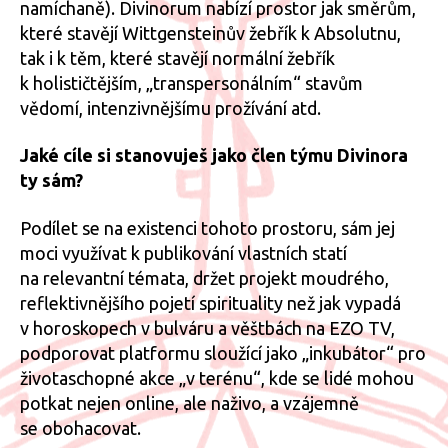
namíchaně). Divinorum nabízí prostor jak směrům,
které stavějí Wittgensteinův žebřík k Absolutnu,
tak i k těm, které stavějí normální žebřík
k holističtějším, „transpersonálním“ stavům
vědomí, intenzivnějšímu prožívání atd.
Jaké cíle si stanovuješ jako člen týmu Divinora
ty sám?
Podílet se na existenci tohoto prostoru, sám jej
moci využívat k publikování vlastních statí
na relevantní témata, držet projekt moudrého,
reflektivnějšího pojetí spirituality než jak vypadá
v horoskopech v bulváru a věštbách na EZO TV,
podporovat platformu sloužící jako „inkubátor“ pro
životaschopné akce „v terénu“, kde se lidé mohou
potkat nejen online, ale naživo, a vzájemně
se obohacovat.