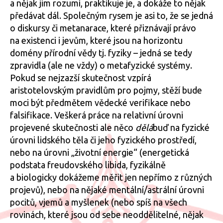
a nějak jim rozumí, praktikuje je, a dokáže to nějak
předávat dál. Společným rysem je asi to, že se jedná
o diskursy či metanarace, které přiznávají právo
na existenci i jevům, které jsou na horizontu
domény přírodní vědy tj. fyziky – jedná se tedy
zpravidla (ale ne vždy) o metafyzické systémy.
Pokud se nejzazší skutečnost vzpírá
aristotelovským pravidlům pro pojmy, stěží bude
moci být předmětem vědecké verifikace nebo
falsifikace. Veškerá práce na relativní úrovni
projevené skutečnosti ale něco
dělá
buď na fyzické
úrovni lidského těla či jeho fyzického prostředí,
nebo na úrovni „životní energie“ (energetická
podstata freudovského libida, fyzikálně
a biologicky dokážeme měřit jen nepřímo z různých
projevů), nebo na nějaké mentální/astrální úrovni
pocitů, vjemů a myšlenek (nebo spíš na všech
rovinách, které jsou od sebe neoddělitelné, nějak