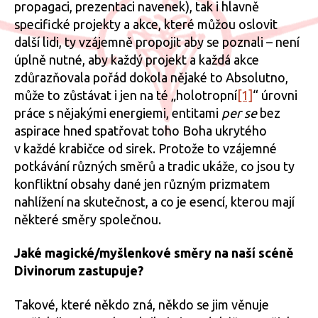
propagaci, prezentaci navenek), tak i hlavně
specifické projekty a akce, které můžou oslovit
další lidi, ty vzájemně propojit aby se poznali – není
úplně nutné, aby každý projekt a každá akce
zdůrazňovala pořád dokola nějaké to Absolutno,
může to zůstávat i jen na té „holotropní
[1]
“ úrovni
práce s nějakými energiemi, entitami
per se
bez
aspirace hned spatřovat toho Boha ukrytého
v každé krabičce od sirek. Protože to vzájemné
potkávání různých směrů a tradic ukáže, co jsou ty
konfliktní obsahy dané jen různým prizmatem
nahlížení na skutečnost, a co je esencí, kterou mají
některé směry společnou.
Jaké magické/myšlenkové směry na naší scéně
Divinorum zastupuje?
Takové, které někdo zná, někdo se jim věnuje