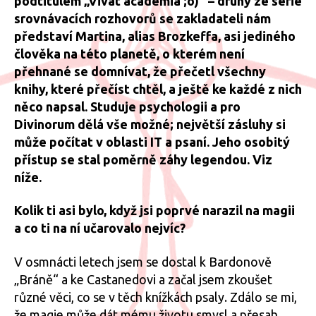
podtitulem „Vivat academia ;o)“ – druhý ze série
srovnávacích rozhovorů se zakladateli nám
představí Martina, alias Brozkeffa, asi jediného
člověka na této planetě, o kterém není
přehnané se domnívat, že přečetl všechny
knihy, které přečíst chtěl, a ještě ke každé z nich
něco napsal. Studuje psychologii a pro
Divinorum dělá vše možné; největší zásluhy si
může počítat v oblasti IT a psaní. Jeho osobitý
přístup se stal poměrně záhy legendou. Viz
níže.
Kolik ti asi bylo, když jsi poprvé narazil na magii
a co ti na ní učarovalo nejvíc?
V osmnácti letech jsem se dostal k Bardonově
„Bráně“ a ke Castanedovi a začal jsem zkoušet
různé věci, co se v těch knížkách psaly. Zdálo se mi,
že magie může dát mému životu smysl a přesah,