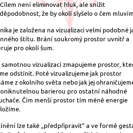
. Cílem není eliminovat hluk, ale snížit
děpodobnost, že by okolí slyšelo o čem mluvím
nika je založena na vizualizaci velmi podobné j
nného štítu. Brání soukromý prostor uvnitř a
ruje pro okolí šum.
 samotnou vizualizací zmapujeme prostor, kte
me odstínit. Poté vizualizujeme jak prostor
máme z okolního světa nebo jak jej ohraničujem
oniknutelnou barierou pro ostatní náhodné
uchače. Čím menší prostor tím méně energie
ložíme.
ínění lze také „předpřipravit“ a ve formě gest