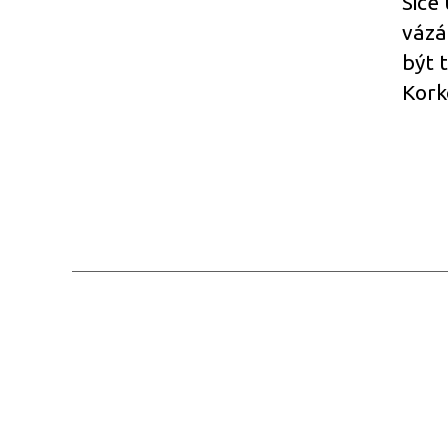
Sice
vázá
být 
Kork