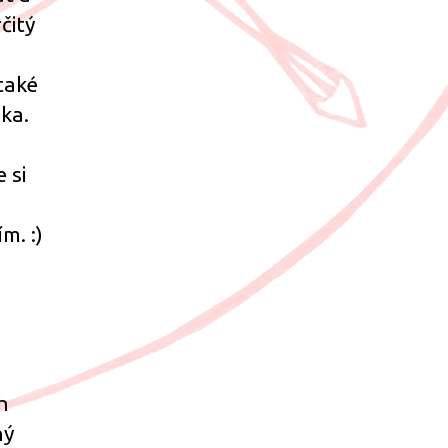
čitý
také
ika.
 si
m. :)
h
ný