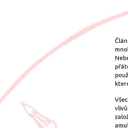
Člán
mnoh
Nebe
přát
použ
kter
Všec
vliv
zalo
amul