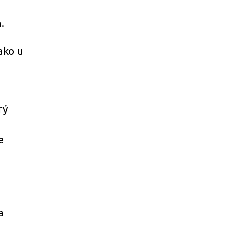
.
ako u
rý
e
a