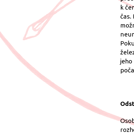
k če
čas.
možn
neum
Poku
žele
jeho
poča
Odst
Osob
rozh