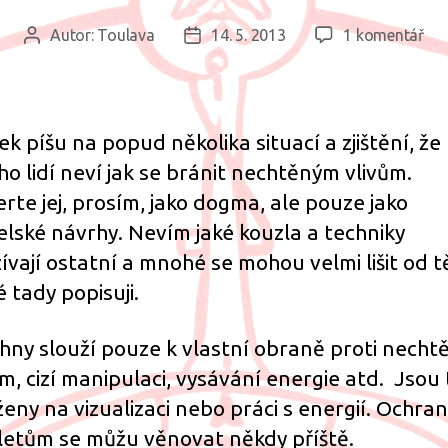
u
Autor:
Toulava
14. 5. 2013
1 komentář
Autor
Datum
tex
příspěvku
příspěvku
s
ná
Oc
ek píšu na popud několika situací a zjištění, že
kou
o lidí neví jak se bránit nechtěným vlivům.
rte jej, prosím, jako dogma, ale pouze jako
elské návrhy. Nevím jaké kouzla a techniky
ívají ostatní a mnohé se mohou velmi lišit od t
é tady popisuji.
hny slouží pouze k vlastní obraně proti nech
ům, cizí manipulaci, vysávání energie atd. Jsou
ženy na vizualizaci nebo práci s energií. Ochr
etům se můžu věnovat někdy příště.