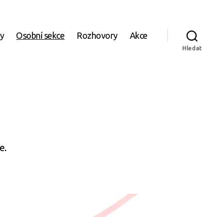
ky
Osobní sekce
Rozhovory
Akce
Hledat
e.