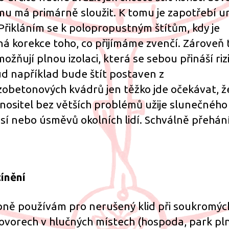
mu má primárně sloužit. K tomu je zapotřebí ur
 Přikláním se k polopropustným štítům, kdy je
á korekce toho, co přijímáme zvenčí. Zároveň 
ožňují plnou izolaci, která se sebou přináší riz
d například bude štít postaven z
zobetonových kvádrů jen těžko jde očekávat, že
 nositel bez větších problémů užije slunečného
sí nebo úsměvů okolních lidí. Schválně přehání
ínění
ně používám pro nerušený klid při soukromýc
ovorech v hlučných místech (hospoda, park pl