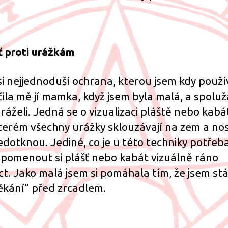
ť proti urážkám
si nejjednoduší ochrana, kterou jsem kdy použí
ila mě jí mamka, když jsem byla malá, a spoluž
ráželi. Jedná se o vizualizaci pláště nebo kabá
terém všechny urážky sklouzávají na zem a nos
edotknou. Jediné, co je u této techniky potřeba
pomenout si plášť nebo kabát vizuálně ráno
ct. Jako malá jsem si pomáhala tím, že jsem stá
ékání“ před zrcadlem.