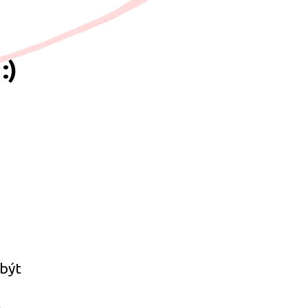
:)
 být