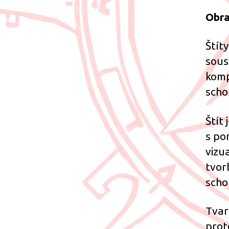
Obra
Štíty
sous
komp
scho
Štít
s po
vizua
tvor
scho
Tvar 
prot