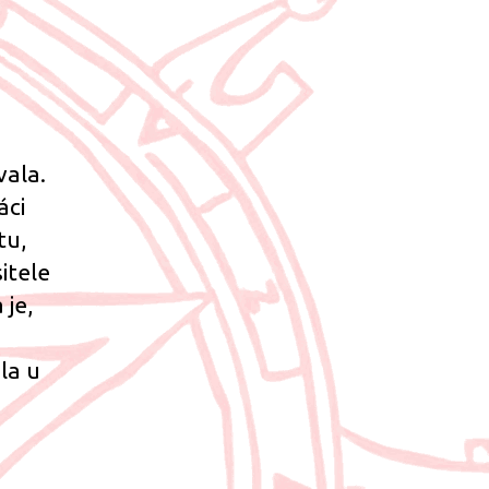
vala.
áci
tu,
itele
 je,
la u