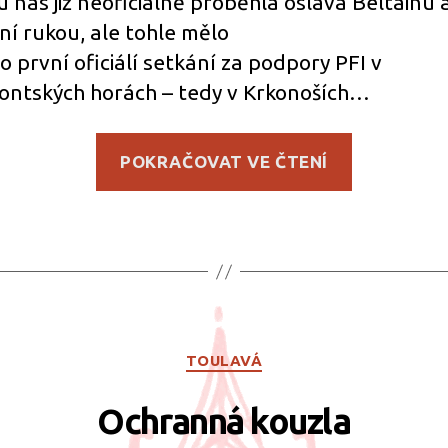
 u nás již neoficiálně proběhla oslava Beltainu 
ní rukou, ale tohle mělo
to první oficiálí setkání za podpory PFI v
ontských horách – tedy v Krkonoších…
„Korkont
POKRAČOVAT VE ČTENÍ
–
Report
z
akce
:)“
Rubriky
TOULAVÁ
Ochranná kouzla