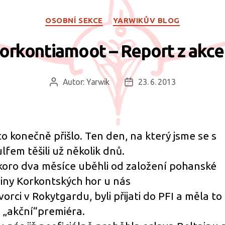
Rubriky
OSOBNÍ SEKCE
YARWIKŮV BLOG
orkontiamoot – Report z akce 
Autor:
Yarwik
23. 6. 2013
Autor
Datum
příspěvku
příspěvku
to konečně přišlo. Ten den, na který jsme se s
lfem těšili už několik dnů.
skoro dva měsíce uběhli od založení pohanské
iny Korkontských hor u nás
vorci v Rokytgardu, byli přijati do PFI a měla to
 „akční“premiéra.