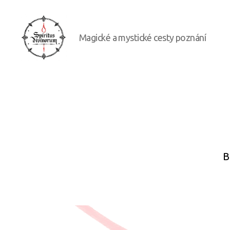
Magické a mystické cesty poznání
Spiritus
divinorum
B