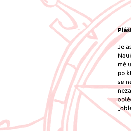
Pláš
Je a
Nauč
mě u
po k
se n
neza
oblé
„obl