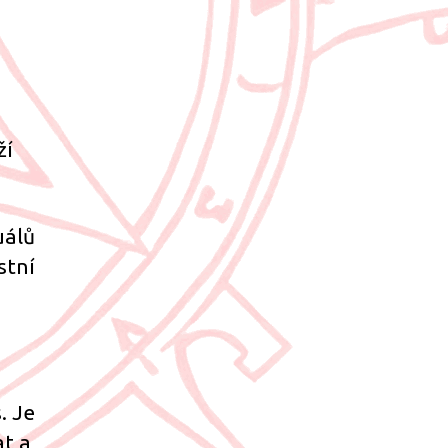
ží
uálů
stní
. Je
at a