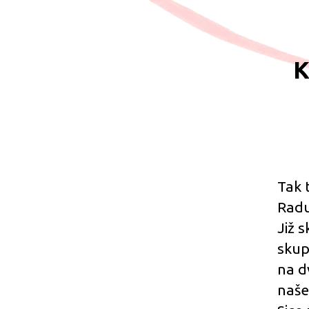
K
Tak 
Radu
Již 
skup
na d
naše