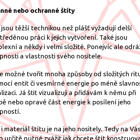
nné nebo ochranné štíty
 jsou těžší technikou než plášť vyžadují delší
tředěnou práci k jejich vytvoření. Také jsou
lexní a někdy i velmi složité. Ponejvíc ale odrá
pnosti a vlastnosti svého nositele.
 je možné tvořit mnoha způsoby od složitých rit
mocí entit či vesmírné energie po méně slavno
lizaci. Já štit vizualizuji a přidávám k němu při
bě nebo opravě část energie k posílení jeho
pností.
i materiál štítu je na jeho nositely. Tedy na Vás
o určitě nutné zvážit jak chcete štít konstruov