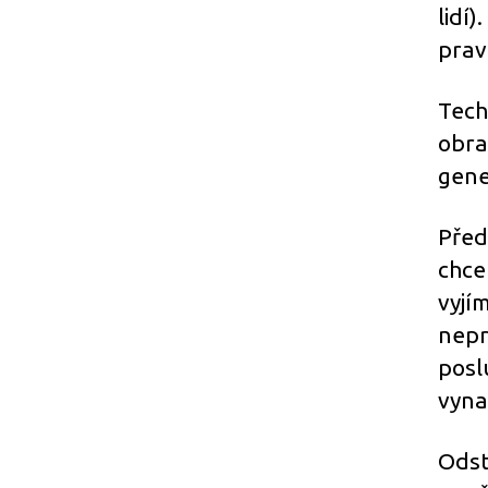
lidí)
prav
Tech
obra
gene
Před
chce
vyjí
nepr
posl
vyna
Odst