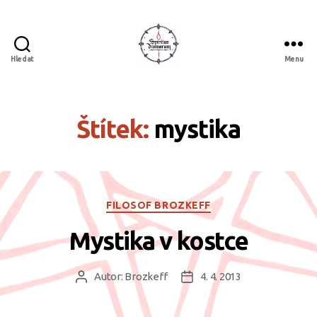
Hledat
Menu
Spiritus
divinorum
Štítek:
mystika
Rubriky
FILOSOF BROZKEFF
Mystika v kostce
Autor:
Brozkeff
4. 4. 2013
Autor
Datum
příspěvku
příspěvku