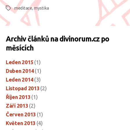
(zn.:
meditace
,
mystika
pro
Štítky
chudé)“
Archiv článků na divinorum.cz po
měsících
Leden 2015
(1)
Duben 2014
(1)
Leden 2014
(3)
Listopad 2013
(2)
Říjen 2013
(1)
Září 2013
(2)
Červen 2013
(1)
Květen 2013
(4)