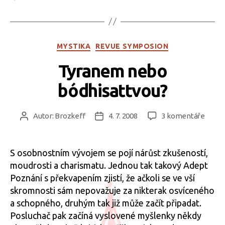
Rubriky
MYSTIKA
REVUE SYMPOSION
Tyranem nebo
bódhisattvou?
u
Autor:
Brozkeff
4. 7. 2008
3 komentáře
Autor
Datum
textu
příspěvku
příspěvku
s
názv
S osobnostním vývojem se pojí nárůst zkušeností,
Tyra
moudrosti a charismatu. Jednou tak takový Adept
nebo
Poznání s překvapením zjistí, že ačkoli se ve vší
bódhi
skromnosti sám nepovažuje za nikterak osvíceného
a schopného, druhým tak již může začít připadat.
Posluchač pak začíná vyslovené myšlenky někdy