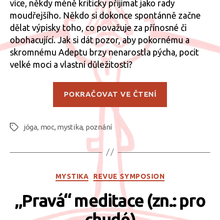
více, někdy méně kriticky přijímat jako rady
moudřejšího. Někdo si dokonce spontánně začne
dělat výpisky toho, co považuje za přínosné či
obohacující. Jak si dát pozor, aby pokornému a
skromnému Adeptu brzy nenarostla pýcha, pocit
velké moci a vlastní důležitosti?
„Tyranem
POKRAČOVAT VE ČTENÍ
nebo
bódhisattvou
jóga
,
moc
,
mystika
,
poznání
Štítky
Rubriky
MYSTIKA
REVUE SYMPOSION
„Pravá“ meditace (zn.: pro
chudé)