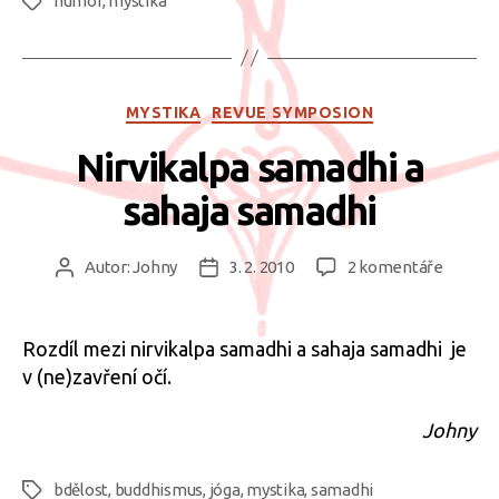
humor
,
mystika
Štítky
Rubriky
MYSTIKA
REVUE SYMPOSION
Nirvikalpa samadhi a
sahaja samadhi
u
Autor:
Johny
3. 2. 2010
2 komentáře
Autor
Datum
textu
příspěvku
příspěvku
s
názve
Rozdíl mezi nirvikalpa samadhi a sahaja samadhi je
Nirvika
v (ne)zavření očí.
samadh
a
Johny
sahaja
samadh
bdělost
,
buddhismus
,
jóga
,
mystika
,
samadhi
Štítky