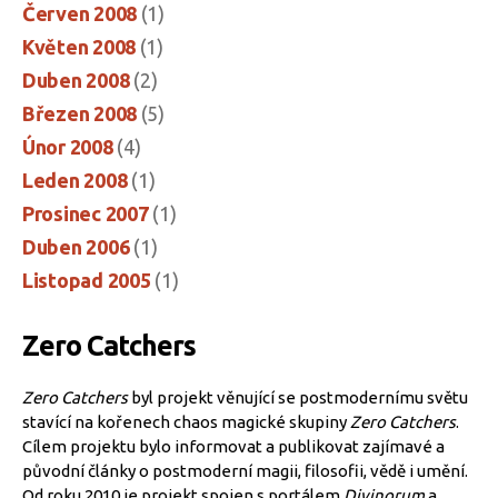
Červen 2008
(1)
Květen 2008
(1)
Duben 2008
(2)
Březen 2008
(5)
Únor 2008
(4)
Leden 2008
(1)
Prosinec 2007
(1)
Duben 2006
(1)
Listopad 2005
(1)
Zero Catchers
Zero Catchers
byl projekt věnující se postmodernímu světu
stavící na kořenech chaos magické skupiny
Zero Catchers
.
Cílem projektu bylo informovat a publikovat zajímavé a
původní články o postmoderní magii, filosofii, vědě i umění.
Od roku 2010 je projekt spojen s portálem
Divinorum
a