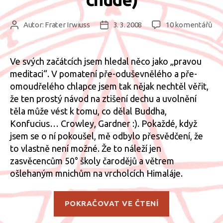
u
Autor:
Frater Irwiuss
3. 3. 2008
10 komentářů
Autor
Datum
tex
příspěvku
příspěvku
s
ná
Ve svých začátcích jsem hledal něco jako „pravou
„Pr
meditaci“. V pomatení pře-oduševnělého a pře-
me
omoudřelého chlapce jsem tak nějak nechtěl věřit,
(zn.
že ten prostý návod na ztišení dechu a uvolnění
pr
těla může vést k tomu, co dělal Buddha,
ch
Konfucius… Crowley, Gardner :). Pokaždé, když
jsem se o ní pokoušel, mě odbylo přesvědčení, že
to vlastně není možné. Že to náleží jen
zasvěcencům 50° školy čarodějů a větrem
ošlehaným mnichům na vrcholcích Himaláje.
„„Pravá“
POKRAČOVAT VE ČTENÍ
meditace