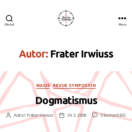
Hledat
Menu
Spiritus
divinorum
Autor:
Frater Irwiuss
Rubriky
MAGIE
REVUE SYMPOSION
Dogmatismus
u
Autor:
Frater Irwiuss
24. 5. 2008
5 komentářů
Autor
Datum
tex
příspěvku
příspěvku
s