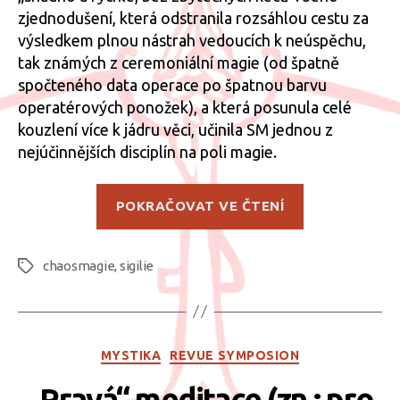
zjednodušení, která odstranila rozsáhlou cestu za
výsledkem plnou nástrah vedoucích k neúspěchu,
tak známých z ceremoniální magie (od špatně
spočteného data operace po špatnou barvu
operatérových ponožek), a která posunula celé
kouzlení více k jádru věci, učinila SM jednou z
nejúčinnějších disciplín na poli magie.
„Nabíjení
POKRAČOVAT VE ČTENÍ
sigilií
–
chaosmagie
,
sigilie
Poloha
Štítky
smrti“
Rubriky
MYSTIKA
REVUE SYMPOSION
„Pravá“ meditace (zn.: pro