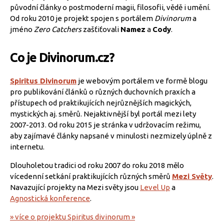
původní články o postmoderní magii, filosofii, vědě i umění.
Od roku 2010 je projekt spojen s portálem
Divinorum
a
jméno
Zero Catchers
zašťiťovali
Namez
a
Cody
.
Co je Divinorum.cz?
Spiritus Divinorum
je webovým portálem ve formě blogu
pro publikování článků o různých duchovních praxích a
přístupech od praktikujících nejrůznějších magických,
mystických aj. směrů. Nejaktivnější byl portál mezi lety
2007-2013. Od roku 2015 je stránka v udržovacím režimu,
aby zajímavé články napsané v minulosti nezmizely úplně z
internetu.
Dlouholetou tradici od roku 2007 do roku 2018 mělo
vícedenní setkání praktikujících různých směrů
Mezi Světy
.
Navazující projekty na Mezi světy jsou
Level Up
a
Agnostická konference
.
» více o projektu Spiritus divinorum »