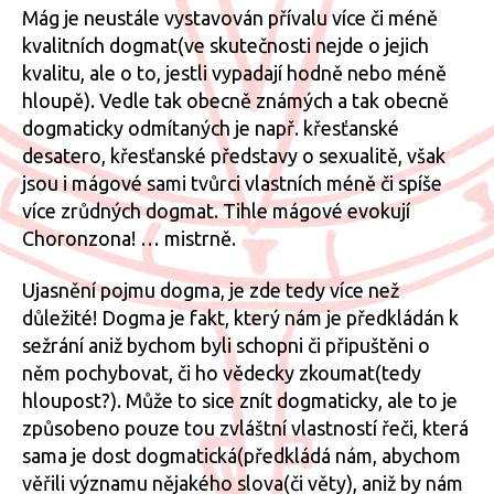
ná
Mág je neustále vystavován přívalu více či méně
Do
kvalitních dogmat(ve skutečnosti nejde o jejich
kvalitu, ale o to, jestli vypadají hodně nebo méně
hloupě). Vedle tak obecně známých a tak obecně
dogmaticky odmítaných je např. křesťanské
desatero, křesťanské představy o sexualitě, však
jsou i mágové sami tvůrci vlastních méně či spíše
více zrůdných dogmat. Tihle mágové evokují
Choronzona! … mistrně.
Ujasnění pojmu dogma, je zde tedy více než
důležité! Dogma je fakt, který nám je předkládán k
sežrání aniž bychom byli schopni či připuštěni o
něm pochybovat, či ho vědecky zkoumat(tedy
hloupost?). Může to sice znít dogmaticky, ale to je
způsobeno pouze tou zvláštní vlastností řeči, která
sama je dost dogmatická(předkládá nám, abychom
věřili významu nějakého slova(či věty), aniž by nám