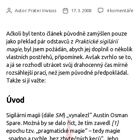
u
Autor:
Frater Irwiuss
17. 3. 2008
4 komentáře
Autor
Datum
tex
příspěvku
příspěvku
s
ná
Ačkoli byl tento článek původně zamýšlen pouze
Nab
jako překlad pár odstavců z
Praktické sigilárií
sigi
magie
, byl jsem požádán, abych jej doplnil o několik
–
vlastních postřehů, připomínek. Avšak zvrhlo se to,
Po
a já se rozhodl utrácet svůj drahocenný čas mírně
smr
rozsáhlejší prací, než jsem původně předpokládal.
Takže si jí važte:
Úvod
Sigilární magii (dále
SM
) „vynalezl“ Austin Osman
Spare. Možná by se dalo říct, že tím zavedl
[1]
epochu tzv. „pragmatické magie“ – tedy magie
„snadno a rychle, bez zbytečných keců“. Jeho