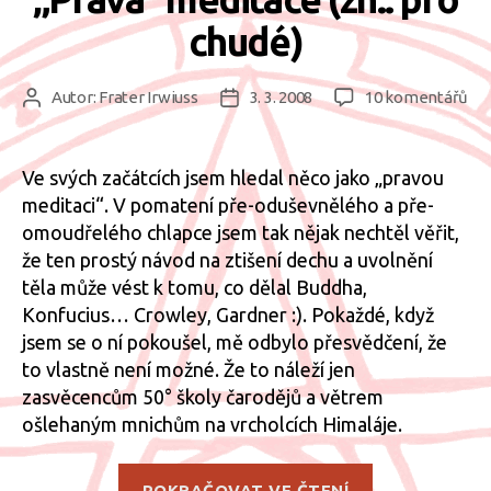
chudé)
u
Autor:
Frater Irwiuss
3. 3. 2008
10 komentářů
Autor
Datum
tex
příspěvku
příspěvku
s
ná
Ve svých začátcích jsem hledal něco jako „pravou
„Pr
meditaci“. V pomatení pře-oduševnělého a pře-
me
omoudřelého chlapce jsem tak nějak nechtěl věřit,
(zn.
že ten prostý návod na ztišení dechu a uvolnění
pr
těla může vést k tomu, co dělal Buddha,
ch
Konfucius… Crowley, Gardner :). Pokaždé, když
jsem se o ní pokoušel, mě odbylo přesvědčení, že
to vlastně není možné. Že to náleží jen
zasvěcencům 50° školy čarodějů a větrem
ošlehaným mnichům na vrcholcích Himaláje.
„„Pravá“
POKRAČOVAT VE ČTENÍ