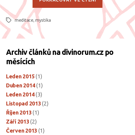
meditace
(zn.:
meditace
,
mystika
pro
Štítky
chudé)“
Archiv článků na divinorum.cz po
měsících
Leden 2015
(1)
Duben 2014
(1)
Leden 2014
(3)
Listopad 2013
(2)
Říjen 2013
(1)
Září 2013
(2)
Červen 2013
(1)