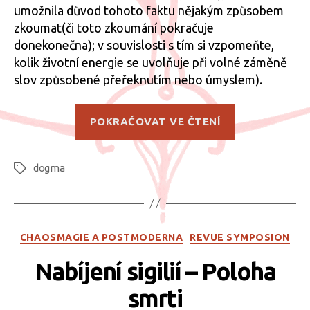
umožnila důvod tohoto faktu nějakým způsobem
zkoumat(či toto zkoumání pokračuje
donekonečna); v souvislosti s tím si vzpomeňte,
kolik životní energie se uvolňuje při volné záměně
slov způsobené přeřeknutím nebo úmyslem).
„Dogmatismu
POKRAČOVAT VE ČTENÍ
dogma
Štítky
Rubriky
CHAOSMAGIE A POSTMODERNA
REVUE SYMPOSION
Nabíjení sigilií – Poloha
smrti