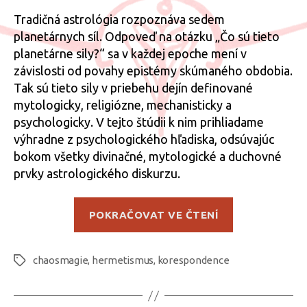
Tradičná astrológia rozpoznáva sedem
planetárnych síl. Odpoveď na otázku „Čo sú tieto
planetárne sily?“ sa v každej epoche mení v
závislosti od povahy epistémy skúmaného obdobia.
Tak sú tieto sily v priebehu dejín definované
mytologicky, religiózne, mechanisticky a
psychologicky. V tejto štúdii k nim prihliadame
výhradne z psychologického hľadiska, odsúvajúc
bokom všetky divinačné, mytologické a duchovné
prvky astrologického diskurzu.
„Sérioví
POKRAČOVAT VE ČTENÍ
vrahovia
z
chaosmagie
,
hermetismus
,
korespondence
pohľadu
Štítky
okultizmu“