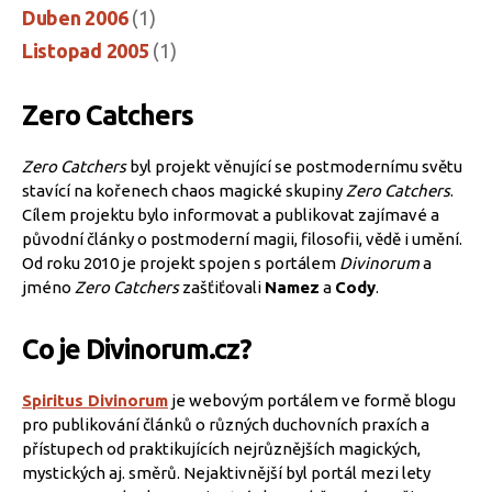
Duben 2006
(1)
Listopad 2005
(1)
Zero Catchers
Zero Catchers
byl projekt věnující se postmodernímu světu
stavící na kořenech chaos magické skupiny
Zero Catchers
.
Cílem projektu bylo informovat a publikovat zajímavé a
původní články o postmoderní magii, filosofii, vědě i umění.
Od roku 2010 je projekt spojen s portálem
Divinorum
a
jméno
Zero Catchers
zašťiťovali
Namez
a
Cody
.
Co je Divinorum.cz?
Spiritus Divinorum
je webovým portálem ve formě blogu
pro publikování článků o různých duchovních praxích a
přístupech od praktikujících nejrůznějších magických,
mystických aj. směrů. Nejaktivnější byl portál mezi lety