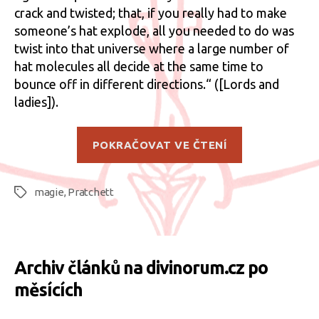
crack and twisted; that, if you really had to make
someone’s hat explode, all you needed to do was
twist into that universe where a large number of
hat molecules all decide at the same time to
bounce off in different directions.“ ([Lords and
ladies]).
„Poznámky
POKRAČOVAT VE ČTENÍ
k
magickej
magie
,
Pratchett
teórii“
Štítky
Archiv článků na divinorum.cz po
měsících