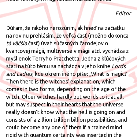
mag
teór
Editor
Dúfam, že nikoho nerozúrim, ak hneď na začiatku
na rovinu prehlásim, že veľká časť (možno dokonca
tá väčšia
časť) úvah súčasných čarodejov o
kvantovej mágii, multiverse v mágii atď. vychádza z
myšlienok Terryho Pratchetta. Jedna z kľúčových
statí na túto tému sa nachádza v jeho knihe
Lords
and Ladies
, kde okrem iného píše: „What is magic?
Then there is the witches‘ explanation, which
comes in two forms, depending on the age of the
witch. Older witches hardly put words to it at all,
but may suspect in their hearts that the universe
really doesn’t know what the hell is going on and
consists of a zillion trillion billion possibilities, and
could become any one of them if a trained mind
rigid with quantum certainty was inserted in the