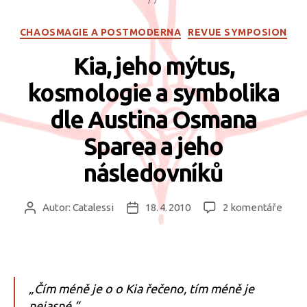
Rubriky
CHAOSMAGIE A POSTMODERNA
REVUE SYMPOSION
Kia, jeho mýtus,
kosmologie a symbolika
dle Austina Osmana
Sparea a jeho
následovníků
u
Autor:
Catalessi
18. 4. 2010
2 komentáře
Autor
Datum
textu
příspěvku
příspěvku
s
názv
Kia,
jeho
„Čím méně je o o Kia řečeno, tím méně je
mýtus
nejasné.“