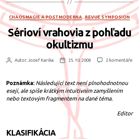
Rubriky
CHAOSMAGIE A POSTMODERNA
REVUE SYMPOSION
Sérioví vrahovia z pohľadu
okultizmu
u
Autor:
Jozef Karika
25. 10. 2008
2 komentáře
Autor
Datum
tex
příspěvku
příspěvku
s
ná
Poznámka:
Následující text není plnohodnotnou
Sér
esejí, ale spíše krátkým intuitivním zamyšlením
vra
nebo textovým fragmentem na dané téma.
z
po
Editor
ok
KLASIFIKÁCIA