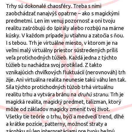
Trhy sú dokonalé chaosféry. Treba s nimi
zaobchádzať nanajvýš opatrne – ako s magickými
predmetmi. Len im venuj pozornosť a oni tvoju
realitu zašróbujú do špirály alebo rozbijú na márne
kúsky. V každom prípade ju vtiahnu a zatočia s ňou.
I s tebou. Trh je virtuálne miesto, v ktorom je na
veľmi malý virtuálny priestor sústredených príliš
veľa protichodných túžieb. Každá jedna z týchto
túžieb tu nachádza svoj protiklad. Z takto
vznikajúcich chviľkových fluktuácií (nerovnováh) trh
žije. Ani virtuálna realita neunesie takú váhu len tak.
Sila týchto protichodných túžob trhá virtuálnu
realitu trhu a vytvára bránu na
druhú stranu
. Trh je
magická realita, magický predmet, talizman, ktorý
môže od základov magicky zmeniť tvoj život.
Všetky tie teórie o trhu, býčí a medvedí trend, dlhé
a krátke pozície, patterny, možnosť straty a
zárobku sú len interpretáciami pre tvoju bežnú