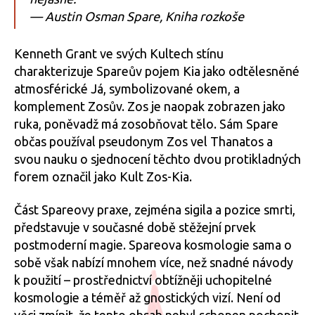
kosm
— Austin Osman Spare, Kniha rozkoše
a
symb
dle
Kenneth Grant ve svých Kultech stínu
Austi
charakterizuje Spareův pojem Kia jako odtělesněné
Osma
atmosférické Já, symbolizované okem, a
Spar
komplement Zosův. Zos je naopak zobrazen jako
a
ruka, poněvadž má zosobňovat tělo. Sám Spare
jeho
občas používal pseudonym Zos vel Thanatos a
násle
svou nauku o sjednocení těchto dvou protikladných
forem označil jako Kult Zos-Kia.
Část Spareovy praxe, zejména sigila a pozice smrti,
představuje v současné době stěžejní prvek
postmoderní magie. Spareova kosmologie sama o
sobě však nabízí mnohem více, než snadné návody
k použití – prostřednictví obtížněji uchopitelné
kosmologie a téměř až gnostických vizí. Není od