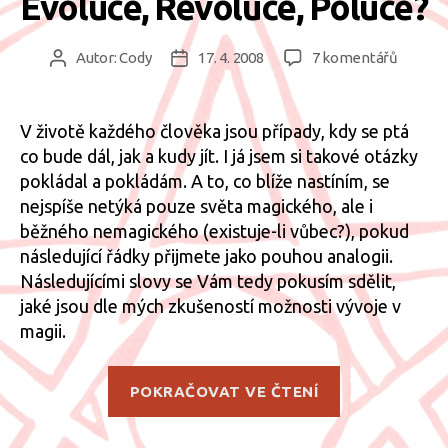
Evoluce, Revoluce, Poluce?
u
Autor:
Cody
17. 4. 2008
7 komentářů
Autor
Datum
textu
příspěvku
příspěvku
s
názve
V životě každého člověka jsou případy, kdy se ptá
Evoluce
co bude dál, jak a kudy jít. I já jsem si takové otázky
Revoluc
pokládal a pokládám. A to, co blíže nastíním, se
Poluce
nejspíše netýká pouze světa magického, ale i
běžného nemagického (existuje-li vůbec?), pokud
následující řádky přijmete jako pouhou analogii.
Následujícími slovy se Vám tedy pokusím sdělit,
jaké jsou dle mých zkušeností možnosti vývoje v
magii.
„Evoluce,
POKRAČOVAT VE ČTENÍ
Revoluce,
Poluce?“