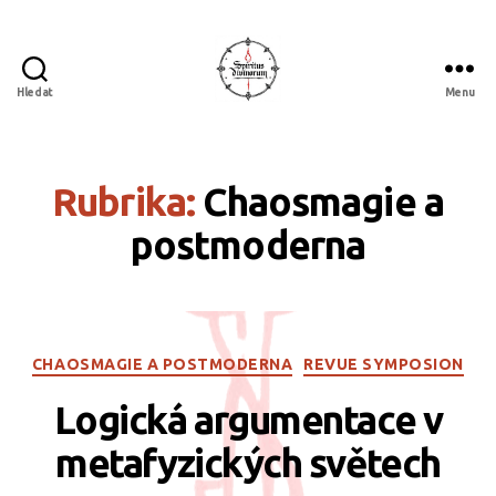
Hledat
Menu
Spiritus
divinorum
Rubrika:
Chaosmagie a
postmoderna
Rubriky
CHAOSMAGIE A POSTMODERNA
REVUE SYMPOSION
Logická argumentace v
metafyzických světech