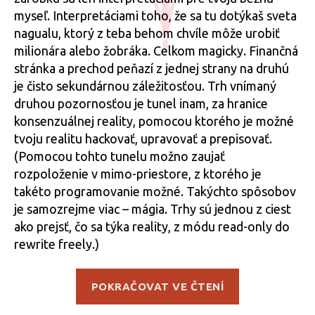
myseľ. Interpretáciami toho, že sa tu dotýkaš sveta
nagualu, ktorý z teba behom chvíle môže urobiť
milionára alebo žobráka. Celkom magicky. Finančná
stránka a prechod peňazí z jednej strany na druhú
je čisto sekundárnou záležitosťou. Trh vnímaný
druhou pozornosťou je tunel inam, za hranice
konsenzuálnej reality, pomocou ktorého je možné
tvoju realitu hackovať, upravovať a prepisovať.
(Pomocou tohto tunelu možno zaujať
rozpoloženie v mimo-priestore, z ktorého je
takéto programovanie možné. Takýchto spôsobov
je samozrejme viac – mágia. Trhy sú jednou z ciest
ako prejsť, čo sa týka reality, z módu read-only do
rewrite freely.)
„Poznámky
POKRAČOVAT VE ČTENÍ
k