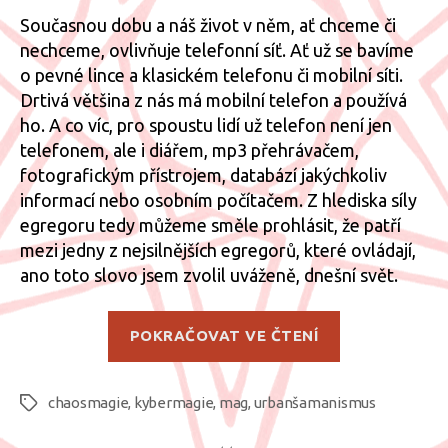
Současnou dobu a náš život v něm, ať chceme či
nechceme, ovlivňuje telefonní síť. Ať už se bavíme
o pevné lince a klasickém telefonu či mobilní síti.
Drtivá většina z nás má mobilní telefon a používá
ho. A co víc, pro spoustu lidí už telefon není jen
telefonem, ale i diářem, mp3 přehrávačem,
fotografickým přístrojem, databází jakýchkoliv
informací nebo osobním počítačem. Z hlediska síly
egregoru tedy můžeme směle prohlásit, že patří
mezi jedny z nejsilnějších egregorů, které ovládají,
ano toto slovo jsem zvolil uváženě, dnešní svět.
„Komunikace
POKRAČOVAT VE ČTENÍ
s
duchem
chaosmagie
,
kybermagie
,
mag
,
urbanšamanismus
mobilní
Štítky
sítě“