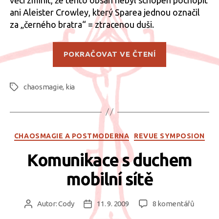
věci zmínit, že tento obsah nebyl schopen pochopit
ani Aleister Crowley, který Sparea jednou označil
za „černého bratra“ = ztracenou duši.
„Kia,
POKRAČOVAT VE ČTENÍ
jeho
mýtus,
chaosmagie
,
kia
kosmologie
Štítky
a
symbolika
dle
Rubriky
CHAOSMAGIE A POSTMODERNA
REVUE SYMPOSION
Austina
Osmana
Komunikace s duchem
Sparea
mobilní sítě
a
jeho
u
Autor:
Cody
11. 9. 2009
8 komentářů
Autor
Datum
následovníků
textu
příspěvku
příspěvku