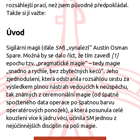
rozsáhlejší prací, než jsem původně předpokládal.
Takže si jí važte:
Úvod
Sigilární magii (dále
SM
) „vynalezl“ Austin Osman
Spare. Možná by se dalo říct, že tím zavedl
[1]
epochu tzv. „pragmatické magie“ – tedy magie
„snadno a rychle, bez zbytečných keců“. Jeho
zjednodušení, která odstranila rozsáhlou cestu za
výsledkem plnou nástrah vedoucích k neúspěchu,
tak známých z ceremoniální magie (od špatně
spočteného data operace po špatnou barvu
operatérových ponožek), a která posunula celé
kouzlení více k jádru věci, učinila SM jednou z
nejúčinnějších disciplín na poli magie.