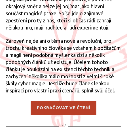
a
okrajový směr a nelze jej pojímat jako hlavní
počíta
součást magické praxe. Spíše jde o zajímavé
hry
zpestření pro ty z nás, kteří si občas rádi zahrají
nějakou hru, mají nadhled a rádi experimentují.
Zároveň nejde ani o téma nové a revoluční, pro
trochu kreativního člověka se vztahem k počítačům
a magii není podobná myšlenka cizí a několik
podobných článků už existuje. Účelem tohoto
článku je poukázání na existenci těchto technik a
zachycení několika málo možností z velmi široké
škály cyber magie. Jestliže bude článek lehkou
inspirací pro vlastní praxi čtenářů, splnil svůj účel.
„Magie
POKRAČOVAT VE ČTENÍ
a
počítačové
hry“