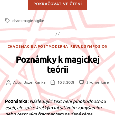
„Nabíjení
POKRAČOVAT VE ČTENÍ
sigilií
–
chaosmagie
,
sigilie
Poloha
Štítky
smrti“
Rubriky
CHAOSMAGIE A POSTMODERNA
REVUE SYMPOSION
Poznámky k magickej
teórii
u
Autor:
Jozef Karika
10. 3. 2008
3 komentáře
Autor
Datum
tex
příspěvku
příspěvku
s
ná
Poznámka:
Následující text není plnohodnotnou
Po
esejí, ale spíše krátkým intuitivním zamyšlením
k
nebo textovým fragmentem na dané téma.