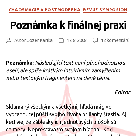
Rubriky
CHAOSMAGIE A POSTMODERNA
REVUE SYMPOSION
Poznámka k finálnej praxi
u
Autor:
Jozef Karika
12. 8. 2008
12 komentářů
Autor
Datum
tex
příspěvku
příspěvku
s
ná
Poznámka:
Následující text není plnohodnotnou
Po
esejí, ale spíše krátkým intuitivním zamyšlením
k
nebo textovým fragmentem na dané téma.
fin
pra
Editor
Sklamaný všetkým a všetkými, hľadá mág vo
vyprahnutej púšti svojho života brilianty šťastia. Aj
keď vie, že záblesky ich jednotlivých plôšok sú
chiméry. Neprestáva vo svojom hľadaní. Keď