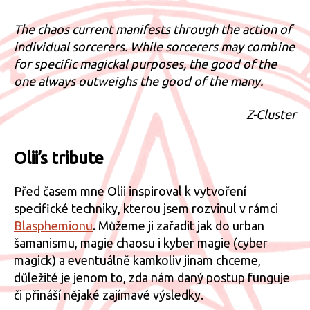
s
názve
The chaos current manifests through the action of
Komuni
individual sorcerers. While sorcerers may combine
s
for specific magickal purposes, the good of the
duche
one always outweighs the good of the many.
mobiln
sítě
Z-Cluster
Olii’s tribute
Před časem mne Olii inspiroval k vytvoření
specifické techniky, kterou jsem rozvinul v rámci
Blasphemionu
. Můžeme ji zařadit jak do urban
šamanismu, magie chaosu i kyber magie (cyber
magick) a eventuálně kamkoliv jinam chceme,
důležité je jenom to, zda nám daný postup funguje
či přináší nějaké zajímavé výsledky.