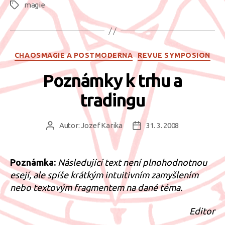
magie
Štítky
Rubriky
CHAOSMAGIE A POSTMODERNA
REVUE SYMPOSION
Poznámky k trhu a
tradingu
Autor:
Jozef Karika
31. 3. 2008
Autor
Datum
příspěvku
příspěvku
Poznámka:
Následující text není plnohodnotnou
esejí, ale spíše krátkým intuitivním zamyšlením
nebo textovým fragmentem na dané téma.
Editor