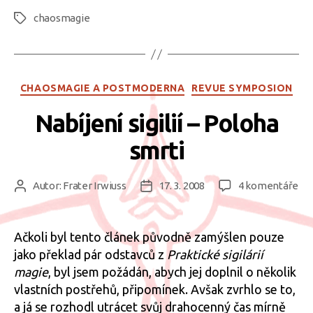
trhu
chaosmagie
a
Štítky
tradingu“
Rubriky
CHAOSMAGIE A POSTMODERNA
REVUE SYMPOSION
Nabíjení sigilií – Poloha
smrti
u
Autor:
Frater Irwiuss
17. 3. 2008
4 komentáře
Autor
Datum
tex
příspěvku
příspěvku
s
ná
Ačkoli byl tento článek původně zamýšlen pouze
Nab
jako překlad pár odstavců z
Praktické sigilárií
sigi
magie
, byl jsem požádán, abych jej doplnil o několik
–
vlastních postřehů, připomínek. Avšak zvrhlo se to,
Po
a já se rozhodl utrácet svůj drahocenný čas mírně
smr