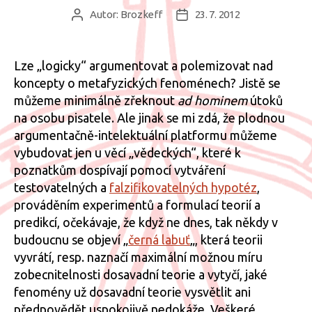
Autor:
Brozkeff
23. 7. 2012
Autor
Datum
příspěvku
příspěvku
Lze „logicky“ argumentovat a polemizovat nad
koncepty o metafyzických fenoménech? Jistě se
můžeme minimálně zřeknout
ad hominem
útoků
na osobu pisatele. Ale jinak se mi zdá, že plodnou
argumentačně-intelektuální platformu můžeme
vybudovat jen u věcí „vědeckých“, které k
poznatkům dospívají pomocí vytváření
testovatelných a
falzifikovatelných hypotéz
,
prováděním experimentů a formulací teorií a
predikcí, očekávaje, že když ne dnes, tak někdy v
budoucnu se objeví „
černá labuť
„, která teorii
vyvrátí, resp. naznačí maximální možnou míru
zobecnitelnosti dosavadní teorie a vytyčí, jaké
fenomény už dosavadní teorie vysvětlit ani
předpovědět uspokojivě nedokáže. Veškeré