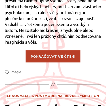
preskúma takmer úplne všetko – sféry pekelného
klifotu i hebrejských nebies, multiverzum vlastného
psychokozmu, astrálne sféry od lunárnej po
plutónsku, možno zistí, že iba rozšíril svoju púšť.
Vzdialil sa všetkému pozemskému a všetkým
ľuďom. Nezostalo nič krásne, zmysluplné alebo
vznešené. Trvá len prázdny chtíč, ním podnecovaná
imaginácia a vôľa.
„Poznámka
POKRAČOVAT VE ČTENÍ
k
finálnej
magie
praxi“
Štítky
Rubriky
CHAOSMAGIE A POSTMODERNA
REVUE SYMPOSION