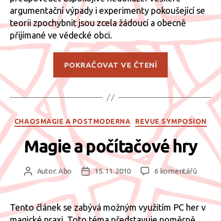
argumentační výpady i experimenty pokoušející se
teorii zpochybnit jsou zcela žádoucí a obecně
přijímané ve vědecké obci.
„Logická
POKRAČOVAT VE ČTENÍ
argumentace
v
metafyzickýc
světech“
Rubriky
CHAOSMAGIE A POSTMODERNA
REVUE SYMPOSION
Magie a počítačové hry
u
Autor:
Abo
15. 11. 2010
6 komentářů
Autor
Datum
textu
příspěvku
příspěvku
s
názve
Tento článek se zabývá možným využitím PC her v
Magie
magické praxi. Toto téma představuje poměrně