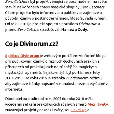
Zero Catchers
byl projekt věnující se postmodernímu světu
stavící na kořenech chaos magické skupiny
Zero Catchers
.
Cílem projektu bylo informovat a publikovat zajímavé a
původní články o postmoderní magii, filosofii, vědě i umění.
Od roku 2010 je projekt spojen s portálem
Divinorum
a
jméno
Zero Catchers
zašťiťovali
Namez
a
Cody
.
Co je Divinorum.cz?
Spiritus Divinorum
je webovým portálem ve formě blogu
pro publikování článků o různých duchovních praxích a
přístupech od praktikujících nejrůznějších magických,
mystických aj. směrů. Nejaktivnější byl portál mezi lety
2007-2013. Od roku 2015 je stránka v udržovacím režimu,
aby zajímavé články napsané v minulosti nezmizely úplně z
internetu.
Dlouholetou tradici od roku 2007 do roku 2018 mělo
vícedenní setkání praktikujících různých směrů
Mezi Světy
.
Navazující projekty na Mezi světy jsou
Level Up
a