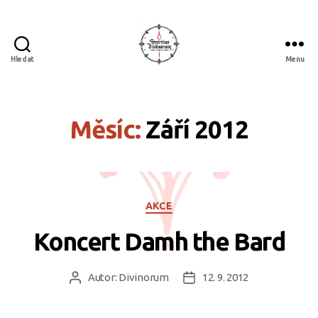
Hledat
Menu
Spiritus
divinorum
Měsíc:
Září 2012
Rubriky
AKCE
Koncert Damh the Bard
Autor:
Divinorum
12. 9. 2012
Autor
Datum
příspěvku
příspěvku