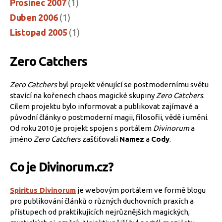
Prosinec 2007
(1)
Duben 2006
(1)
Listopad 2005
(1)
Zero Catchers
Zero Catchers
byl projekt věnující se postmodernímu světu
stavící na kořenech chaos magické skupiny
Zero Catchers
.
Cílem projektu bylo informovat a publikovat zajímavé a
původní články o postmoderní magii, filosofii, vědě i umění.
Od roku 2010 je projekt spojen s portálem
Divinorum
a
jméno
Zero Catchers
zašťiťovali
Namez
a
Cody
.
Co je Divinorum.cz?
Spiritus Divinorum
je webovým portálem ve formě blogu
pro publikování článků o různých duchovních praxích a
přístupech od praktikujících nejrůznějších magických,