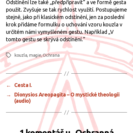
Odstínění lze také „předpřipravit“ a ve formě gesta
použit. Zvyšuje se tak rychlost využití. Postupujeme
stejně, jako při klasickém odstínění, jen za poslední
krok přidáme formulku o uchování vzoru kouzla v
určitém námi vymyšleném gestu. Například „V
tomto gestu se skrývá odstínění.“
kouzla
,
magie
,
Ochrana
Štítky
←
Cesta I.
→
Dionysios Areopagita – O mystické theologii
(audio)
1 komentář u „Ochranná