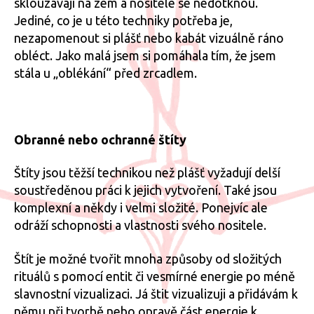
sklouzávají na zem a nositele se nedotknou.
Jediné, co je u této techniky potřeba je,
nezapomenout si plášť nebo kabát vizuálně ráno
obléct. Jako malá jsem si pomáhala tím, že jsem
stála u „oblékání“ před zrcadlem.
Obranné nebo ochranné štíty
Štíty jsou těžší technikou než plášť vyžadují delší
soustředěnou práci k jejich vytvoření. Také jsou
komplexní a někdy i velmi složité. Ponejvíc ale
odráží schopnosti a vlastnosti svého nositele.
Štít je možné tvořit mnoha způsoby od složitých
rituálů s pomocí entit či vesmírné energie po méně
slavnostní vizualizaci. Já štit vizualizuji a přidávám k
němu při tvorbě nebo opravě část energie k