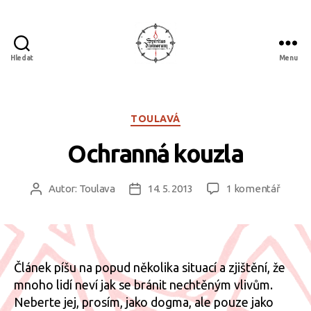
Hledat
Menu
Spiritus
divinorum
Rubriky
TOULAVÁ
Ochranná kouzla
u
Autor:
Toulava
14. 5. 2013
1 komentář
Autor
Datum
textu
příspěvku
příspěvku
s
názve
Ochra
kouzla
Článek píšu na popud několika situací a zjištění, že
mnoho lidí neví jak se bránit nechtěným vlivům.
Neberte jej, prosím, jako dogma, ale pouze jako