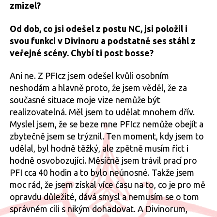
zmizel?
Od dob, co jsi odešel z postu NC, jsi položil i
svou funkci v Divinoru a podstatně ses stáhl z
veřejné scény. Chybí ti post bosse?
Ani ne. Z PFIcz jsem odešel kvůli osobním
neshodám a hlavně proto, že jsem věděl, že za
současné situace moje vize nemůže být
realizovatelná. Měl jsem to udělat mnohem dřív.
Myslel jsem, že se beze mne PFIcz nemůže obejít a
zbytečně jsem se trýznil. Ten moment, kdy jsem to
udělal, byl hodně těžký, ale zpětně musím říct i
hodně osvobozující. Měsíčně jsem trávil prací pro
PFI cca 40 hodin a to bylo neúnosné. Takže jsem
moc rád, že jsem získal více času na to, co je pro mě
opravdu důležité, dává smysl a nemusím se o tom
správném cíli s nikým dohadovat. A Divinorum,