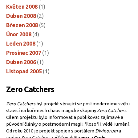
Květen 2008
(1)
Duben 2008
(2)
Březen 2008
(5)
Únor 2008
(4)
Leden 2008
(1)
Prosinec 2007
(1)
Duben 2006
(1)
Listopad 2005
(1)
Zero Catchers
Zero Catchers
byl projekt věnující se postmodernímu světu
stavící na kořenech chaos magické skupiny
Zero Catchers
.
Cílem projektu bylo informovat a publikovat zajímavé a
původní články o postmoderní magii, filosofii, vědě i umění.
Od roku 2010 je projekt spojen s portálem
Divinorum
a
jméno
Zero Catchers
zašťiťovali
Namez
a
Cody
.