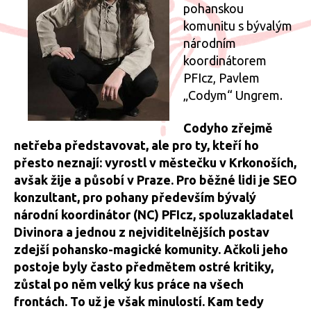
pohanskou
komunitu s bývalým
národním
koordinátorem
PFIcz, Pavlem
„Codym“ Ungrem.
Codyho zřejmě
netřeba představovat, ale pro ty, kteří ho
přesto neznají: vyrostl v městečku v Krkonoších,
avšak žije a působí v Praze. Pro běžné lidi je SEO
konzultant, pro pohany především bývalý
národní koordinátor (NC) PFIcz, spoluzakladatel
Divinora a jednou z nejviditelnějších postav
zdejší pohansko-magické komunity. Ačkoli jeho
postoje byly často předmětem ostré kritiky,
zůstal po něm velký kus práce na všech
frontách. To už je však minulostí. Kam tedy