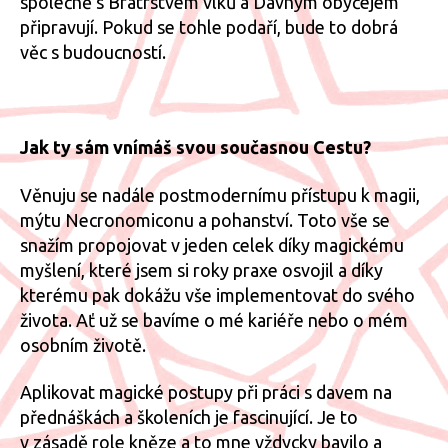
společně s Bratrstvem vlků a Dávným obyčejem
připravují. Pokud se tohle podaří, bude to dobrá
věc s budoucností.
Jak ty sám vnímáš svou současnou Cestu?
Věnuju se nadále postmodernímu přístupu k magii,
mýtu Necronomiconu a pohanství. Toto vše se
snažím propojovat v jeden celek díky magickému
myšlení, které jsem si roky praxe osvojil a díky
kterému pak dokážu vše implementovat do svého
života. Ať už se bavíme o mé kariéře nebo o mém
osobním životě.
Aplikovat magické postupy při práci s davem na
přednáškách a školeních je fascinující. Je to
v zásadě role kněze a to mne vždycky bavilo a