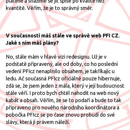
platíme a snažíme se jít spíše po kvalitě než
kvantitě. Věřím, že je to správný směr.
V současnosti máš stále ve správě web PFI CZ.
Jaké s ním máš plány?
No, stále mám v hlavě vizi redesignu. Už je v
podstatě připravený, ale od doby, co ho poslední
vedení PFIcz nenaplnilo obsahem, je takříkajíc u
ledu. Ač současná PFIcz oficiálně pouze hibernuje,
zdá se, že jsem jeden z mála, který v její budoucnost
stále věří. I proto bych chtěl nahodit na web nový
kabát a obsah. Věřím, že se to podaří a bude to tak
připraveno pro nového národního koordinátora a
pobočka PFIcz se po čase znovu probudí do své
slávy, která jí právem náleží.