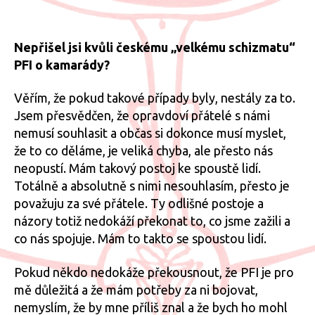
Nepřišel jsi kvůli českému „velkému schizmatu“
PFI o kamarády?
Věřím, že pokud takové případy byly, nestály za to.
Jsem přesvědčen, že opravdoví přátelé s námi
nemusí souhlasit a občas si dokonce musí myslet,
že to co děláme, je veliká chyba, ale přesto nás
neopustí. Mám takový postoj ke spoustě lidí.
Totálně a absolutně s nimi nesouhlasím, přesto je
považuju za své přátele. Ty odlišné postoje a
názory totiž nedokáží překonat to, co jsme zažili a
co nás spojuje. Mám to takto se spoustou lidí.
Pokud někdo nedokáže překousnout, že PFI je pro
mě důležitá a že mám potřeby za ni bojovat,
nemyslím, že by mne příliš znal a že bych ho mohl