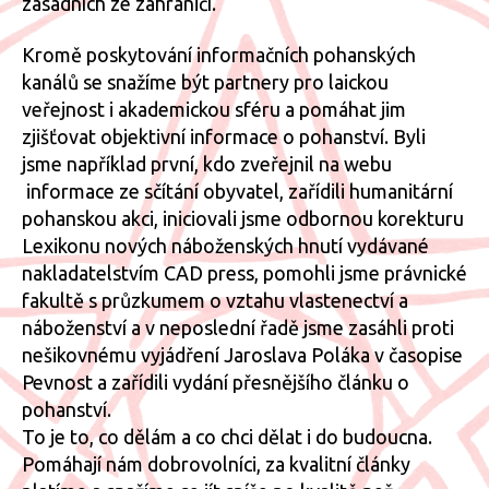
zásadních ze zahraničí.
Kromě poskytování informačních pohanských
kanálů se snažíme být partnery pro laickou
veřejnost i akademickou sféru a pomáhat jim
zjišťovat objektivní informace o pohanství. Byli
jsme například první, kdo zveřejnil na webu
informace ze sčítání obyvatel, zařídili humanitární
pohanskou akci, iniciovali jsme odbornou korekturu
Lexikonu nových náboženských hnutí vydávané
nakladatelstvím CAD press, pomohli jsme právnické
fakultě s průzkumem o vztahu vlastenectví a
náboženství a v neposlední řadě jsme zasáhli proti
nešikovnému vyjádření Jaroslava Poláka v časopise
Pevnost a zařídili vydání přesnějšího článku o
pohanství.
To je to, co dělám a co chci dělat i do budoucna.
Pomáhají nám dobrovolníci, za kvalitní články