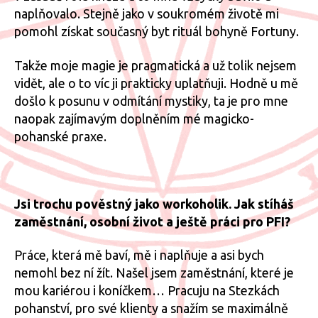
naplňovalo. Stejně jako v soukromém životě mi
pomohl získat současný byt rituál bohyně Fortuny.
Takže moje magie je pragmatická a už tolik nejsem
vidět, ale o to víc ji prakticky uplatňuji. Hodně u mě
došlo k posunu v odmítání mystiky, ta je pro mne
naopak zajímavým doplněním mé magicko-
pohanské praxe.
Jsi trochu pověstný jako workoholik. Jak stíháš
zaměstnání, osobní život a ještě práci pro PFI?
Práce, která mě baví, mě i naplňuje a asi bych
nemohl bez ní žít. Našel jsem zaměstnání, které je
mou kariérou i koníčkem… Pracuju na Stezkách
pohanství, pro své klienty a snažím se maximálně