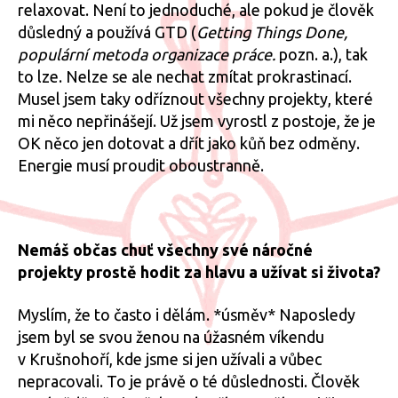
relaxovat. Není to jednoduché, ale pokud je člověk
důsledný a používá GTD (
Getting Things Done,
populární metoda organizace práce.
pozn. a.), tak
to lze. Nelze se ale nechat zmítat prokrastinací.
Musel jsem taky odříznout všechny projekty, které
mi něco nepřinášejí. Už jsem vyrostl z postoje, že je
OK něco jen dotovat a dřít jako kůň bez odměny.
Energie musí proudit oboustranně.
Nemáš občas chuť všechny své náročné
projekty prostě hodit za hlavu a užívat si života?
Myslím, že to často i dělám. *úsměv* Naposledy
jsem byl se svou ženou na úžasném víkendu
v Krušnohoří, kde jsme si jen užívali a vůbec
nepracovali. To je právě o té důslednosti. Člověk