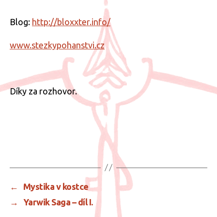
Blog:
http://bloxxter.info/
www.stezkypohanstvi.cz
Díky za rozhovor.
←
Mystika v kostce
→
Yarwik Saga – díl I.