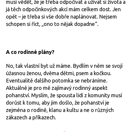
musí vědět, že je třeba odpočívat a užívat si života a
já těch odpočinkových akcí mám celkem dost. Jen
opět – je třeba si vše dobře naplánovat. Nejsem
schopen si říct, „ono to nějak dopadne“.
A co rodinné plány?
No, tak vlastní byt už máme. Bydlím v něm se svojí
úžasnou ženou, dvěma dětmi, psem a kočkou.
Eventualitě dalšího potomka se nebráníme.
Aktuálně je pro mě zajímavý rodinný aspekt
pohanství. Myslím, že spousta lidí z komunity musí
dorůst k tomu, aby jim došlo, že pohanství je
zejména o rodině, klanu a kultu a ne o různých
zákazech a příkazech.