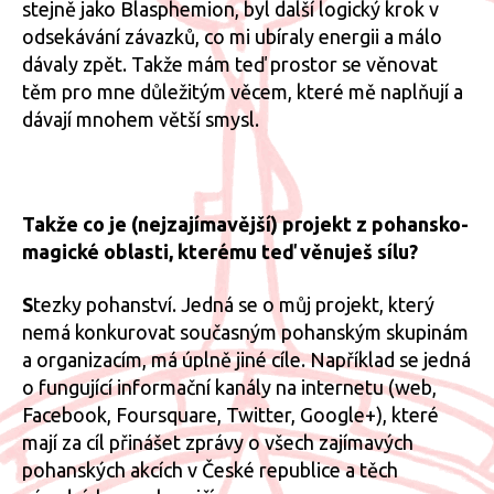
stejně jako Blasphemion, byl další logický krok v
odsekávání závazků, co mi ubíraly energii a málo
dávaly zpět. Takže mám teď prostor se věnovat
těm pro mne důležitým věcem, které mě naplňují a
dávají mnohem větší smysl.
Takže co je (nejzajímavější) projekt z pohansko-
magické oblasti, kterému teď věnuješ sílu?
S
tezky pohanství. Jedná se o můj projekt, který
nemá konkurovat současným pohanským skupinám
a organizacím, má úplně jiné cíle. Například se jedná
o fungující informační kanály na internetu (web,
Facebook, Foursquare, Twitter, Google+), které
mají za cíl přinášet zprávy o všech zajímavých
pohanských akcích v České republice a těch