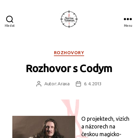
Hledat
Menu
Spiritus
divinorum
Rubriky
ROZHOVORY
Rozhovor s Codym
Autor:
Araxa
6. 4. 2013
Autor
Datum
příspěvku
příspěvku
O projektech, vizích
a názorech na
českou magicko-