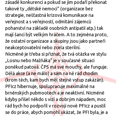
zásadě konkurenci a pokud se jim podaří překonat
takové ty „dětské nemoci“ (organizace bez
strategie, nešťastná krizová komunikace na
veřejnost a s veřejností, odmítání zájemců
pohanství na základě osobních antipatií atp.) tak
mají šanci být velkým hráčem. A to zejména proto,
že ostatní organizace a skupiny jsou jako partneři
neakceptovatelní nebo zcela sterilní.
Nicméně je třeba si přiznat, že tvá otázka ve stylu
„Losnu nebo Mažňáka“ je v současné situaci
poněkud patová. ČPS má své mouchy, ale funguje.
Dělá akce (a ne málo) a sám na ně rád chodím
(krom těch, kam bych měl stejně vstup zakázán).
PFIcz hibernuje, spolupracuje maximálně na
brněnských pubmootech a je neaktivní. Nicméně
kdyby přišel někdo s vizí a dobrým nápadem, moc
rád bych ho podpořil v rozvoji nové PFIcz a pustil
se do práce, abych pomohl ukázat, že PFI byla, je a