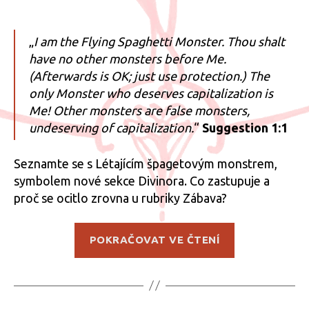
příspěvku
příspěvku
„
I am the Flying Spaghetti Monster. Thou shalt
have no other monsters before Me.
(Afterwards is OK; just use protection.) The
only Monster who deserves capitalization is
Me! Other monsters are false monsters,
undeserving of capitalization.
“
Suggestion 1:1
Seznamte se s Létajícím špagetovým monstrem,
symbolem nové sekce Divinora. Co zastupuje a
proč se ocitlo zrovna u rubriky Zábava?
„Církev
POKRAČOVAT VE ČTENÍ
Létajícího
špagetového
monstra“