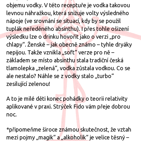
objemu vodky. V této receptuře je vodka takovou
levnou náhražkou, která snižuje volty výsledného
nápoje (ve srovnání se situací, kdy by se použil
tuplák neředěného absinthu). I přes tohle ošizení
výsledku lze o drinku hovořit jako o verzi „pro
chlapy“. Ženské – jak obecně známo – tyhle dryáky
nepijou. Takže vznikla „soft“ verze pro ně –
základem se místo absinthu stala tradiční česká
tlamolepka „zelená“, vodka zůstala vodkou. Co se
ale nestalo? Náhle se z vodky stalo „turbo“
zesilující zelenou!
A to je milé děti konec pohádky o teorii relativity
aplikované v praxi. Strýček Fido vám přeje dobrou
noc.
*připomeňme široce známou skutečnost, že vztah
mezi pojmy „magik“ a „alkoholik“ je velice těsný –