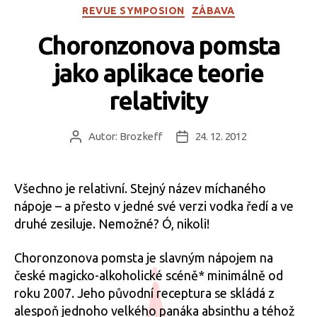
Rubriky
REVUE SYMPOSION
ZÁBAVA
Choronzonova pomsta
jako aplikace teorie
relativity
Autor:
Brozkeff
24. 12. 2012
Autor
Datum
příspěvku
příspěvku
Všechno je relativní. Stejný název míchaného
nápoje – a přesto v jedné své verzi vodka ředí a ve
druhé zesiluje. Nemožné? Ó, nikoli!
Choronzonova pomsta je slavným nápojem na
české magicko-alkoholické scéně* minimálně od
roku 2007. Jeho původní receptura se skládá z
alespoň jednoho velkého panáka absinthu a téhož