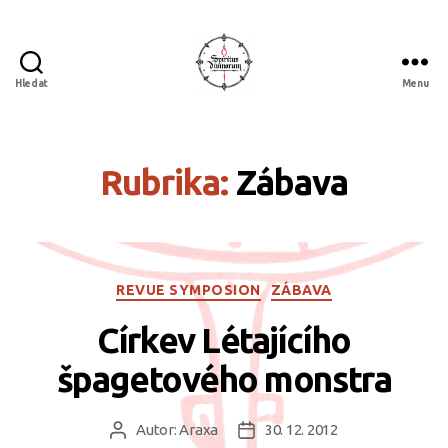
Hledat
Menu
Spiritus
divinorum
Rubrika:
Zábava
Rubriky
REVUE SYMPOSION
ZÁBAVA
Církev Létajícího
špagetového monstra
Autor:
Araxa
30. 12. 2012
Autor
Datum