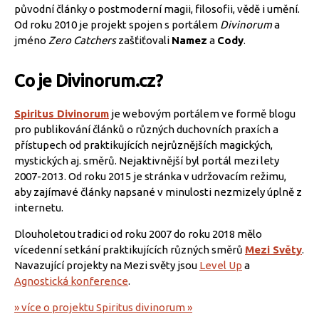
původní články o postmoderní magii, filosofii, vědě i umění.
Od roku 2010 je projekt spojen s portálem
Divinorum
a
jméno
Zero Catchers
zašťiťovali
Namez
a
Cody
.
Co je Divinorum.cz?
Spiritus Divinorum
je webovým portálem ve formě blogu
pro publikování článků o různých duchovních praxích a
přístupech od praktikujících nejrůznějších magických,
mystických aj. směrů. Nejaktivnější byl portál mezi lety
2007-2013. Od roku 2015 je stránka v udržovacím režimu,
aby zajímavé články napsané v minulosti nezmizely úplně z
internetu.
Dlouholetou tradici od roku 2007 do roku 2018 mělo
vícedenní setkání praktikujících různých směrů
Mezi Světy
.
Navazující projekty na Mezi světy jsou
Level Up
a
Agnostická konference
.
» více o projektu Spiritus divinorum »