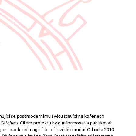
a
nující se postmodernímu světu stavící na kořenech
 Catchers
. Cílem projektu bylo informovat a publikovat
postmoderní magii, filosofii, vědě i umění. Od roku 2010