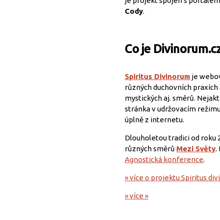
je projekt spojen s portále
Cody
.
Co je Divinorum.c
Spiritus Divinorum
je webov
různých duchovních praxích a
mystických aj. směrů. Nejakti
stránka v udržovacím režimu
úplně z internetu.
Dlouholetou tradici od roku 
různých směrů
Mezi Světy
.
Agnostická konference
.
» více o projektu Spiritus di
» více »