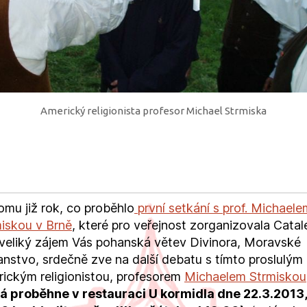
Americký religionista profesor Michael Strmiska
omu již rok, co proběhlo
první setkání s prof. Michaele
iskou v Brně
, které pro veřejnost zorganizovala Catale
veliký zájem Vás pohanská větev Divinora, Moravské
nstvo, srdečně zve na další debatu s tímto proslulým
ickým religionistou, profesorem
Michaelem Strmiskou
rá proběhne v restauraci U kormidla dne 22.3.2013,