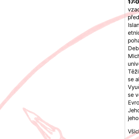
17:
vzad
před
Isla
etni
poha
Deba
Mich
uni
Těži
se a
Vyuč
se v
Evro
Jeh
jeho
Všic