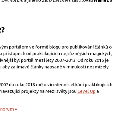
m
Divinorum
a jméno
Zero Catchers
zašťiťovali
Namez
a
z?
ým portálem ve formě blogu pro publikování článků o
 přístupech od praktikujících nejrůznějších magických,
vnější byl portál mezi lety 2007-2013. Od roku 2015 je
, aby zajímavé články napsané v minulosti nezmizely
2007 do roku 2018 mělo vícedenní setkání praktikujících
 Navazující projekty na Mezi světy jsou
Level Up
a
vinorum »