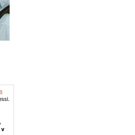
m
ssi.
,
 v