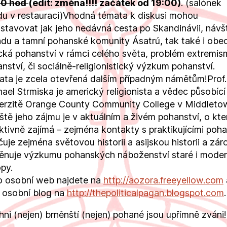
00 hod
(edit: změna!!!! začátek od 19:00)
. (salónek
u v restauraci)Vhodná témata k diskusi mohou
stavovat jak jeho nedávná cesta po Skandinávii, návš
ndu a tamní pohanské komunity Ásatrú, tak také i obe
cká pohanství v rámci celého světa, problém extremis
nství, či sociálně-religionistický výzkum pohanství.
ta je zcela otevřená dalším případným námětům!Prof.
ael Strmiska je americký religionista a vědec působící
verzitě Orange County Community College v Middleto
ště jeho zájmu je v aktuálním a živém pohanství, o kte
ktivně zajímá – zejména kontakty s praktikujícími poha
uje zejména světovou historii a asijskou historii a zá
ěnuje výzkumu pohanských náboženství staré i moder
py.
o osobní web najdete na
http://
aozora.freeyellow.com
 osobní blog na
http://
thepoliticalpagan.blogspot.
com
.
hni (nejen) brněnští (nejen) pohané jsou upřímně zváni!