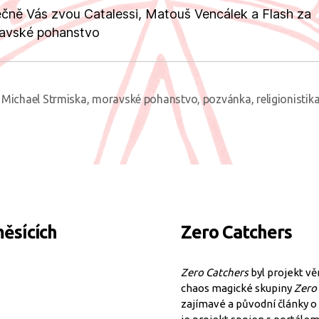
čně Vás zvou Catalessi, Matouš Vencálek a Flash za
avské pohanstvo
Michael Strmiska
,
moravské pohanstvo
,
pozvánka
,
religionistik
ky
měsících
Zero Catchers
Zero Catchers
byl projekt vě
chaos magické skupiny
Zero
zajímavé a původní články o 