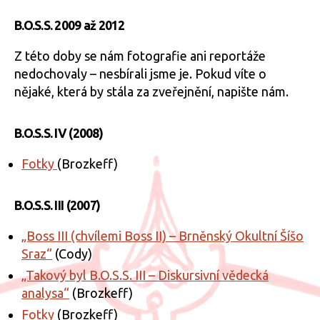
B.O.S.S. 2009 až 2012
Z této doby se nám fotografie ani reportáže
nedochovaly – nesbírali jsme je. Pokud víte o
nějaké, která by stála za zveřejnění, napište nám.
B.O.S.S. IV (2008)
Fotky
(Brozkeff)
B.O.S.S. III (2007)
„Boss III (chvílemi Boss II) – Brněnský Okultní Šíšo
Sraz“
(Cody)
„Takový byl B.O.S.S. III – Diskursivní vědecká
analysa“
(Brozkeff)
Fotky
(Brozkeff)