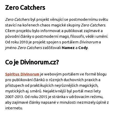
Zero Catchers
Zero Catchers
byl projekt věnující se postmodernímu světu
stavící na kořenech chaos magické skupiny
Zero Catchers
.
Cílem projektu bylo informovat a publikovat zajímavé a
původní články o postmoderní magii, filosofii, vědě i umění.
Od roku 2010 je projekt spojen s portálem
Divinorum
a
jméno
Zero Catchers
zašťiťovali
Namez
a
Cody
.
Co je Divinorum.cz?
Spiritus Divinorum
je webovým portálem ve formě blogu
pro publikování článků o různých duchovních praxích a
přístupech od praktikujících nejrůznějších magických,
mystických aj. směrů. Nejaktivnější byl portál mezi lety
2007-2013. Od roku 2015 je stránka v udržovacím režimu,
aby zajímavé články napsané v minulosti nezmizely úplně z
internetu.