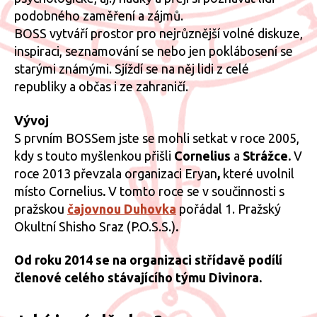
podobného zaměření a zájmů.
BOSS vytváří prostor pro nejrůznější volné diskuze,
inspiraci, seznamování se nebo jen poklábosení se
starými známými. Sjíždí se na něj lidi z celé
republiky a občas i ze zahraničí.
Vývoj
S prvním BOSSem jste se mohli setkat v roce 2005,
kdy s touto myšlenkou přišli
Cornelius
a
Strážce.
V
roce 2013 převzala organizaci Eryan
,
které uvolnil
místo Cornelius
.
V tomto roce se v součinnosti s
pražskou
čajovnou Duhovka
pořádal 1. Pražský
Okultní Shisho Sraz (P.O.S.S.)
.
Od roku 2014 se na organizaci střídavě podílí
členové celého stávajícího týmu Divinora.