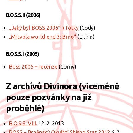
B.O.S.S. II (2006)
„Jaký byl BOSS 2006“ + fotky
(Cody)
„Mrtvola world-end 3: Brno“
(Lithin)
B.O.S.S. I (2005)
Boss 2005 – recenze
(Corny)
Z archívů Divinora (víceméně
pouze pozvánky na již
proběhlé)
B.O.S.S. VIII.
12. 2. 2013
BOSS – Brněnský Okultní Shisho Sraz 2012
6. 2.