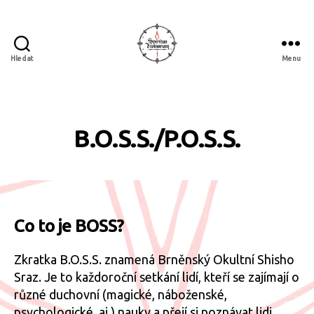
Hledat
Menu
Spiritus
divinorum
Rubriky
B.O.S.S./P.O.S.S.
Co to je BOSS?
Zkratka B.O.S.S. znamená Brněnský Okultní Shisho
Sraz. Je to každoroční setkání lidí, kteří se zajímají o
různé duchovní (magické, náboženské,
psychologické, aj.) nauky a přejí si poznávat lidi