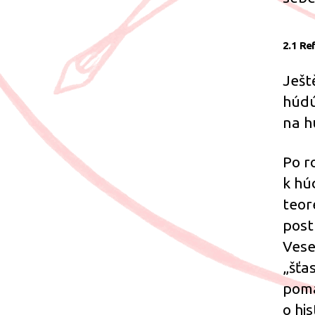
2.1 Re
Ješt
húdú
na h
Po r
k hú
teor
post
Vese
„šťa
pomá
o hi