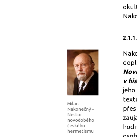
okul
Nako
2.1.
Nako
dopl
Novo
v his
jeho
text
Milan
přes
Nakonečný –
Nestor
zauj
novodobého
českého
hodn
hermetismu
osob