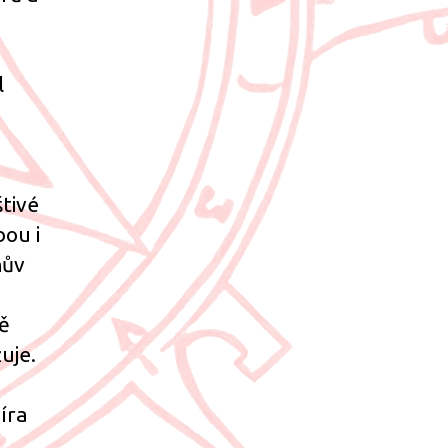
l
štivé
bou i
hův
ě
žuje.
íra