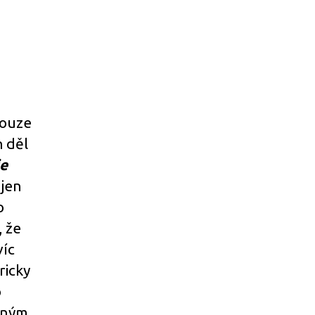
pouze
 děl
e
 jen
o
, že
víc
ricky
o
ilným