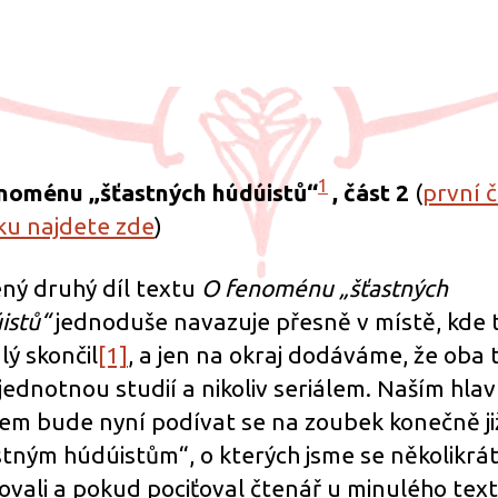
textu
s
názvem
O
fenoménu
„šťastných
húdúistů“,
1
noménu „šťastných húdúistů“
, část 2
(
první 
část
ku najdete zde
)
2
ený druhý díl textu
O fenoménu „šťastných
istů“
jednoduše navazuje přesně v místě, kde 
lý skončil
[1]
, a jen na okraj dodáváme, že oba 
 jednotnou studií a nikoliv seriálem. Naším hla
em bude nyní podívat se na zoubek konečně ji
stným húdúistům“, o kterých jsme se několikrá
ovali a pokud pociťoval čtenář u minulého tex