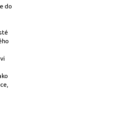
me do
sté
ého
vi
ako
ce,