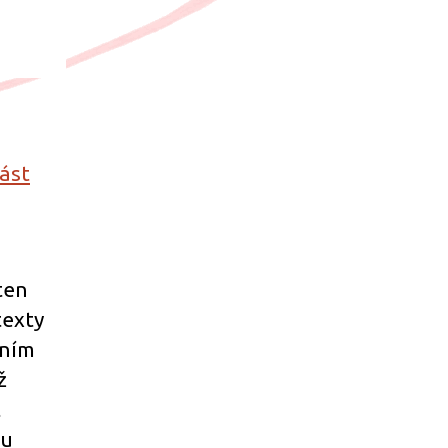
část
ten
texty
vním
ž
t
tu