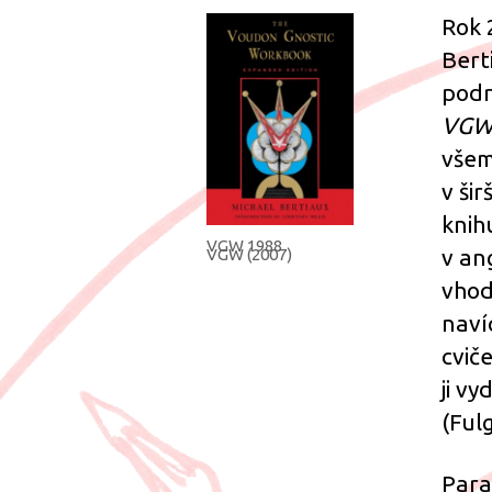
Rok 
Bert
podr
VGW
všem
v ši
knih
VGW 1988
v an
VGW (2007)
vhod
naví
cvič
ji v
(Ful
Para