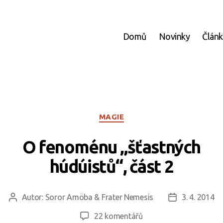
Domů
Novinky
Člán
Rubriky
MAGIE
O fenoménu „šťastných
húdúistů“, část 2
Autor:
Soror Amöba & Frater Nemesis
3. 4. 2014
Autor
Datum
příspěvku
příspěvku
u
22 komentářů