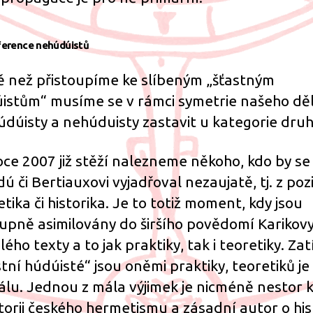
ference nehúdúistů
ě než přistoupíme ke slíbeným „šťastným
istům“ musíme se v rámci symetrie našeho dě
údúisty a nehúduisty zastavit u kategorie druh
oce 2007 již stěží nalezneme někoho, kdo by se
dú či Bertiauxovi vyjadřoval nezaujatě, tj. z poz
etika či historika. Je to totiž moment, kdy jsou
upně asimilovány do širšího povědomí Karikovy
lého texty a to jak praktiky, tak i teoretiky. Za
stní húdúisté“ jsou oněmi praktiky, teoretiků je
lu. Jednou z mála výjimek je nicméně nestor k
storii českého hermetismu a zásadní autor o hist