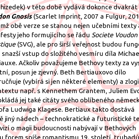
hizedek) v této době vydává dokonce dvakrát
on Gnosis
(Scarlet Imprint, 2007 a Fulgur, 201
emž obě verze se stanou nejen učebními texty 
festy jeho formujícího se řádu
Societe Voudon
tique
(SVG), ale pro širší veřejnost budou fun
ko snazší vstup do složitého vesmíru díla Michae
iauxe. Ačkoliv považujeme Bethovy texty za vy
itní, posun je zjevný. Beth Bertiauxovo dílo
ručňuje (vybírá si jen některé elementy) a zlogi
ntextu např. s Kennethem Grantem, Juliem Ev
okládá jej také citáty svého oblíbeného němec
sofa Ludwiga Klagese. Bertiaux takto dostává
ě jiný nádech – technokratické a futuristické t
 vizí o magii budoucnosti nabývají v Bethových
u forem spíše romantismu 19. století, trubadú