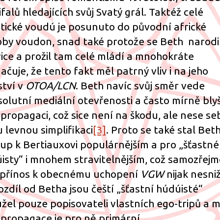
falů hledajících svůj Svatý grál. Taktéž celé
tické voudú je posunuto do původní africké
by voudon, snad také protože se Beth narodi
rice a prožil tam celé mládí a mnohokráte
ačuje, že tento fakt měl patrný vliv i na jeho
ství v
OTOA/LCN
. Beth navíc svůj směr vede
solutní mediální otevřenosti a často mírně bly
propagaci, což sice není na škodu, ale nese se
u levnou simplifikaci
[3]
. Proto se také stal Bet
tup k Bertiauxovi populárnějším a pro „šťastné
isty“ i mnohem stravitelnějším, což samozřejm
 přínos k obecnému uchopení
VGW
nijak nesni
ozdíl od Betha jsou čeští „šťastní húdúisté“
žel pouze popisovateli vlastních ego-tripů a m
propagace je pro ně primární.