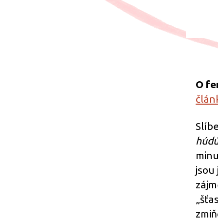
O fe
člán
Slíb
húdú
minu
jsou
zájm
„šťa
zmiň