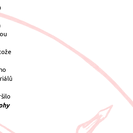
a
n
nou
tože
ího
riálů
šilo
phy