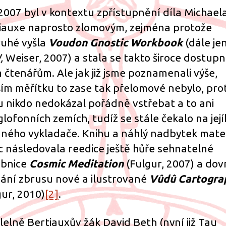
2007 byl v kontextu zpřístupnění díla Michael
iauxe naprosto zlomovým, zejména protože
uhé vyšla
Voudon Gnostic Workbook
(dále je
,
Weiser, 2007)
a stala se takto široce dostup
 čtenářům. Ale jak již jsme poznamenali výše,
rším měřítku to zase tak přelomové nebylo, pro
u nikdo nedokázal pořádně vstřebat a to ani
glofonních zemích, tudíž se stále čekalo na jej
ného vykladače. Knihu a náhlý nadbytek mate
c následovala reedice ještě hůře sehnatelné
ebnice
Cosmic Meditation
(Fulgur, 2007) a dovr
ydání zbrusu nové a ilustrované
Vûdû Cartogra
gur, 2010)
[2]
.
lelně Bertiauxův žák David Beth (nyní již Tau