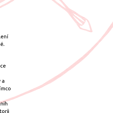
lení
é.
ice
 a
tímco
nih
orii