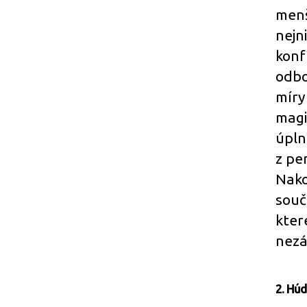
menš
nejn
konf
odbo
míry
magi
úpln
z pe
Nako
souč
kter
nezá
2. Hú