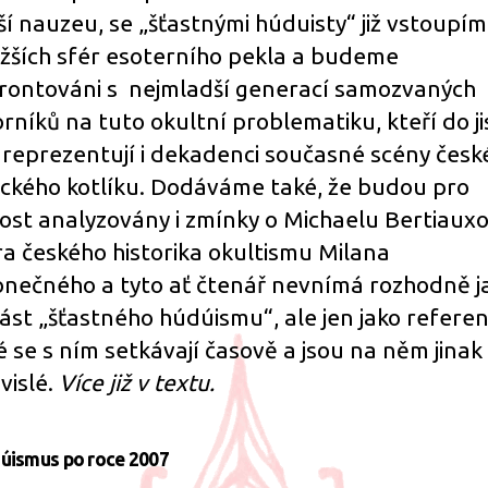
í nauzeu, se „šťastnými húduisty“ již vstoupí
ižších sfér esoterního pekla a budeme
rontováni s nejmladší generací samozvaných
rníků na tuto okultní problematiku, kteří do ji
 reprezentují i dekadenci současné scény česk
ckého kotlíku. Dodáváme také, že budou pro
ost analyzovány i zmínky o Michaelu Bertiauxo
ra českého historika okultismu Milana
nečného a tyto ať čtenář nevnímá rozhodně j
ást „šťastného húdúismu“, ale jen jako referen
é se s ním setkávají časově a jsou na něm jinak
vislé.
Více již v textu.
dúismus po roce 2007