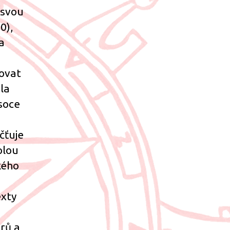
 svou
0),
a
govat
la
soce
čťuje
olou
kého
exty
rů a