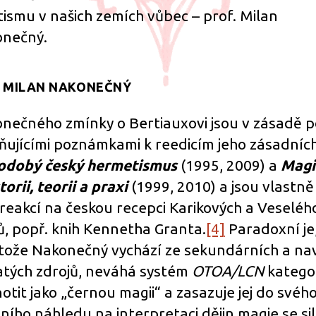
tismu v našich zemích vůbec – prof. Milan
nečný.
1. MILAN NAKONEČNÝ
nečného zmínky o Bertiauxovi jsou v zásadě 
ňujícími poznámkami k reedicím jeho zásadních
dobý český hermetismus
(1995, 2009)
a
Magi
torii, teorii a praxi
(1999, 2010) a jsou vlastně
 reakcí na českou recepci Karikových a Veseléh
ů, popř. knih Kennetha Granta.
[4]
Paradoxní je
tože Nakonečný vychází ze sekundárních a na
atých zdrojů, neváhá systém
OTOA/LCN
katego
otit jako „černou magii“ a zasazuje jej do svéh
ního náhledu na interpretaci dějin magie se s