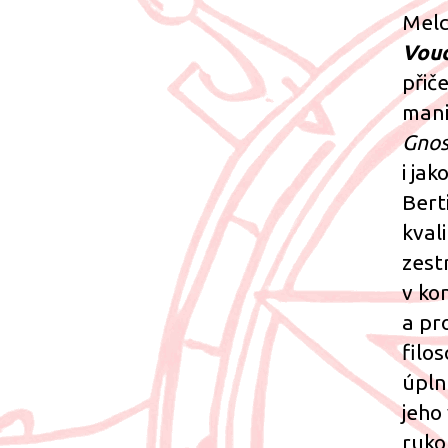
Melc
Voud
přič
mani
Gnos
i ja
Bert
kval
zest
v ko
a pr
filo
úpln
jeho
ruko