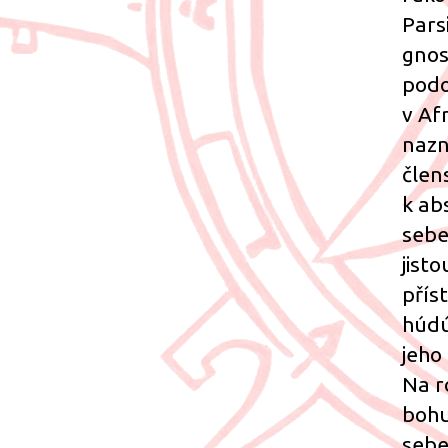
Parsi
gnos
podo
v Af
nazn
člen
k ab
sebe
jisto
přís
húdú
jeho
Na r
bohu
sebe