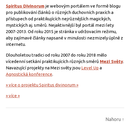
Spiritus Divinorum
je webovým portálem ve formě blogu
pro publikování článků o různých duchovních praxích a
přístupech od praktikujících nejrůznějších magických,
mystických aj. směrů. Nejaktivnější byl portál mezi lety
2007-2013. Od roku 2015 je stránka v udržovacím režimu,
aby zajímavé články napsané v minulosti nezmizely úplně z
internetu.
Dlouholetou tradici od roku 2007 do roku 2018 mělo
vícedenní setkání praktikujících různých směrů
Mezi Světy
.
Navazující projekty na Mezi světy jsou
Level Up
a
Agnostická konference
.
» více o projektu Spiritus divinorum »
» více »
Nahoru
↑