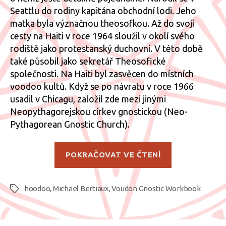
Seattlu do rodiny kapitána obchodní lodi. Jeho
matka byla význačnou theosofkou. Až do svojí
cesty na Haiti v roce 1964 sloužil v okolí svého
rodiště jako protestanský duchovní. V této době
také působil jako sekretář Theosofické
společnosti. Na Haiti byl zasvěcen do místních
voodoo kultů. Když se po návratu v roce 1966
usadil v Chicagu, založil zde mezi jinými
Neopythagorejskou církev gnostickou (Neo-
Pythagorean Gnostic Church).
„Michael
POKRAČOVAT VE ČTENÍ
Bertiaux
a
hoodoo
,
Michael Bertiaux
,
Voudon Gnostic Workbook
Gnostic
Štítky
Voudon“