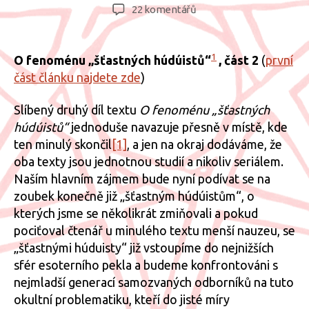
příspěvku
příspěvku
u
22 komentářů
textu
s
názvem
1
O fenoménu „šťastných húdúistů“
, část 2
(
první
O
část článku najdete zde
)
fenoménu
„šťastných
Slíbený druhý díl textu
O fenoménu „šťastných
húdúistů“,
húdúistů“
jednoduše navazuje přesně v místě, kde
část
ten minulý skončil
[1]
, a jen na okraj dodáváme, že
2
oba texty jsou jednotnou studií a nikoliv seriálem.
Naším hlavním zájmem bude nyní podívat se na
zoubek konečně již „šťastným húdúistům“, o
kterých jsme se několikrát zmiňovali a pokud
pociťoval čtenář u minulého textu menší nauzeu, se
„šťastnými húduisty“ již vstoupíme do nejnižších
sfér esoterního pekla a budeme konfrontováni s
nejmladší generací samozvaných odborníků na tuto
okultní problematiku, kteří do jisté míry