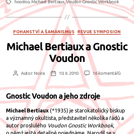
hoodoo
,
Michael Bertiaux
,
Voudon Gnostic Workbook
húdúistů““
Štítky
Rubriky
POHANSTVÍ A ŠAMANISMUS
REVUE SYMPOSION
Michael Bertiaux a Gnostic
Voudon
u
Autor:
Noira
10. 6. 2010
16 komentářů
Autor
Datum
textu
příspěvku
příspěvku
s
názv
Gnostic Voudon a jeho zdroje
Michae
Bertia
Michael Bertiaux
(*1935) je starokatolický biskup
a
a významný okultista, představitel několika řádů a
Gnosti
autor proslulého
Voudon Gnostic Workbook
,
Voudo
o němž ještě detailně pojednáme. Narodil se v