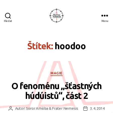
Hledat
Menu
Spiritus
divinorum
Štítek:
hoodoo
Rubriky
MAGIE
O fenoménu „šťastných
húdúistů“, část 2
Autor:
Soror Amöba & Frater Nemesis
3. 4. 2014
Autor
Datum