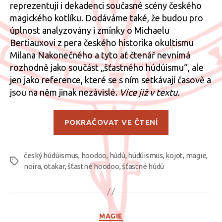
reprezentují i dekadenci současné scény českého
magického kotlíku. Dodáváme také, že budou pro
úplnost analyzovány i zmínky o Michaelu
Bertiauxovi z pera českého historika okultismu
Milana Nakonečného a tyto ať čtenář nevnímá
rozhodně jako součást „šťastného húdúismu“, ale
jen jako reference, které se s ním setkávají časově a
jsou na něm jinak nezávislé.
Více již v textu.
„O
POKRAČOVAT VE ČTENÍ
fenoménu
„šťastných
český húdúismus
,
hoodoo
,
húdú
,
húdúismus
,
kojot
húdúistů“,
,
magie
,
Štítky
noira
,
otakar
,
šťastné hoodoo
,
šťastné húdú
část
2“
Rubriky
MAGIE