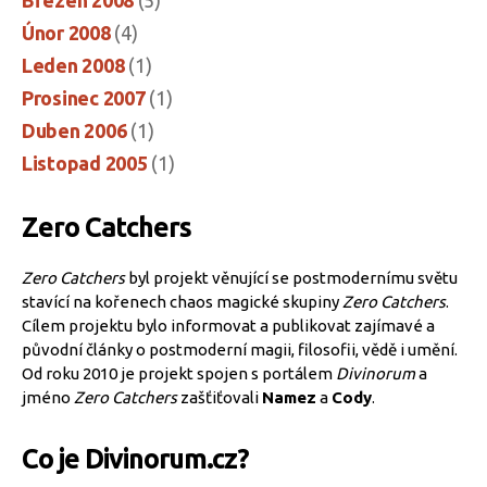
Únor 2008
(4)
Leden 2008
(1)
Prosinec 2007
(1)
Duben 2006
(1)
Listopad 2005
(1)
Zero Catchers
Zero Catchers
byl projekt věnující se postmodernímu světu
stavící na kořenech chaos magické skupiny
Zero Catchers
.
Cílem projektu bylo informovat a publikovat zajímavé a
původní články o postmoderní magii, filosofii, vědě i umění.
Od roku 2010 je projekt spojen s portálem
Divinorum
a
jméno
Zero Catchers
zašťiťovali
Namez
a
Cody
.
Co je Divinorum.cz?