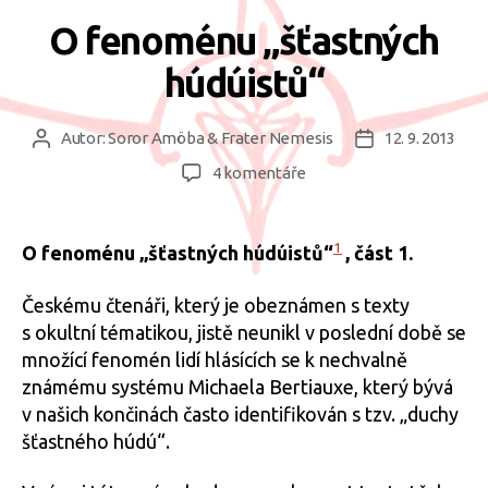
O fenoménu „šťastných
húdúistů“
Autor:
Soror Amöba & Frater Nemesis
12. 9. 2013
Autor
Datum
příspěvku
příspěvku
u
4 komentáře
textu
s
názvem
1
O fenoménu „šťastných húdúistů“
, část 1.
O
fenoménu
Českému čtenáři, který je obeznámen s texty
„šťastných
s okultní tématikou, jistě neunikl v poslední době se
húdúistů“
množící fenomén lidí hlásících se k nechvalně
známému systému Michaela Bertiauxe, který bývá
v našich končinách často identifikován s tzv. „duchy
šťastného húdú“.