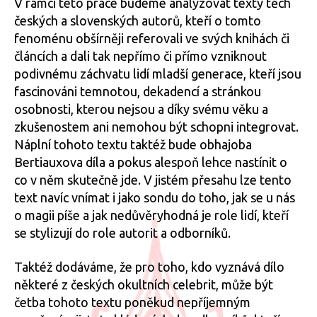
V rámci této práce budeme analyzovat texty těch
českých a slovenských autorů, kteří o tomto
fenoménu obšírněji referovali ve svých knihách či
článcích a dali tak nepřímo či přímo vzniknout
podivnému záchvatu lidí mladší generace, kteří jsou
fascinováni temnotou, dekadencí a stránkou
osobnosti, kterou nejsou a díky svému věku a
zkušenostem ani nemohou být schopni integrovat.
Náplní tohoto textu taktéž bude obhajoba
Bertiauxova díla a pokus alespoň lehce nastínit o
co v něm skutečně jde. V jistém přesahu lze tento
text navíc vnímat i jako sondu do toho, jak se u nás
o magii píše a jak nedůvěryhodná je role lidí, kteří
se stylizují do role autorit a odborníků.
Taktéž dodáváme, že pro toho, kdo vyznává dílo
některé z českých okultních celebrit, může být
četba tohoto textu poněkud nepříjemným