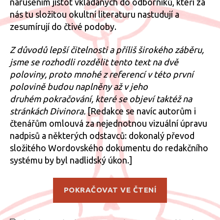
narušením jistot vkládaných do odborníků, kteří za
nás tu složitou okultní literaturu nastudují a
zesumírují do čtivé podoby.
Z důvodů lepší čitelnosti a příliš širokého záběru,
jsme se rozhodli rozdělit tento text na dvě
poloviny, proto mnohé z referencí v této první
polovině budou naplněny až v jeho
druhém pokračování, které se objeví taktéž na
stránkách Divinora.
[Redakce se navíc autorům i
čtenářům omlouvá za nejednotnou vizuální úpravu
nadpisů a některých odstavců: dokonalý převod
složitého Wordovského dokumentu do redakčního
systému by byl nadlidský úkon.]
„O
POKRAČOVAT VE ČTENÍ
fenoménu
„šťastných