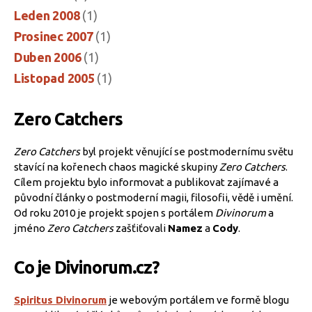
Leden 2008
(1)
Prosinec 2007
(1)
Duben 2006
(1)
Listopad 2005
(1)
Zero Catchers
Zero Catchers
byl projekt věnující se postmodernímu světu
stavící na kořenech chaos magické skupiny
Zero Catchers
.
Cílem projektu bylo informovat a publikovat zajímavé a
původní články o postmoderní magii, filosofii, vědě i umění.
Od roku 2010 je projekt spojen s portálem
Divinorum
a
jméno
Zero Catchers
zašťiťovali
Namez
a
Cody
.
Co je Divinorum.cz?
Spiritus Divinorum
je webovým portálem ve formě blogu