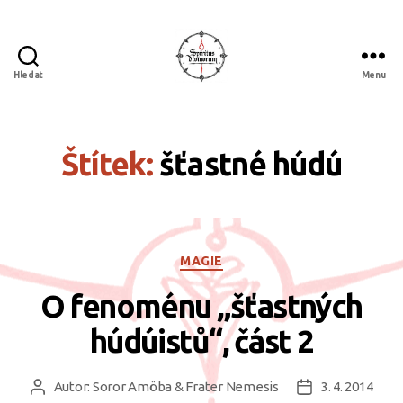
Hledat
Menu
Spiritus
divinorum
Štítek:
šťastné húdú
Rubriky
MAGIE
O fenoménu „šťastných
húdúistů“, část 2
Autor:
Soror Amöba & Frater Nemesis
3. 4. 2014
Autor
Datum