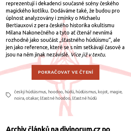
reprezentují i dekadenci současné scény českého
magického kotlíku. Dodáváme také, že budou pro
úplnost analyzovány i zmínky o Michaelu
Bertiauxovi z pera českého historika okultismu
Milana Nakonečného a tyto ať čtenář nevnímá
rozhodně jako součást „šťastného húdúismu“, ale
jen jako reference, které se s ním setkávají časově a
jsou na něm jinak nezávislé.
Více již v textu.
„O
POKRAČOVAT VE ČTENÍ
fenoménu
„šťastných
český húdúismus
,
hoodoo
,
húdú
,
húdúismus
,
kojot
húdúistů“,
,
magie
,
Štítky
noira
,
otakar
,
šťastné hoodoo
,
šťastné húdú
část
2“
Archiv článků na divinorum.cz po