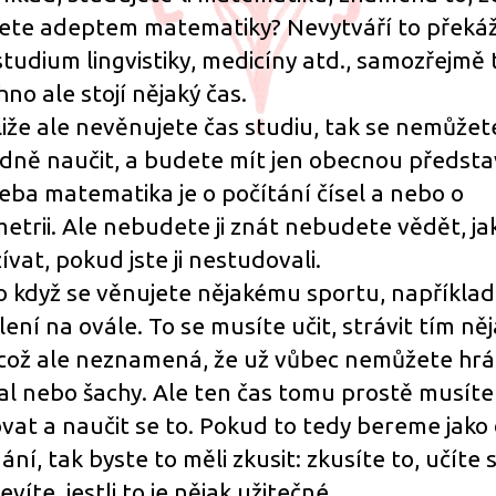
ete adeptem matematiky? Nevytváří to překá
studium lingvistiky, medicíny atd., samozřejmě 
hno ale stojí nějaký čas.
liže ale nevěnujete čas studiu, tak se nemůžet
dně naučit, a budete mít jen obecnou předsta
řeba matematika je o počítání čísel a nebo o
etrii. Ale nebudete ji znát nebudete vědět, jak 
ívat, pokud jste ji nestudovali.
 když se věnujete nějakému sportu, například
lení na ovále. To se musíte učit, strávit tím ně
 což ale neznamená, že už vůbec nemůžete hrá
al nebo šachy. Ale ten čas tomu prostě musíte
vat a naučit se to. Pokud to tedy bereme jako
ní, tak byste to měli zkusit: zkusíte to, učíte s
evíte, jestli to je nějak užitečné.