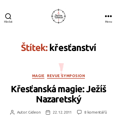
Hledat
Menu
Spiritus
divinorum
Štítek:
křesťanství
Rubriky
MAGIE
REVUE SYMPOSION
Křesťanská magie: Ježíš
Nazaretský
u
Autor:
Gideon
22. 12. 2011
8 komentářů
Autor
Datum