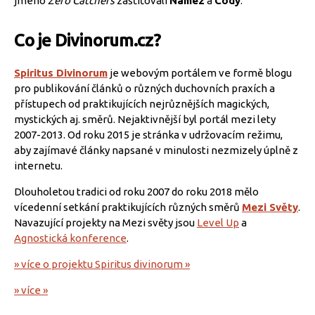
jméno
Zero Catchers
zašťiťovali
Namez
a
Cody
.
Co je Divinorum.cz?
Spiritus Divinorum
je webovým portálem ve formě blogu
pro publikování článků o různých duchovních praxích a
přístupech od praktikujících nejrůznějších magických,
mystických aj. směrů. Nejaktivnější byl portál mezi lety
2007-2013. Od roku 2015 je stránka v udržovacím režimu,
aby zajímavé články napsané v minulosti nezmizely úplně z
internetu.
Dlouholetou tradici od roku 2007 do roku 2018 mělo
vícedenní setkání praktikujících různých směrů
Mezi Světy
.
Navazující projekty na Mezi světy jsou
Level Up
a
Agnostická konference
.
» více o projektu Spiritus divinorum »
» více »