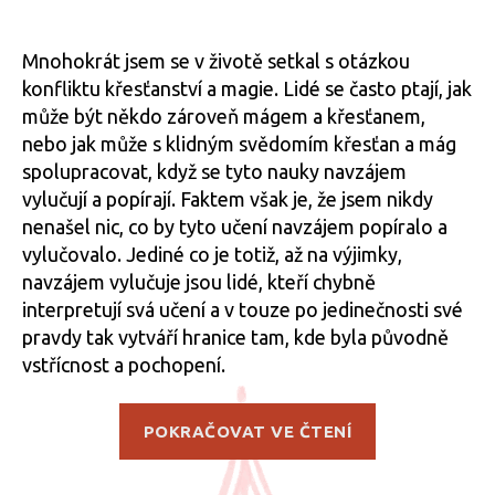
textu
příspěvku
příspěvku
s
názv
Mnohokrát jsem se v životě setkal s otázkou
Křesť
konfliktu křesťanství a magie. Lidé se často ptají, jak
magie
může být někdo zároveň mágem a křesťanem,
Ježíš
nebo jak může s klidným svědomím křesťan a mág
Nazar
spolupracovat, když se tyto nauky navzájem
vylučují a popírají. Faktem však je, že jsem nikdy
nenašel nic, co by tyto učení navzájem popíralo a
vylučovalo. Jediné co je totiž, až na výjimky,
navzájem vylučuje jsou lidé, kteří chybně
interpretují svá učení a v touze po jedinečnosti své
pravdy tak vytváří hranice tam, kde byla původně
vstřícnost a pochopení.
„Křesťanská
POKRAČOVAT VE ČTENÍ
magie:
Ježíš