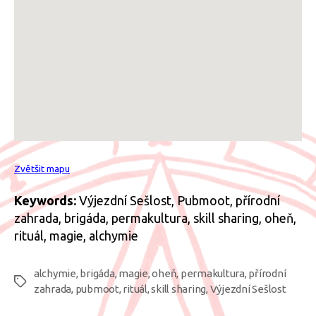
Zvětšit mapu
Keywords:
Výjezdní Sešlost, Pubmoot, přírodní
zahrada, brigáda, permakultura, skill sharing, oheň,
rituál, magie, alchymie
alchymie
,
brigáda
,
magie
,
oheň
,
permakultura
,
přírodní
Štítky
zahrada
,
pubmoot
,
rituál
,
skill sharing
,
Výjezdní Sešlost