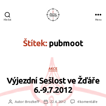
Hledat
Menu
Spiritus
divinorum
Štítek:
pubmoot
Rubriky
AKCE
Výjezdní Sešlost ve Žďáře
6.-9.7.2012
u
Autor:
Brozkeff
22. 6. 2012
4 komentáře
Autor
Datum