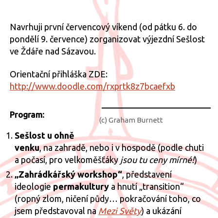
textu
příspěvku
příspěvku
s
názv
Navrhuji první červencový víkend (od pátku 6. do
Výjez
pondělí 9. července) zorganizovat výjezdní Sešlost
Sešlo
ve Ždáře nad Sázavou.
ve
Žďář
Orientační přihláška ZDE:
6.-9.
http://www.doodle.com/rxprtk8z7bcaefxb
Program:
(c) Graham Burnett
Sešlost u ohně
venku
, na zahradě, nebo i v hospodě (podle chuti
a počasí, pro velkoměšťáky
jsou tu ceny mírné!
)
„Zahrádkářský workshop“
, představení
ideologie
permakultury
a hnutí „transition“
(ropný zlom, ničení půdy… pokračování toho, co
jsem představoval na
Mezi Světy
) a ukázání