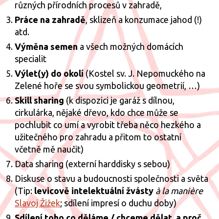
různých přírodních procesů v zahradě,
Práce na zahradě
, sklizeň a konzumace jahod (!)
atd.
Výměna semen
a všech možných domácích
specialit
Výlet(y) do okolí
(Kostel sv. J. Nepomuckého na
Zelené hoře se svou symbolickou geometrií, …)
Skill sharing
(k dispozici je garáž s dílnou,
cirkulárka, nějaké dřevo, kdo chce může se
pochlubit co umí a vyrobit třeba něco hezkého a
užitečného pro zahradu a přitom to ostatní
včetně mě naučit)
Data sharing (externí harddisky s sebou)
Diskuse o stavu a budoucnosti společnosti a světa
(Tip:
levicově intelektuální žvásty
à la manière
Slavoj Žižek
; sdílení impresí o duchu doby)
Sdílení toho co děláme / chceme dělat, a proč
,