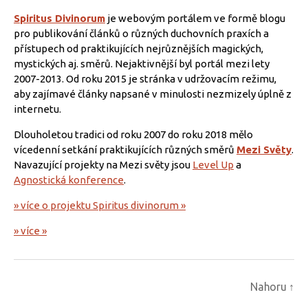
Spiritus Divinorum
je webovým portálem ve formě blogu
pro publikování článků o různých duchovních praxích a
přístupech od praktikujících nejrůznějších magických,
mystických aj. směrů. Nejaktivnější byl portál mezi lety
2007-2013. Od roku 2015 je stránka v udržovacím režimu,
aby zajímavé články napsané v minulosti nezmizely úplně z
internetu.
Dlouholetou tradici od roku 2007 do roku 2018 mělo
vícedenní setkání praktikujících různých směrů
Mezi Světy
.
Navazující projekty na Mezi světy jsou
Level Up
a
Agnostická konference
.
» více o projektu Spiritus divinorum »
» více »
Nahoru
↑