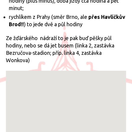
hodiny (plus mínus), doba jízdy cca hodina a pět
minut;
rychlíkem z Prahy (směr Brno, ale
přes Havlíčkův
Brod!!
) to jede dvě a půl hodiny
Ze žďárského nádraží to je pak buď pěšky půl
hodiny, nebo se dá jet busem (linka 2, zastávka
Bezručova-stadion; příp. linka 4, zastávka
Wonkova)