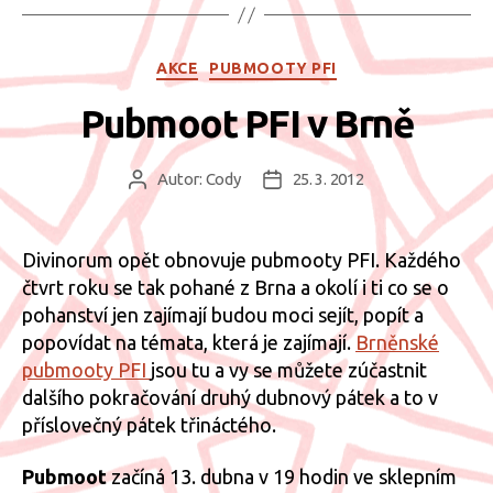
Rubriky
AKCE
PUBMOOTY PFI
Pubmoot PFI v Brně
Autor:
Cody
25. 3. 2012
Autor
Datum
příspěvku
příspěvku
Divinorum opět obnovuje pubmooty PFI. Každého
čtvrt roku se tak pohané z Brna a okolí i ti co se o
pohanství jen zajímají budou moci sejít, popít a
popovídat na témata, která je zajímají.
Brněnské
pubmooty PFI
jsou tu a vy se můžete zúčastnit
dalšího pokračování druhý dubnový pátek a to v
příslovečný pátek třináctého.
Pubmoot
začíná 13. dubna v 19 hodin ve sklepním