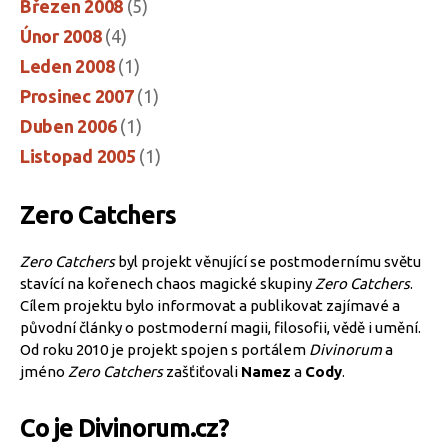
Březen 2008
(5)
Únor 2008
(4)
Leden 2008
(1)
Prosinec 2007
(1)
Duben 2006
(1)
Listopad 2005
(1)
Zero Catchers
Zero Catchers
byl projekt věnující se postmodernímu světu
stavící na kořenech chaos magické skupiny
Zero Catchers
.
Cílem projektu bylo informovat a publikovat zajímavé a
původní články o postmoderní magii, filosofii, vědě i umění.
Od roku 2010 je projekt spojen s portálem
Divinorum
a
jméno
Zero Catchers
zašťiťovali
Namez
a
Cody
.
Co je Divinorum.cz?