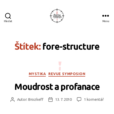
Hledat
Menu
Spiritus
divinorum
Štítek:
fore-structure
Rubriky
MYSTIKA
REVUE SYMPOSION
Moudrost a profanace
u
Autor:
Brozkeff
13. 7. 2010
1 komentář
Autor
Datum
textu
příspěvku
příspěvku
s