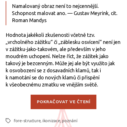
názv
Namalovaný obraz není to nejcennější.
Moudr
Schopnost malovat ano. — Gustav Meyrink, cit.
a
Roman Mandys
profa
Hodnota jakékoli zkušenosti včetně tzv.
„vrcholného zážitku“ či „záblesku osvícení“ není jen
v zážitku-jako-takovém, ale především v jeho
moudrém uchopení. Nelze říct, že zážitek jako
takový je bezcenným. Může jej ale být využito jak
k osvobození se z dosavadních klamů, tak i
k namotání se do nových klamů či přispění
k všeobecnému zmatku ve vnějším světě.
„Moudrost
POKRAČOVAT VE ČTENÍ
a
profanace“
fore-structure
,
ikonizace
,
poznání
Štítky