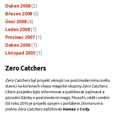
Duben 2008
(2)
Březen 2008
(5)
Únor 2008
(4)
Leden 2008
(1)
Prosinec 2007
(1)
Duben 2006
(1)
Listopad 2005
(1)
Zero Catchers
Zero Catchers
byl projekt věnující se postmodernímu světu
stavící na kořenech chaos magické skupiny
Zero Catchers
.
Cílem projektu bylo informovat a publikovat zajímavé a
původní články o postmoderní magii, filosofii, vědě i umění.
Od roku 2010 je projekt spojen s portálem
Divinorum
a
jméno
Zero Catchers
zašťiťovali
Namez
a
Cody
.