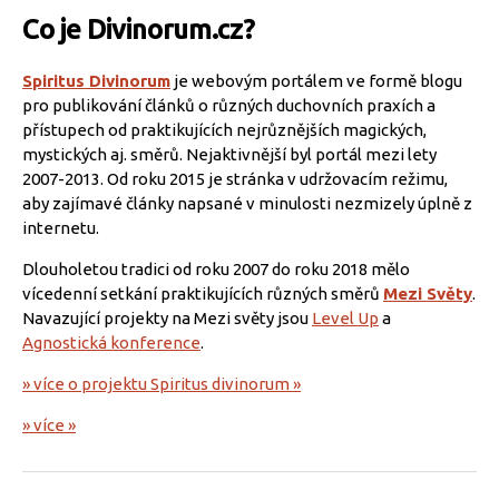
Co je Divinorum.cz?
Spiritus Divinorum
je webovým portálem ve formě blogu
pro publikování článků o různých duchovních praxích a
přístupech od praktikujících nejrůznějších magických,
mystických aj. směrů. Nejaktivnější byl portál mezi lety
2007-2013. Od roku 2015 je stránka v udržovacím režimu,
aby zajímavé články napsané v minulosti nezmizely úplně z
internetu.
Dlouholetou tradici od roku 2007 do roku 2018 mělo
vícedenní setkání praktikujících různých směrů
Mezi Světy
.
Navazující projekty na Mezi světy jsou
Level Up
a
Agnostická konference
.
» více o projektu Spiritus divinorum »
» více »