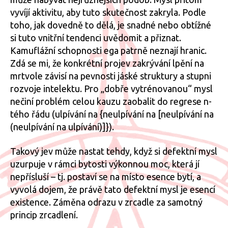
vyvíjí aktivitu, aby tuto skutečnost zakryla. Podle
toho, jak dovedně to dělá, je snadné nebo obtížné
si tuto vnitřní tendenci uvědomit a přiznat.
Kamuflážní schopnosti ega patrně neznají hranic.
Zdá se mi, že konkrétní projev zakrývání lpění na
mrtvole závisí na pevnosti jáské struktury a stupni
rozvoje intelektu. Pro „dobře vytrénovanou“ mysl
nečiní problém celou kauzu zaobalit do regrese n-
tého řádu (ulpívání na {neulpívání na [neulpívání na
(neulpívání na ulpívání)]}).
Takový jev může nastat tehdy, když si defektní mysl
uzurpuje v rámci bytosti výkonnou moc, která jí
nepřísluší – tj. postaví se na místo esence bytí, a
vyvolá dojem, že právě tato defektní mysl je esencí
existence. Záměna odrazu v zrcadle za samotný
princip zrcadlení.