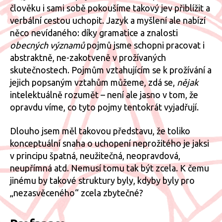
člověku i sami sobě pokoušíme takový jev přiblížit a
verbální cestou uchopit. Jazyk a myšlení ale nabízí
něco nevídaného: díky gramatice a znalosti
obecných významů
pojmů jsme schopni pracovat i
abstraktně, ne-zakotveně v prožívaných
skutečnostech. Pojmům vztahujícím se k prožívání a
jejich popsaným vztahům můžeme, zdá se,
nějak
intelektuálně rozumět – není ale jasno v tom, že
opravdu víme, co tyto pojmy tentokrát vyjadřují.
Dlouho jsem měl takovou představu, že toliko
konceptuální snaha o uchopení neprožitého je jaksi
v principu špatná, neužitečná, neopravdová,
neupřímná atd. Nemusí tomu tak být zcela. K čemu
jinému by takové struktury byly, kdyby byly pro
„nezasvěceného“ zcela zbytečné?