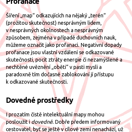
Profanace
Šíření „map“ odkazujících na nějaký „terén“
(prožitou skutečnost) nesprávným lidem,
v nesprávných okolnostech a nesprávným
způsobem, zejména v případě duchovních nauk,
můžeme označit jako profanaci. Negativní dopady
profanace jsou vlastní vzdálení se odkazované
skutečnosti, pocit ztráty energie či nezamýšlené a
nechtěné uvěznění „oběti“ v pasti mysli a
paradoxně tím dočasné zablokování jí přístupu
k odkazované skutečnosti.
Dovedné prostředky
I prozatím čistě intelektuální mapy mohou
posloužit i
dovedně
. Dobře předem informovaný
cestovatel, byť se ještě v cílové zemi nenachází, už