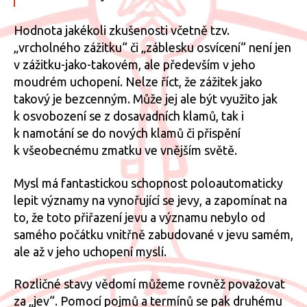
Hodnota jakékoli zkušenosti včetně tzv.
„vrcholného zážitku“ či „záblesku osvícení“ není jen
v zážitku-jako-takovém, ale především v jeho
moudrém uchopení. Nelze říct, že zážitek jako
takový je bezcenným. Může jej ale být využito jak
k osvobození se z dosavadních klamů, tak i
k namotání se do nových klamů či přispění
k všeobecnému zmatku ve vnějším světě.
Mysl má fantastickou schopnost poloautomaticky
lepit významy na vynořující se jevy, a zapomínat na
to, že toto přiřazení jevu a významu nebylo od
samého počátku vnitřně zabudované v jevu samém,
ale až v jeho uchopení myslí.
Rozličné stavy vědomí můžeme rovněž považovat
za „jev“. Pomocí pojmů a termínů se pak druhému