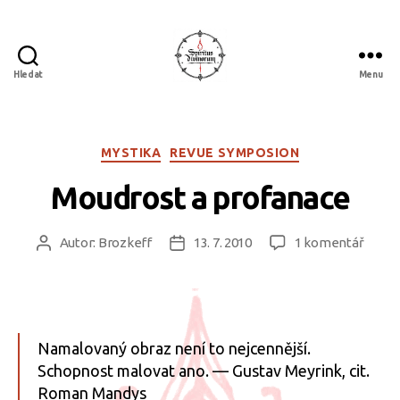
Hledat
Menu
Spiritus
divinorum
Rubriky
MYSTIKA
REVUE SYMPOSION
Moudrost a profanace
u
Autor:
Brozkeff
13. 7. 2010
1 komentář
Autor
Datum
textu
příspěvku
příspěvku
s
názv
Moudr
a
Namalovaný obraz není to nejcennější.
profa
Schopnost malovat ano. — Gustav Meyrink, cit.
Roman Mandys