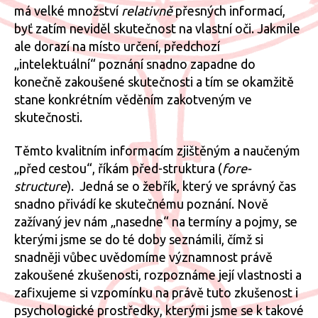
má velké množství
relativně
přesných informací,
byť zatím neviděl skutečnost na vlastní oči. Jakmile
ale dorazí na místo určení, předchozí
„intelektuální“ poznání snadno zapadne do
konečně zakoušené skutečnosti a tím se okamžitě
stane konkrétním věděním zakotveným ve
skutečnosti.
Těmto kvalitním informacím zjištěným a naučeným
„před cestou“, říkám před-struktura (
fore-
structure
). Jedná se o žebřík, který ve správný čas
snadno přivádí ke skutečnému poznání. Nově
zažívaný jev nám „nasedne“ na termíny a pojmy, se
kterými jsme se do té doby seznámili, čímž si
snadněji vůbec uvědomíme významnost právě
zakoušené zkušenosti, rozpoznáme její vlastnosti a
zafixujeme si vzpomínku na právě tuto zkušenost i
psychologické prostředky, kterými jsme se k takové