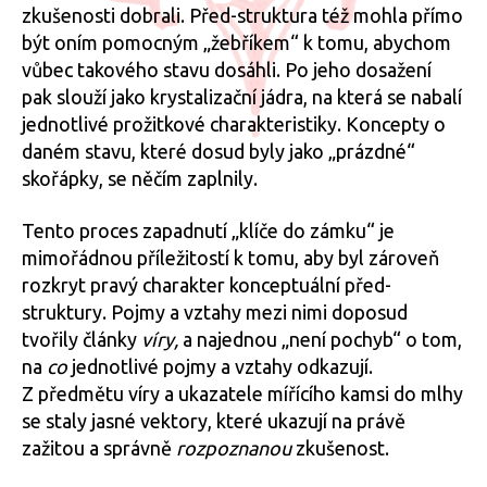
zkušenosti dobrali. Před-struktura též mohla přímo
být oním pomocným „žebříkem“ k tomu, abychom
vůbec takového stavu dosáhli. Po jeho dosažení
pak slouží jako krystalizační jádra, na která se nabalí
jednotlivé prožitkové charakteristiky. Koncepty o
daném stavu, které dosud byly jako „prázdné“
skořápky, se něčím zaplnily.
Tento proces zapadnutí „klíče do zámku“ je
mimořádnou příležitostí k tomu, aby byl zároveň
rozkryt pravý charakter konceptuální před-
struktury. Pojmy a vztahy mezi nimi doposud
tvořily články
víry,
a najednou „není pochyb“ o tom,
na
co
jednotlivé pojmy a vztahy odkazují.
Z předmětu víry a ukazatele mířícího kamsi do mlhy
se staly jasné vektory, které ukazují na právě
zažitou a správně
rozpoznanou
zkušenost.