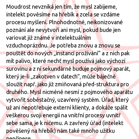
Moudrost nevzniká jen tím, že mysl zabijeme,
intelekt pověsíme na hřebík a zcela se vzdáme
procesu myšlení. Plnohodnotné, neikonizované
poznání ale nevytvoří ani mysl, pokud bude jen
variovat již známé v intelektuálním
vzduchoprázdnu. Je potřeba znovu a znovu se
pouštět do nových „instancí prožívání“ a z nich pak
mít palivo, které nechť mysl používá jako výchozí
surovinu a z ní sekundárně buduje pojmový aparát,
který je-li „zakotven v datech“, může báječně
sloužit např. jako již zmiňovaná před-struktura pro
druhého. Mysl nicméně nesmí z pojmového aparátu
vytvořit soběstačný, uzavřený systém. Úřad, který
už ani nepotřebuje externí klienty, a dokáže spálit
veškerou svoji energii na vnitřní procesy uvnitř
sebe sama, je k ničemu. A zavřený úřad (intelekt
pověšený na hřebík) nám také mnoho užitku
nepřinese.