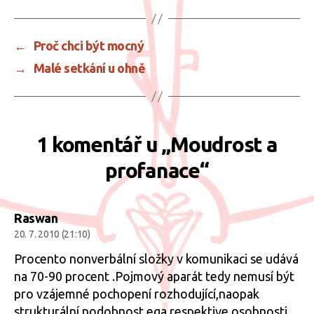
←
Proč chci být mocný
→
Malé setkání u ohně
1 komentář u „Moudrost a
profanace“
Raswan
20. 7. 2010 (21:10)
Procento nonverbální složky v komunikaci se udává
na 70-90 procent .Pojmový aparát tedy nemusí být
pro vzájemné pochopení rozhodující,naopak
strukturální podobnost ega respektive osobnosti