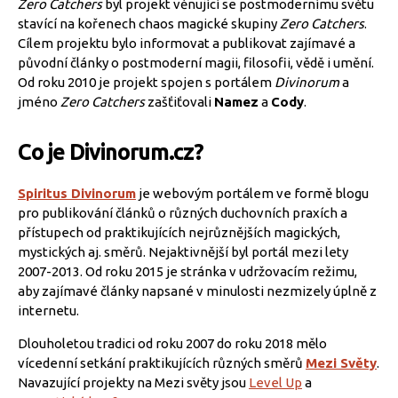
Zero Catchers
byl projekt věnující se postmodernímu světu
stavící na kořenech chaos magické skupiny
Zero Catchers
.
Cílem projektu bylo informovat a publikovat zajímavé a
původní články o postmoderní magii, filosofii, vědě i umění.
Od roku 2010 je projekt spojen s portálem
Divinorum
a
jméno
Zero Catchers
zašťiťovali
Namez
a
Cody
.
Co je Divinorum.cz?
Spiritus Divinorum
je webovým portálem ve formě blogu
pro publikování článků o různých duchovních praxích a
přístupech od praktikujících nejrůznějších magických,
mystických aj. směrů. Nejaktivnější byl portál mezi lety
2007-2013. Od roku 2015 je stránka v udržovacím režimu,
aby zajímavé články napsané v minulosti nezmizely úplně z
internetu.
Dlouholetou tradici od roku 2007 do roku 2018 mělo
vícedenní setkání praktikujících různých směrů
Mezi Světy
.
Navazující projekty na Mezi světy jsou
Level Up
a