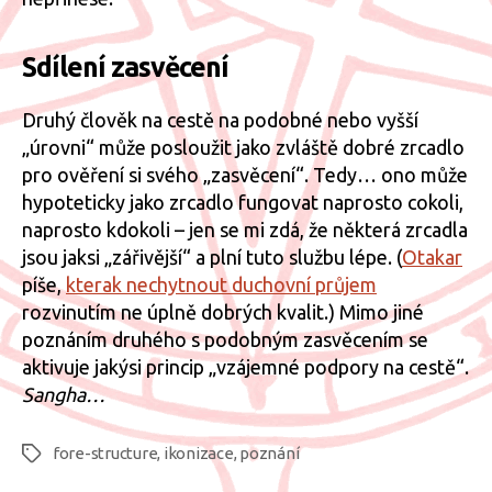
Sdílení zasvěcení
Druhý člověk na cestě na podobné nebo vyšší
„úrovni“ může posloužit jako zvláště dobré zrcadlo
pro ověření si svého „zasvěcení“. Tedy… ono může
hypoteticky jako zrcadlo fungovat naprosto cokoli,
naprosto kdokoli – jen se mi zdá, že některá zrcadla
jsou jaksi „zářivější“ a plní tuto službu lépe. (
Otakar
píše,
kterak nechytnout duchovní průjem
rozvinutím ne úplně dobrých kvalit.) Mimo jiné
poznáním druhého s podobným zasvěcením se
aktivuje jakýsi princip „vzájemné podpory na cestě“.
Sangha…
fore-structure
,
ikonizace
,
poznání
Štítky