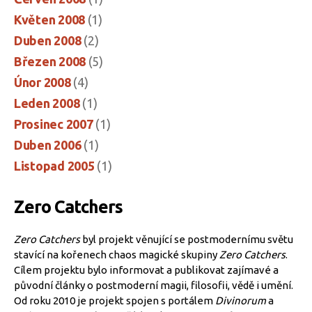
Květen 2008
(1)
Duben 2008
(2)
Březen 2008
(5)
Únor 2008
(4)
Leden 2008
(1)
Prosinec 2007
(1)
Duben 2006
(1)
Listopad 2005
(1)
Zero Catchers
Zero Catchers
byl projekt věnující se postmodernímu světu
stavící na kořenech chaos magické skupiny
Zero Catchers
.
Cílem projektu bylo informovat a publikovat zajímavé a
původní články o postmoderní magii, filosofii, vědě i umění.
Od roku 2010 je projekt spojen s portálem
Divinorum
a