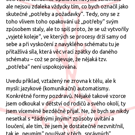
ale nejsou zdaleka vždycky tím, co bych označil jako
skutečné „potřeby a požadavky“. Tedy, ony se z
toho vlivem toho opakování už „potřeby“ svým
způsobem staly, ale to spíš proto, že se už vytvořily
„vyjeté koleje“, ve kterých se procesy drží samy od
sebe a při vyskočení z navyklého schématu tu je
přitažlivá síla, která věc vrací zpátky do daného
schématu – což se projevuje, že nějaká tzv.
„potřeba“ není uspokojována.
Uvedu příklad, vztažený ne zrovna k tělu, ale k
mysli: jazykové (komunikační) automatismy.
Konkrétně formy pozdravů. Nějaké takové vzorce
jsem odkoukal v dětství od rodičů a svého okolí, ty
jsem víceméně bezděčně přijal. Ne, že bych se nikdy
nesetkal s *žádnými jinými* způsoby uvítání a
loučení, ale tím, že jsem je dostatečně nezvnitřnil,
tak je „neumím“ používat v těch „správných“