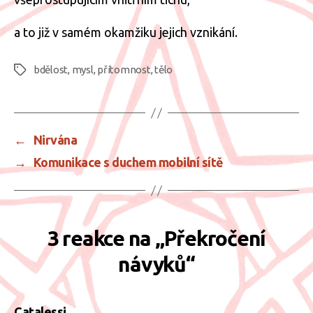
a to již v samém okamžiku jejich vznikání.
bdělost
,
mysl
,
přítomnost
,
tělo
Štítky
←
Nirvána
→
Komunikace s duchem mobilní sítě
3 reakce na „Překročení
návyků“
Catalessi