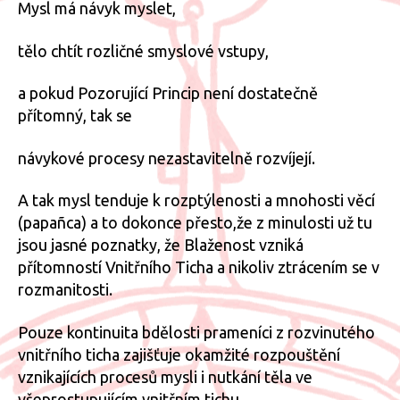
Mysl má návyk myslet,
tělo chtít rozličné smyslové vstupy,
a pokud Pozorující Princip není dostatečně
přítomný, tak se
návykové procesy nezastavitelně rozvíjejí.
A tak mysl tenduje k rozptýlenosti a mnohosti věcí
(papañca) a to dokonce přesto,že z minulosti už tu
jsou jasné poznatky, že Blaženost vzniká
přítomností Vnitřního Ticha a nikoliv ztrácením se v
rozmanitosti.
Pouze kontinuita bdělosti prameníci z rozvinutého
vnitřního ticha zajišťuje okamžité rozpouštění
vznikajících procesů mysli i nutkání těla ve
všeprostupujícím vnitřním tichu,