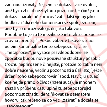
zautomatizovaly, že jsem se dokázal více uvolnit,
aniž bych ztratil nezbytnou pozornost – čímž jsem
dokázal paralelně zpracovávat i další vjemy jako
hudbu z rádia nebo komunikaci se spolujezdcem,
aniž by to ohrožovalo jízdu jako takovou.
Podobně to je i u té mezilidské interakce, pokud se
zrovna „přeučuji“. Pokud vůbec v takové situaci
udržím kontinuálně tento sebepozorující se
„metaproces“, je vysoce pravděpodobné, že
zpočátku budou nově používané struktury působit
trochu nepřirozeně či nejistě, protože to zatím není
dobře naučené, většinu pozornosti a úsilí stojí ještě
držení toho sebepozorování apod. Navíc, u situací,
kde nejde přímo o život (řízení auta), je mnohem
snazší v průběhu času úplně tu sebepozorující
pozornost ztratit, identifikovat se s tématem
hovoru, tak řečeno se do věci „zažrat“ a docela se
„zapomenout“…