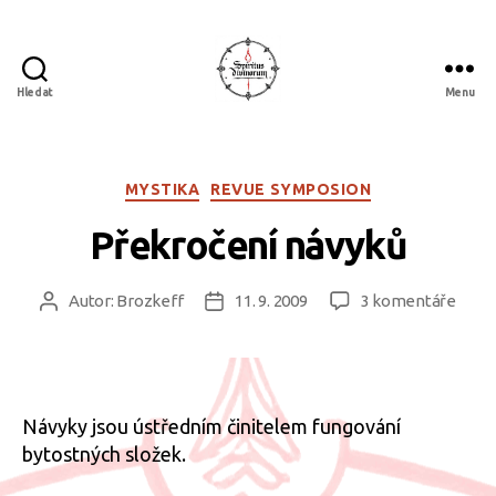
Hledat
Menu
Spiritus
divinorum
Rubriky
MYSTIKA
REVUE SYMPOSION
Překročení návyků
u
Autor:
Brozkeff
11. 9. 2009
3 komentáře
Autor
Datum
textu
příspěvku
příspěvku
s
názv
Přek
návy
Návyky jsou ústředním činitelem fungování
bytostných složek.