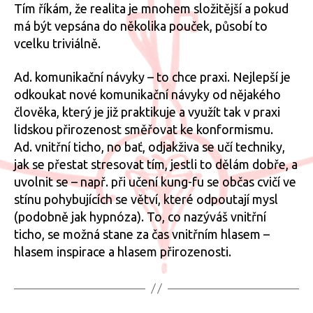
Tím říkám, že realita je mnohem složitější a pokud
má být vepsána do několika pouček, působí to
vcelku triviálně.
Ad. komunikační návyky – to chce praxi. Nejlepší je
odkoukat nové komunikační návyky od nějakého
člověka, který je již praktikuje a využít tak v praxi
lidskou přirozenost směřovat ke konformismu.
Ad. vnitřní ticho, no bať, odjakživa se učí techniky,
jak se přestat stresovat tím, jestli to dělám dobře, a
uvolnit se – např. při učení kung-fu se občas cvičí ve
stínu pohybujících se větví, které odpoutají mysl
(podobně jak hypnóza). To, co nazýváš vnitřní
ticho, se možná stane za čas vnitřním hlasem –
hlasem inspirace a hlasem přirozenosti.