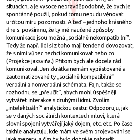
situacích, a je vysoce nepravděpodobné, že bych je
spontánně použil, pokud tomu nebudu věnovat
určitou míru pozornosti. A teď – jednoho krásného
dne si povšimnu, že ty mé naučené způsoby
komunikace jsou možná „sociálně nekompatibilní“.
Tedy že např. lidi si z toho mají tendenci dovozovat,
že s nimi vůbec nechci komunikovat nebo co.
(Projekce jaxsviňa.) Přitom bych ale docela rád
komunikoval. Jen zkrátka nemám vypěstované a
zautomatizované ty „sociálně kompatibilní“
verbální a nonverbální schémata. Fajn, takže se
rozhodnu se „přeučit“, abych mohl úspěšněji
vytvářet interakce s druhými lidmi. Zvolím
„intelektuální“ analytickou cestu: Odpozoruju, jak
se v daných sociálních kontextech mluví, která
slovní spojení vytvářejí jaký dojem, etc. etc. Po čase
takhle analyzuju, kde mám ve svém projevování se
jaké mezery, a čím by bylo dobré je nahradit.