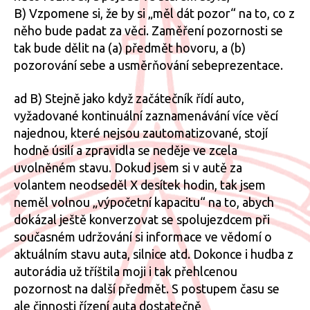
B) Vzpomene si, že by si „měl dát pozor“ na to, co z
něho bude padat za věci. Zaměření pozornosti se
tak bude dělit na (a) předmět hovoru, a (b)
pozorování sebe a usměrňování sebeprezentace.
ad B) Stejně jako když začátečník řídí auto,
vyžadované kontinuální zaznamenávání více věcí
najednou, které nejsou zautomatizované, stojí
hodně úsilí a zpravidla se neděje ve zcela
uvolněném stavu. Dokud jsem si v autě za
volantem neodseděl X desítek hodin, tak jsem
neměl volnou „výpočetní kapacitu“ na to, abych
dokázal ještě konverzovat se spolujezdcem při
současném udržování si informace ve vědomí o
aktuálním stavu auta, silnice atd. Dokonce i hudba z
autorádia už tříštila moji i tak přehlcenou
pozornost na další předmět. S postupem času se
ale činnosti řízení auta dostatečně