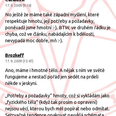
17. 9. 2009 (9:16)
No ještě že máme také západní myšlení, které
respektuje hmotu, její potřeby a požadavky,
poněvadž jsme hmotní :-). BTW, ve druhém řádku je
chyba, což ve článku, nabádajícím k bdělosti,
nevypadá moc dobře, mň :-).
Brozkeff
17. 9. 2009 (13:47)
Ano, máme i hmotné tělo. A nějak s ním ve světě
fungujeme a nestačí pořád jen sedět na prdeli
někde v jeskyni.
„Potřeby a požadavky“ hmoty, což si vykládám jako
„fyzického těla“ (když tak prosím o opravení)
nejsou věcí, kterou bych měl popírat nebo odmítat.
Setrvačné tendence opakovat navyklá schémata