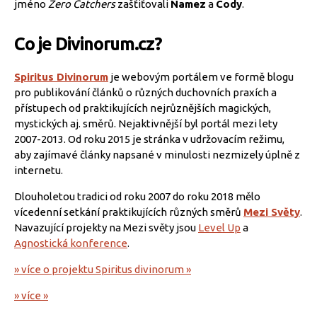
jméno
Zero Catchers
zašťiťovali
Namez
a
Cody
.
Co je Divinorum.cz?
Spiritus Divinorum
je webovým portálem ve formě blogu
pro publikování článků o různých duchovních praxích a
přístupech od praktikujících nejrůznějších magických,
mystických aj. směrů. Nejaktivnější byl portál mezi lety
2007-2013. Od roku 2015 je stránka v udržovacím režimu,
aby zajímavé články napsané v minulosti nezmizely úplně z
internetu.
Dlouholetou tradici od roku 2007 do roku 2018 mělo
vícedenní setkání praktikujících různých směrů
Mezi Světy
.
Navazující projekty na Mezi světy jsou
Level Up
a
Agnostická konference
.
» více o projektu Spiritus divinorum »
» více »