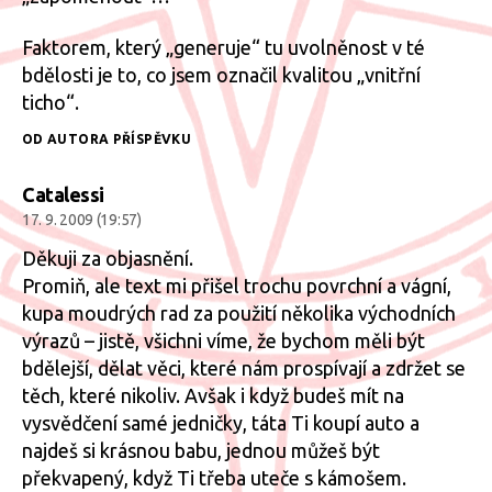
Faktorem, který „generuje“ tu uvolněnost v té
bdělosti je to, co jsem označil kvalitou „vnitřní
ticho“.
OD AUTORA PŘÍSPĚVKU
Catalessi
17. 9. 2009 (19:57)
Děkuji za objasnění.
Promiň, ale text mi přišel trochu povrchní a vágní,
kupa moudrých rad za použití několika východních
výrazů – jistě, všichni víme, že bychom měli být
bdělejší, dělat věci, které nám prospívají a zdržet se
těch, které nikoliv. Avšak i když budeš mít na
vysvědčení samé jedničky, táta Ti koupí auto a
najdeš si krásnou babu, jednou můžeš být
překvapený, když Ti třeba uteče s kámošem.