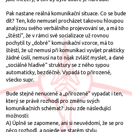
Pak nastane reálná komunikační situace. Co se bude
dít? Ten, kdo nemusel procházet takovou hloupou
analýzou svého verbálního projevování se, a má to
„štěstí“, že v rámci své socializace už rovnou
pochytil ty „dobré“ komunikační vzorce, má to
štěstí, že už nemusí při komunikaci vyvíjet prakticky
žádné úsilí, nemusí na to nijak zvlášť myslet, a dané
„sociálně hladivé“ struktury se z něho sypou
automaticky, bezděčně. Vypadá to přirozeně,
všecko supr.
Bude stejně nenuceně a „přirozeně“ vypadat i ten,
který se právě rozhodl pro změnu svých
komunikačních schémat? Jsou zde následující
možnosti:
A) Úplně se zapomene, ani si neuvědomí, že se pro
něco rozhodl, a pojede ve starém stylu,