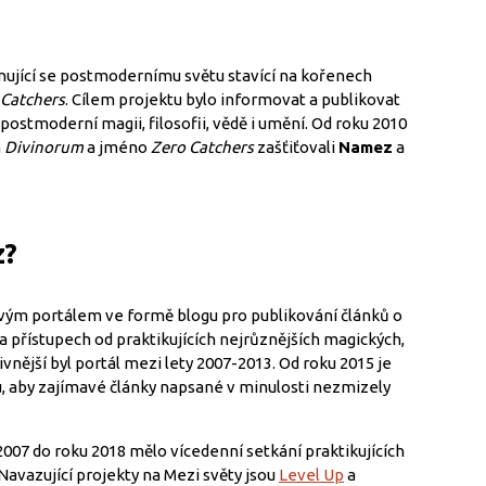
nující se postmodernímu světu stavící na kořenech
 Catchers
. Cílem projektu bylo informovat a publikovat
postmoderní magii, filosofii, vědě i umění. Od roku 2010
m
Divinorum
a jméno
Zero Catchers
zašťiťovali
Namez
a
z?
ým portálem ve formě blogu pro publikování článků o
 přístupech od praktikujících nejrůznějších magických,
vnější byl portál mezi lety 2007-2013. Od roku 2015 je
, aby zajímavé články napsané v minulosti nezmizely
2007 do roku 2018 mělo vícedenní setkání praktikujících
 Navazující projekty na Mezi světy jsou
Level Up
a