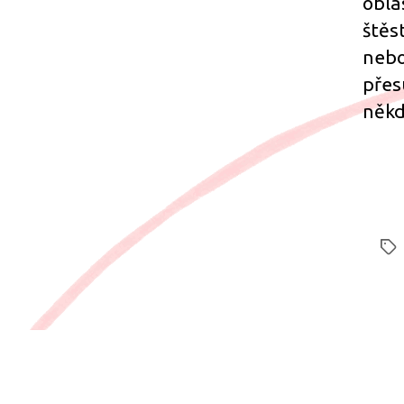
obla
štěs
nebo
přes
někd
Štít