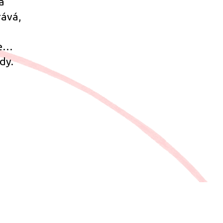
á
rává,
le…
dy.
“