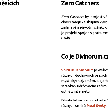
měsících
Zero Catchers
Zero Catchers
byl projekt vě
chaos magické skupiny
Zero
zajímavé a původní články o 
je projekt spojen s portále
Cody
.
Co je Divinorum.c
Spiritus Divinorum
je webov
různých duchovních praxích a
mystických aj. směrů. Nejakti
stránka v udržovacím režimu
úplně z internetu.
Dlouholetou tradici od roku 
různých směrů
Mezi Světy
.