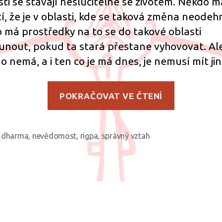
sti se stávají neslučitelné se životem. Někdo m
tí, že je v oblasti, kde se taková změna neodeh
 má prostředky na to se do takové oblasti
unout, pokud ta stará přestane vyhovovat. A
o nemá, a i ten co je má dnes, je nemusí mít jin
„Příznivé
POKRAČOVAT VE ČTENÍ
okolnosti
dharma
,
nevědomost
,
rigpa
,
správný vztah
ky