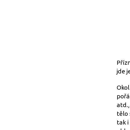
Příz
jde 
Okol
pořá
atd.,
tělo
tak 