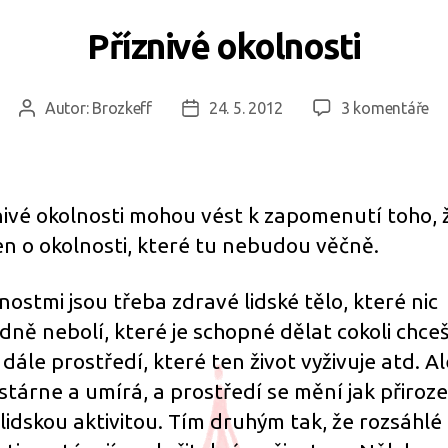
Příznivé okolnosti
u
Autor:
Brozkeff
24. 5. 2012
3 komentáře
Autor
Datum
te
příspěvku
příspěvku
s
ná
Př
nivé okolnosti mohou vést k zapomenutí toho, 
ok
jen o okolnosti, které tu nebudou věčně.
nostmi jsou třeba zdravé lidské tělo, které nic
dně nebolí, které je schopné dělat cokoli chce
 dále prostředí, které ten život vyživuje atd. Al
 stárne a umírá, a prostředí se mění jak přiroz
i lidskou aktivitou. Tím druhým tak, že rozsáhlé