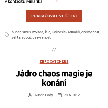
v kontextu Minaříka.
„Uzavřít
POKRAČOVAT VE ČTENÍ
se
vůči
buddhismus
,
izolace
,
klid
,
Květoslav Minařík
,
otevřenost
zkaženému
,
Štítky
sekta
,
soucit
,
uzavřenost
světu?“
Rubriky
ZEROCATCHERS
Jádro chaos magie je
konání
Autor:
Cody
28. 6. 2012
Autor
Datum
příspěvku
příspěvku