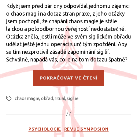
Když jsem před pár dny odpovídal jednomu zájemci
o chaos magii na dotaz stran praxe, z jeho otázky
jsem pochopil, že chápání chaos magie je stále
laickou a poloodbornou veřejností nedostatečné.
Otázka zněla, jestli může ve svém sigilickém obřadu
udělat ještě jednu operaci s určitým zpoždění. Aby
se tím nezprotivil zásadě zapomínání sigilií.
Schválně, napadá vás, co je na tom dotazu špatně?
„Jádro
POKRAČOVAT VE ČTENÍ
chaos
magie
chaosmagie
,
obřad
,
rituál
,
sigilie
je
Štítky
konání“
Rubriky
PSYCHOLOGIE
REVUE SYMPOSION