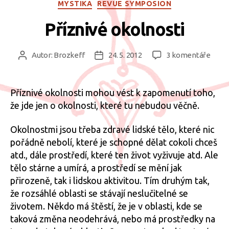
Rubriky
MYSTIKA
REVUE SYMPOSION
Příznivé okolnosti
u
Autor:
Brozkeff
24. 5. 2012
3 komentáře
Autor
Datum
textu
příspěvku
příspěvku
s
názv
Příznivé okolnosti mohou vést k zapomenutí toho,
Přízn
že jde jen o okolnosti, které tu nebudou věčně.
okoln
Okolnostmi jsou třeba zdravé lidské tělo, které nic
pořádně nebolí, které je schopné dělat cokoli chceš
atd., dále prostředí, které ten život vyživuje atd. Ale
tělo stárne a umírá, a prostředí se mění jak
přirozeně, tak i lidskou aktivitou. Tím druhým tak,
že rozsáhlé oblasti se stávají neslučitelné se
životem. Někdo má štěstí, že je v oblasti, kde se
taková změna neodehrává, nebo má prostředky na