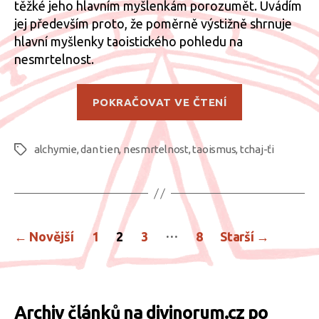
těžké jeho hlavním myšlenkám porozumět. Uvádím
jej především proto, že poměrně výstižně shrnuje
hlavní myšlenky taoistického pohledu na
nesmrtelnost.
„Taoismus
POKRAČOVAT VE ČTENÍ
a
nesmrtelnos
alchymie
,
dan tien
,
nesmrtelnost
,
taoismus
,
tchaj-ťi
Štítky
Stránkování
…
←
Novější
1
2
3
8
Starší
→
příspěvků
Archiv článků na divinorum.cz po