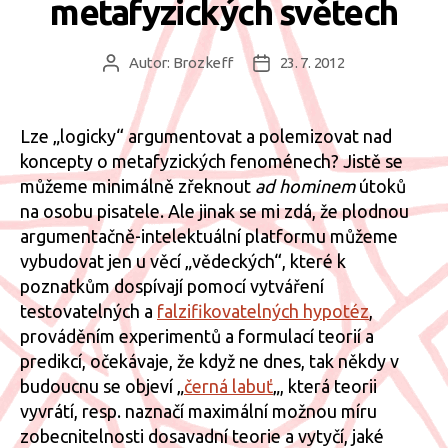
metafyzických světech
Autor:
Brozkeff
23. 7. 2012
Autor
Datum
příspěvku
příspěvku
Lze „logicky“ argumentovat a polemizovat nad
koncepty o metafyzických fenoménech? Jistě se
můžeme minimálně zřeknout
ad hominem
útoků
na osobu pisatele. Ale jinak se mi zdá, že plodnou
argumentačně-intelektuální platformu můžeme
vybudovat jen u věcí „vědeckých“, které k
poznatkům dospívají pomocí vytváření
testovatelných a
falzifikovatelných hypotéz
,
prováděním experimentů a formulací teorií a
predikcí, očekávaje, že když ne dnes, tak někdy v
budoucnu se objeví „
černá labuť
„, která teorii
vyvrátí, resp. naznačí maximální možnou míru
zobecnitelnosti dosavadní teorie a vytyčí, jaké