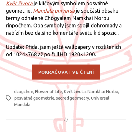
názv
Květ života
je klíčovým symbolem posvátné
Flowe
geometrie.
Mandala universa
je součástí obsahu
of
termy odhalené Chögyalem Namkhai Norbu
Life
rinpočhem. Oba symboly jsem spojil dohromady a
+
nabízím bez dalšího komentáře světu k dispozici.
Unive
Manda
Update: Přidal jsem ještě wallpapery v rozlišeních
od 1024×768 až po fullHD 1920×1200.
„Flower
POKRAČOVAT VE ČTENÍ
of
Life
dzogchen
,
Flower of Life
,
Květ života
,
Namkhai Norbu
+
,
posvátná geometrie
,
sacred geometry
,
Universal
Štítky
Universal
Mandala
Mandala“