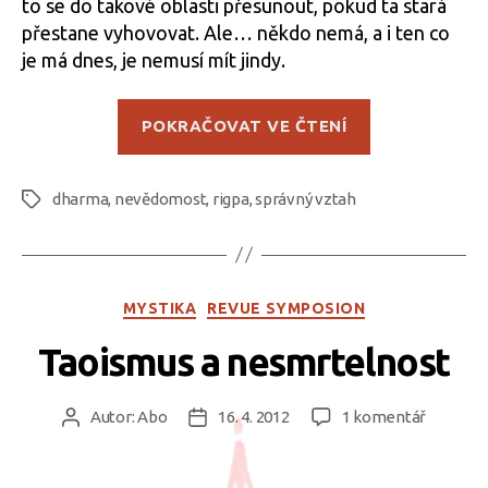
to se do takové oblasti přesunout, pokud ta stará
přestane vyhovovat. Ale… někdo nemá, a i ten co
je má dnes, je nemusí mít jindy.
„Příznivé
POKRAČOVAT VE ČTENÍ
okolnosti“
dharma
,
nevědomost
,
rigpa
,
správný vztah
Štítky
Rubriky
MYSTIKA
REVUE SYMPOSION
Taoismus a nesmrtelnost
u
Autor:
Abo
16. 4. 2012
1 komentář
Autor
Datum
textu
příspěvku
příspěvku
s
názvem