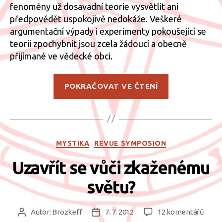
fenomény už dosavadní teorie vysvětlit ani
předpovědět uspokojivě nedokáže. Veškeré
argumentační výpady i experimenty pokoušející se
teorii zpochybnit jsou zcela žádoucí a obecně
přijímané ve vědecké obci.
„Logická
POKRAČOVAT VE ČTENÍ
argumentace
v
metafyzickýc
světech“
Rubriky
MYSTIKA
REVUE SYMPOSION
Uzavřít se vůči zkaženému
světu?
u
Autor:
Brozkeff
7. 7. 2012
12 komentářů
Autor
Datum