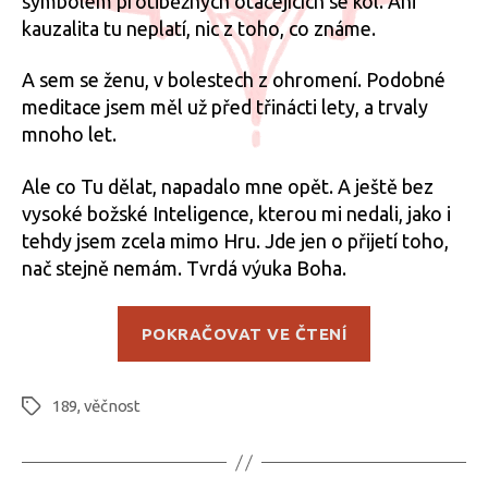
symbolem protiběžných otáčejících se kol. Ani
kauzalita tu neplatí, nic z toho, co známe.
A sem se ženu, v bolestech z ohromení. Podobné
meditace jsem měl už před třinácti lety, a trvaly
mnoho let.
Ale co Tu dělat, napadalo mne opět. A ještě bez
vysoké božské Inteligence, kterou mi nedali, jako i
tehdy jsem zcela mimo Hru. Jde jen o přijetí toho,
nač stejně nemám. Tvrdá výuka Boha.
„Sobotní
POKRAČOVAT VE ČTENÍ
meditace“
189
,
věčnost
Štítky