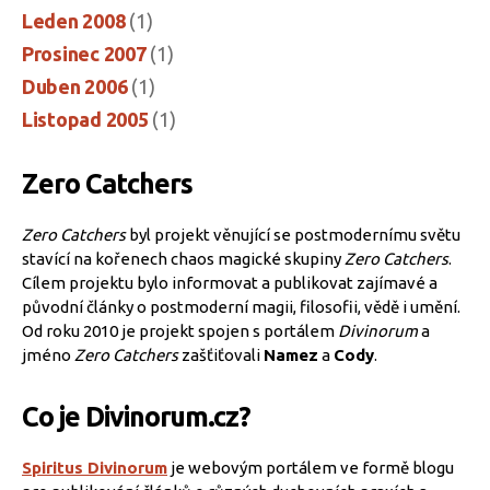
Leden 2008
(1)
Prosinec 2007
(1)
Duben 2006
(1)
Listopad 2005
(1)
Zero Catchers
Zero Catchers
byl projekt věnující se postmodernímu světu
stavící na kořenech chaos magické skupiny
Zero Catchers
.
Cílem projektu bylo informovat a publikovat zajímavé a
původní články o postmoderní magii, filosofii, vědě i umění.
Od roku 2010 je projekt spojen s portálem
Divinorum
a
jméno
Zero Catchers
zašťiťovali
Namez
a
Cody
.
Co je Divinorum.cz?
Spiritus Divinorum
je webovým portálem ve formě blogu