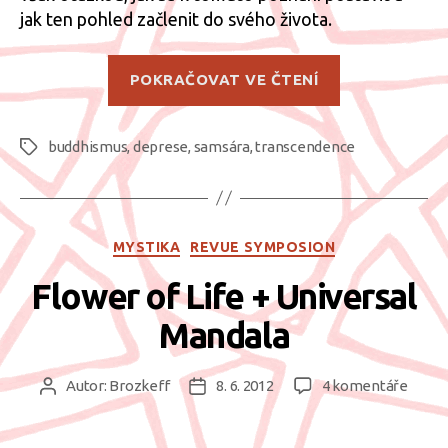
jak ten pohled začlenit do svého života.
„Jak
POKRAČOVAT VE ČTENÍ
se
postavit
buddhismus
,
deprese
,
samsára
,
transcendence
k
Štítky
Souseru“
Rubriky
MYSTIKA
REVUE SYMPOSION
Flower of Life + Universal
Mandala
u
Autor:
Brozkeff
8. 6. 2012
4 komentáře
Autor
Datum
textu
příspěvku
příspěvku
s