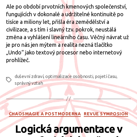
Ale po období prvotních kmenových společenství,
fungujících v dokonalé a udržitelné kontinuitě po
tisíce a miliony let, přišla éra zemědělství a
civilizace, a s tím i slavný tzv. pokrok, neustálá
změna a vyhlášení lineárního času. Věčný návrat už
je pro nás jen mýtem a realita nezná tlačítko
„Undo“ jako textový procesor nebo internetový
prohlížeč.
duševní zdraví
,
optimalizace osobnosti
,
pojetí času
,
Štítky
správný vztah
Rubriky
CHAOSMAGIE A POSTMODERNA
REVUE SYMPOSION
Logická argumentace v