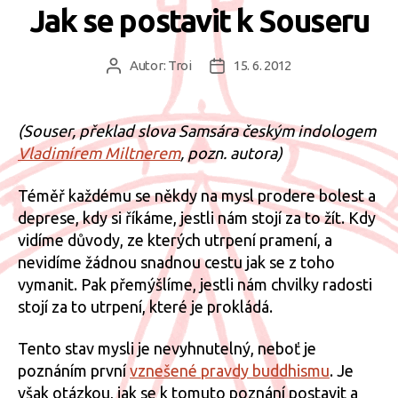
Jak se postavit k Souseru
Autor:
Troi
15. 6. 2012
Autor
Datum
příspěvku
příspěvku
(Souser, překlad slova Samsára českým indologem
Vladimírem Miltnerem
, pozn. autora)
Téměř každému se někdy na mysl prodere bolest a
deprese, kdy si říkáme, jestli nám stojí za to žít. Kdy
vidíme důvody, ze kterých utrpení pramení, a
nevidíme žádnou snadnou cestu jak se z toho
vymanit. Pak přemýšlíme, jestli nám chvilky radosti
stojí za to utrpení, které je prokládá.
Tento stav mysli je nevyhnutelný, neboť je
poznáním první
vznešené pravdy buddhismu
. Je
však otázkou, jak se k tomuto poznání postavit a