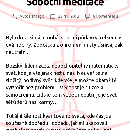
Sobotní meditace
u
Autor:
Intago
22. 11. 2012
9 komentářů
Autor
Datum
textu
příspěvku
příspěvku
s
názv
Byla dosti silná, dlouhá, s třemi přídavky, celkem asi
Sobot
dvě hodiny. Zpočátku z ohromení místy tísnivá, pak
medit
neutrální.
Božský, lidem zcela nepochopitelný matematický
svět, kde je vše jinak než u nás. Neuvěřitelně
složitý, podivný svět, kde vše je možné okamžitě
vytvořit bez problému. Věčnost je tu zcela
samozřejmá. Lidské sem vůbec nepatří, je je svět
šéfů šéfů naší karmy…
Totální šílenost kvantového světa, kde čas jde
současně dopředu i dozadu, jak mi ukazovali