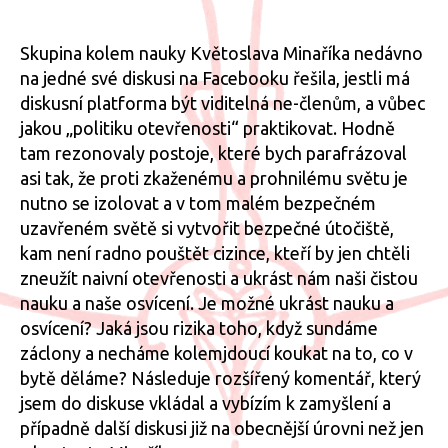
textu
příspěvku
příspěvku
s
názv
Skupina kolem nauky Květoslava Minaříka nedávno
Uzavř
na jedné své diskusi na Facebooku řešila, jestli má
se
diskusní platforma být viditelná ne-členům, a vůbec
vůči
jakou „politiku otevřenosti“ praktikovat. Hodně
zkaž
tam rezonovaly postoje, které bych parafrázoval
světu
asi tak, že proti zkaženému a prohnilému světu je
nutno se izolovat a v tom malém bezpečném
uzavřeném světě si vytvořit bezpečné útočiště,
kam není radno pouštět cizince, kteří by jen chtěli
zneužít naivní otevřenosti a ukrást nám naši čistou
nauku a naše osvícení. Je možné ukrást nauku a
osvícení? Jaká jsou rizika toho, když sundáme
záclony a necháme kolemjdoucí koukat na to, co v
bytě děláme? Následuje rozšířený komentář, který
jsem do diskuse vkládal a vybízím k zamyšlení a
případně další diskusi již na obecnější úrovni než jen