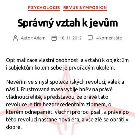
Rubriky
PSYCHOLOGIE
REVUE SYMPOSION
Správný vztah k jevům
u
Autor:
Adam
18. 11. 2012
4 komentáře
Autor
Datum
textu
příspěvku
příspěvku
s
názv
Optimalizace vlastní osobnosti a vztahů k objektům
Správ
i subjektům kolem sebe je prvořadým úkolem.
vztah
k
Nevěřím ve smysl společenských revolucí, válek a
jevům
násilí. Frustrovaná masa vybije hněv na právě
vládnoucí elitě, s představou, že právě tato
revoluce je tím bezprecedentním zlomem, o
kterém odnepaměti všichni proroci psali, a právě po
této revoluci nastane nová éra, a vše zlé se obrátí v
dobré.