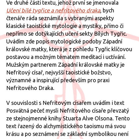
Ve druhé části textu, jehož první se jmenovala
Taoismu
Učení bílé tygřice a nefritového draka
, bych
a
čtenáře ráda seznámila s vybranými aspekty
nesmrte
klasické taoistické mytologie a mystiky, přímo či
nepřímo se dotýkajících učení sekty Bílých Tygřic.
Uvádím zde popis mytologické podoby Západní
královské matky, která je z pohledu Tygřic klíčovou
postavou a možným tématem meditací i uctívání.
Mužským partnerem Západní královské matky je
Nefritový císař, nejvyšší taoistické božstvo,
významné a inspirující především pro praxi
Nefritového Draka.
V souvislosti s Nefritovým císařem uvádím i text
Posvátná pečeť mysli Nefritového císaře převzatý
ze stejnojmenné knihy Stuarta Alve Olsona. Tento
text řazený do alchymistického taoismu má svou
krásu a po seznámení se základní symbolikou není