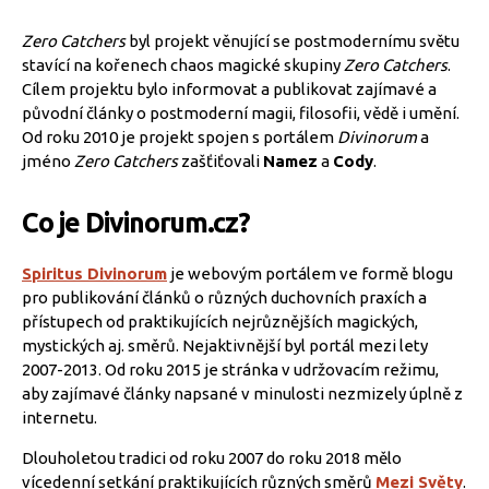
Zero Catchers
byl projekt věnující se postmodernímu světu
stavící na kořenech chaos magické skupiny
Zero Catchers
.
Cílem projektu bylo informovat a publikovat zajímavé a
původní články o postmoderní magii, filosofii, vědě i umění.
Od roku 2010 je projekt spojen s portálem
Divinorum
a
jméno
Zero Catchers
zašťiťovali
Namez
a
Cody
.
Co je Divinorum.cz?
Spiritus Divinorum
je webovým portálem ve formě blogu
pro publikování článků o různých duchovních praxích a
přístupech od praktikujících nejrůznějších magických,
mystických aj. směrů. Nejaktivnější byl portál mezi lety
2007-2013. Od roku 2015 je stránka v udržovacím režimu,
aby zajímavé články napsané v minulosti nezmizely úplně z
internetu.
Dlouholetou tradici od roku 2007 do roku 2018 mělo
vícedenní setkání praktikujících různých směrů
Mezi Světy
.