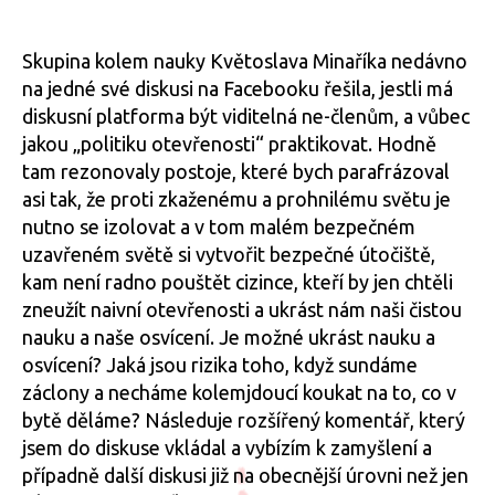
textu
příspěvku
příspěvku
s
názv
Skupina kolem nauky Květoslava Minaříka nedávno
Uzavř
na jedné své diskusi na Facebooku řešila, jestli má
se
diskusní platforma být viditelná ne-členům, a vůbec
vůči
jakou „politiku otevřenosti“ praktikovat. Hodně
zkaž
tam rezonovaly postoje, které bych parafrázoval
světu
asi tak, že proti zkaženému a prohnilému světu je
nutno se izolovat a v tom malém bezpečném
uzavřeném světě si vytvořit bezpečné útočiště,
kam není radno pouštět cizince, kteří by jen chtěli
zneužít naivní otevřenosti a ukrást nám naši čistou
nauku a naše osvícení. Je možné ukrást nauku a
osvícení? Jaká jsou rizika toho, když sundáme
záclony a necháme kolemjdoucí koukat na to, co v
bytě děláme? Následuje rozšířený komentář, který
jsem do diskuse vkládal a vybízím k zamyšlení a
případně další diskusi již na obecnější úrovni než jen