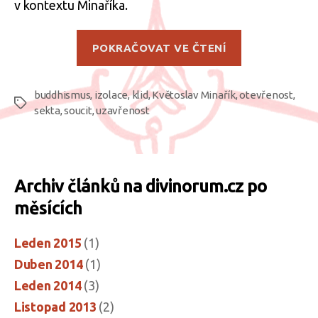
v kontextu Minaříka.
„Uzavřít
POKRAČOVAT VE ČTENÍ
se
vůči
buddhismus
,
izolace
,
klid
,
Květoslav Minařík
,
otevřenost
zkaženému
,
Štítky
sekta
,
soucit
,
uzavřenost
světu?“
Archiv článků na divinorum.cz po
měsících
Leden 2015
(1)
Duben 2014
(1)
Leden 2014
(3)
Listopad 2013
(2)