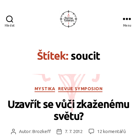
Hledat
Menu
Spiritus
divinorum
Štítek:
soucit
Rubriky
MYSTIKA
REVUE SYMPOSION
Uzavřít se vůči zkaženému
světu?
u
Autor:
Brozkeff
7. 7. 2012
12 komentářů
Autor
Datum