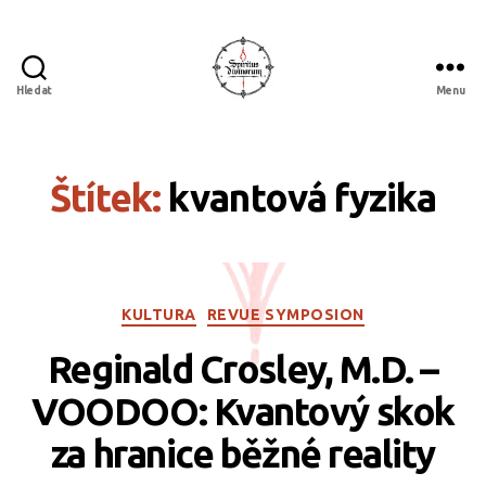
Hledat
Menu
Spiritus
divinorum
Štítek:
kvantová fyzika
Rubriky
KULTURA
REVUE SYMPOSION
Reginald Crosley, M.D. –
VOODOO: Kvantový skok
za hranice běžné reality