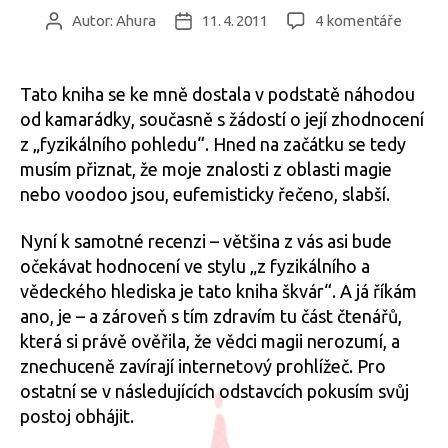
u
Autor:
Ahura
11. 4. 2011
4 komentáře
Autor
Datum
textu
příspěvku
příspěvku
s
názve
Tato kniha se ke mně dostala v podstatě náhodou
Regina
od kamarádky, současně s žádostí o její zhodnocení
Crosley
z „fyzikálního pohledu“. Hned na začátku se tedy
M.D.
musím přiznat, že moje znalosti z oblasti magie
–
nebo voodoo jsou, eufemisticky řečeno, slabší.
VOOD
Kvanto
skok
Nyní k samotné recenzi – většina z vás asi bude
za
očekávat hodnocení ve stylu „z fyzikálního a
hranic
vědeckého hlediska je tato kniha škvár“. A já říkám
běžné
ano, je – a zároveň s tím zdravím tu část čtenářů,
reality
která si právě ověřila, že vědci magii nerozumí, a
znechuceně zavírají internetový prohlížeč. Pro
ostatní se v následujících odstavcích pokusím svůj
postoj obhájit.