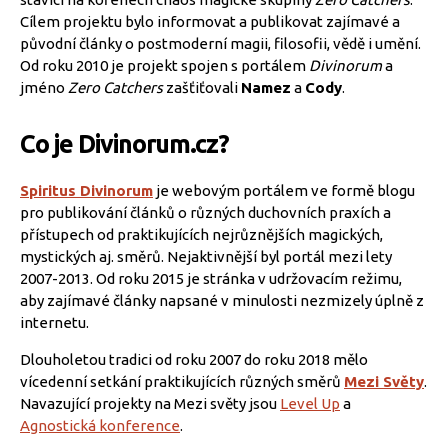
Cílem projektu bylo informovat a publikovat zajímavé a
původní články o postmoderní magii, filosofii, vědě i umění.
Od roku 2010 je projekt spojen s portálem
Divinorum
a
jméno
Zero Catchers
zašťiťovali
Namez
a
Cody
.
Co je Divinorum.cz?
Spiritus Divinorum
je webovým portálem ve formě blogu
pro publikování článků o různých duchovních praxích a
přístupech od praktikujících nejrůznějších magických,
mystických aj. směrů. Nejaktivnější byl portál mezi lety
2007-2013. Od roku 2015 je stránka v udržovacím režimu,
aby zajímavé články napsané v minulosti nezmizely úplně z
internetu.
Dlouholetou tradici od roku 2007 do roku 2018 mělo
vícedenní setkání praktikujících různých směrů
Mezi Světy
.
Navazující projekty na Mezi světy jsou
Level Up
a
Agnostická konference
.