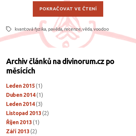
„Reginald
POKRAČOVAT VE ČTENÍ
Crosley,
M.D.
kvantová fyzika
,
pavěda
,
recenze
,
věda
,
voodoo
–
Štítky
VOODOO:
Kvantový
skok
Archiv článků na divinorum.cz po
za
měsících
hranice
běžné
Leden 2015
(1)
reality“
Duben 2014
(1)
Leden 2014
(3)
Listopad 2013
(2)
Říjen 2013
(1)
Září 2013
(2)