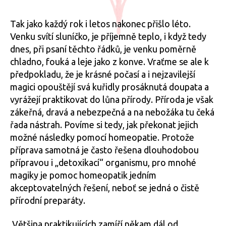
Jak
může
Tak jako každý rok i letos nakonec přišlo léto.
homeopatie
Venku svítí sluníčko, je příjemně teplo, i když tedy
pomoci
dnes, při psaní těchto řádků, je venku poměrně
při
chladno, fouká a leje jako z konve. Vraťme se ale k
magickém
předpokladu, že je krásné počasí a i nejzavilejší
rituálu
magici opouštějí svá kuřidly prosáknutá doupata a
v
vyrážejí praktikovat do lůna přírody. Příroda je však
přírodě
zákeřná, dravá a nebezpečná a na nebožáka tu čeká
řada nástrah. Povíme si tedy, jak překonat jejich
možné následky pomocí homeopatie. Protože
příprava samotná je často řešena dlouhodobou
přípravou i „detoxikací“ organismu, pro mnohé
magiky je pomoc homeopatik jedním
akceptovatelných řešení, neboť se jedná o čistě
přírodní preparáty.
Většina praktikujících zamíří někam dál od