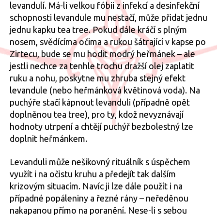
levandulí. Má-li velkou fóbii z infekcí a desinfekční
schopnosti levandule mu nestačí, může přidat jednu
jednu kapku tea tree. Pokud dále kráčí s plným
nosem, svědícíma očima a rukou šátrající v kapse po
Zirtecu, bude se mu hodit modrý heřmánek – ale
jestli nechce za tenhle trochu dražší olej zaplatit
ruku a nohu, poskytne mu zhruba stejný efekt
levandule (nebo heřmánková květinová voda). Na
puchýře stačí kápnout levanduli (případně opět
doplněnou tea tree), pro ty, kdož nevyznávají
hodnoty utrpení a chtějí puchýř bezbolestný lze
doplnit heřmánkem.
Levanduli může nešikovný rituálník s úspěchem
využít i na očistu kruhu a předejít tak dalším
krizovým situacím. Navíc ji lze dále použít i na
případné popáleniny a řezné rány – neředěnou
nakapanou přímo na poranění. Nese-li s sebou