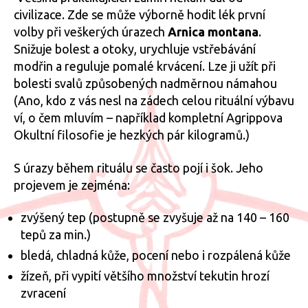
civilizace. Zde se může výborně hodit lék první
volby při veškerých úrazech
Arnica montana
.
Snižuje bolest a otoky, urychluje vstřebávání
modřin a reguluje pomalé krvácení. Lze ji užít při
bolesti svalů způsobených nadměrnou námahou
(Ano, kdo z vás nesl na zádech celou rituální výbavu
ví, o čem mluvím – například kompletní Agrippova
Okultní filosofie je hezkých pár kilogramů.)
S úrazy během rituálu se často pojí i šok. Jeho
projevem je zejména:
zvýšený tep (postupně se zvyšuje až na 140 – 160
tepů za min.)
bledá, chladná kůže, pocení nebo i rozpálená kůže
žízeň, při vypití většího množství tekutin hrozí
zvracení