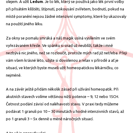
olejem. A užít
Ledum
. Je to lék, který se používá jako lék první volby
při přisátém klíštěti, štípnutí, pokousání zvířetem, bodnutí, pokud na
místě poranění nejsou žádné intenzivní symptomy, které by ukazovaly
na použití jiného léku.
Za okny se pomalu smráká a náš magik usíná vysílením ve svém
vyřezávaném křesle. Ve spánku si snad už neublíží, takže i mně
nezbývá nic jiného, než se rozloučit, protože mých rad již netřeba. Přeji
vám všem krásné léto, užijte si dovolenou a relax v přírodě a ať je
situací, ve kterých byste museli užít homeopatickou lékárničku, co
nejméně.
A na závěr ještě přidám několik zásad při užívání homeopatik. Při
akutních stavech volíme většinou nižší potence – 9, 12 nebo 15CH.
Četnost podání závisí od naléhavosti stavu. V praxi tedy můžeme
podávat 1 granuli po 10 – 30 minutách u hodně intenzivních stavů, až
po 1 granuli 3 – 5x denně u méně náročných situací.
A to už je opravdu vše!