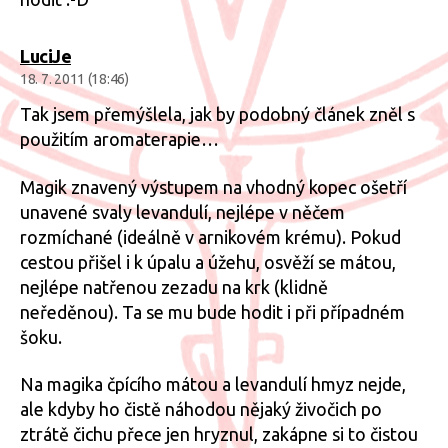
LuciJe
18. 7. 2011 (18:46)
Tak jsem přemýšlela, jak by podobný článek zněl s
použitím aromaterapie…
Magik znavený výstupem na vhodný kopec ošetří
unavené svaly levandulí, nejlépe v něčem
rozmíchané (ideálně v arnikovém krému). Pokud
cestou přišel i k úpalu a úžehu, osvěží se mátou,
nejlépe natřenou zezadu na krk (klidně
neředěnou). Ta se mu bude hodit i při případném
šoku.
Na magika čpícího mátou a levandulí hmyz nejde,
ale kdyby ho čistě náhodou nějaký živočich po
ztrátě čichu přece jen hryznul, zakápne si to čistou