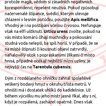
protože magik, vědom si zásadních negativních
korespondencí, repelent neužívá. Pokud způsobují
načervenalé štípance, svědící, kterým ulevuje
chlazení v lesním potůčku, použijte
Apis mellifica
.
Vhodný je i na poštípání včelou či vosou. Nefunguje
však na elfí uštknutí.
Urticu urens
zvolte, pokud na
vás místo komárů číhají muchničky a pokousání
studná voda nelepší, ba spíš horší. V případě, že se
na místě štípnutí či kousnutí objeví zatrvrdlý,
nafialovělý otok s popraskanými žilkami či místo
hnisá, případně otékají nejbližší mízní uzliny, je
nejvyšší čas na
Tarentulu cubensis
.
Dým z rozdělaného ohníčku zahnal spolehlivě
veškerý bodavý hmyz v okruhu třista metrů. V
ohništi má i dostatek uhlíků do kadidelnice. Už
během výcvilku mu jeho mistr jasně říkal, aby s ní,
když je rozpálená, zacházel opatrně. Dnes však