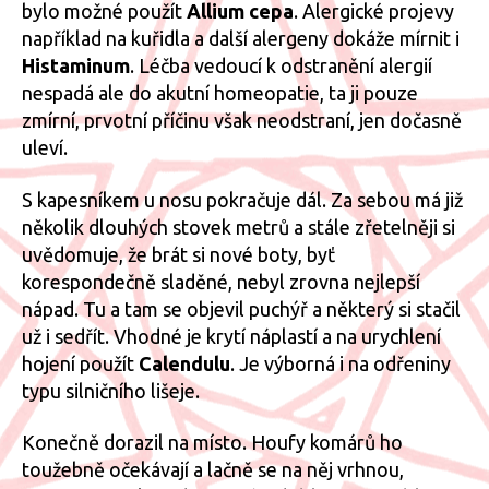
bylo možné použít
Allium cepa
. Alergické projevy
například na kuřidla a další alergeny dokáže mírnit i
Histaminum
.
Léčba vedoucí k odstranění alergií
nespadá ale do akutní homeopatie, ta ji pouze
zmírní, prvotní příčinu však neodstraní, jen dočasně
uleví.
S kapesníkem u nosu pokračuje dál. Za sebou má již
několik dlouhých stovek metrů a stále zřetelněji si
uvědomuje, že brát si nové boty, byť
korespondečně sladěné, nebyl zrovna nejlepší
nápad. Tu a tam se objevil puchýř a některý si stačil
už i sedřít. Vhodné je krytí náplastí a na urychlení
hojení použít
Calendulu
. Je výborná i na odřeniny
typu silničního lišeje.
Konečně dorazil na místo. Houfy komárů ho
toužebně očekávají a lačně se na něj vrhnou,