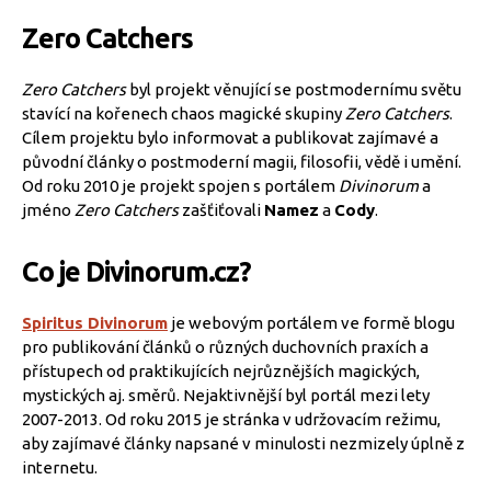
Zero Catchers
Zero Catchers
byl projekt věnující se postmodernímu světu
stavící na kořenech chaos magické skupiny
Zero Catchers
.
Cílem projektu bylo informovat a publikovat zajímavé a
původní články o postmoderní magii, filosofii, vědě i umění.
Od roku 2010 je projekt spojen s portálem
Divinorum
a
jméno
Zero Catchers
zašťiťovali
Namez
a
Cody
.
Co je Divinorum.cz?
Spiritus Divinorum
je webovým portálem ve formě blogu
pro publikování článků o různých duchovních praxích a
přístupech od praktikujících nejrůznějších magických,
mystických aj. směrů. Nejaktivnější byl portál mezi lety
2007-2013. Od roku 2015 je stránka v udržovacím režimu,
aby zajímavé články napsané v minulosti nezmizely úplně z
internetu.