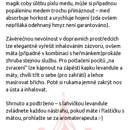
magik coby úlitbu pixlu medu, může si případnou
popáleninu medem trochu přimáznout – med
absorbuje horkost a urychluje hojení (zda ovšem
nepřiláká odehnaný hmyz není garantováno).
Závěrečnou nevolnost v dopravních prostředcích
lze elegantně vyřešit inhalováním zázvoru, ovšem
máta (případně v kombinaci s heřmánkem)prokáže
zhruba stejnou službu. Pro potlačení pocitů „na
zvracení“ lze kápnout na zápěstí kapku levandule a
máty, chvíli třít o sebe (pro zahřátí) a lehce
masírovat břicho. Poté si rukama jemně zakrýt nos
a ústa a inhalovat.
Shrnuto a podtrženo – s lahvičkou levandule
zvládnete každou nástrahu, pokud máte i flaštičku s
mátou, prohlašte se za aromaterapeuta :-)