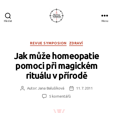
Hledat
Menu
Spiritus
divinorum
Rubriky
REVUE SYMPOSION
ZDRAVÍ
Jak může homeopatie
pomoci při magickém
rituálu v přírodě
Autor:
Jana Balušíková
11. 7. 2011
Autor
Datum
příspěvku
příspěvku
u
5 komentářů
textu
s
názvem