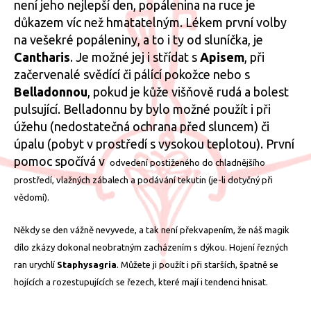
není jeho nejlepší den, popálenina na ruce je
důkazem víc než hmatatelným. Lékem první volby
na vešekré popáleniny, a to i ty od sluníčka, je
Cantharis
. Je možné jej i střídat s
Apisem
, při
začervenalé svědící či pálící pokožce nebo s
Belladonnou
, pokud je kůže višňově rudá a bolest
pulsující. Belladonnu by bylo možné použít i při
úžehu (nedostatečná ochrana před sluncem) či
úpalu (pobyt v prostředí s vysokou teplotou). První
pomoc spočívá v
odvedení postiženého do chladnějšího
prostředí, vlažných zábalech a podávání tekutin (je-li dotyčný při
vědomí).
Někdy se den vážně nevyvede, a tak není překvapením, že náš magik
dílo zkázy dokonal neobratným zacházením s dýkou. Hojení řezných
ran urychlí
Staphysagria
. Můžete ji použít i při starších, špatně se
hojících a rozestupujících se řezech, které mají i tendenci hnisat.