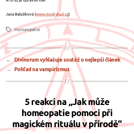
Jana Balušíková (
www.modryhad.cz
)
Homeopatie
Štítky
←
Divinorum vyhlašuje soutěž o nejlepší článek
→
Pohľad na vampírizmus
5 reakcí na „Jak může
homeopatie pomoci při
magickém rituálu v přírodě“