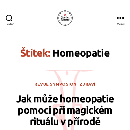
Hledat
Menu
Spiritus
divinorum
Štítek:
Homeopatie
Rubriky
REVUE SYMPOSION
ZDRAVÍ
Jak může homeopatie
pomoci při magickém
rituálu v přírodě