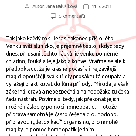
Autor:
Jana Balušíková
11. 7. 2011
Autor
Datum
příspěvku
příspěvku
u
5 komentářů
textu
s
názvem
Tak jako každý rok i letos nakonec přišlo léto.
Jak
Venku svítí sluníčko, je příjemně teplo, i když tedy
může
dnes, při psaní těchto řádků, je venku poměrně
homeopatie
chladno, fouká a leje jako z konve. Vraťme se ale k
pomoci
předpokladu, že je krásné počasí a i nejzavilejší
při
magici opouštějí svá kuřidly prosáknutá doupata a
magickém
rituálu
vyrážejí praktikovat do lůna přírody. Příroda je však
v
zákeřná, dravá a nebezpečná a na nebožáka tu čeká
přírodě
řada nástrah. Povíme si tedy, jak překonat jejich
možné následky pomocí homeopatie. Protože
příprava samotná je často řešena dlouhodobou
přípravou i „detoxikací“ organismu, pro mnohé
magiky je pomoc homeopatik jedním