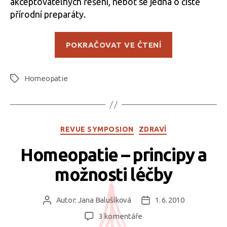
akceptovatelných řešení, neboť se jedná o čistě
přírodní preparáty.
„Jak
POKRAČOVAT VE ČTENÍ
může
homeopatie
Homeopatie
pomoci
Štítky
při
magickém
rituálu
Rubriky
REVUE SYMPOSION
ZDRAVÍ
v
přírodě“
Homeopatie – principy a
možnosti léčby
Autor:
Jana Balušíková
1. 6. 2010
Autor
Datum
příspěvku
příspěvku
u
3 komentáře
textu