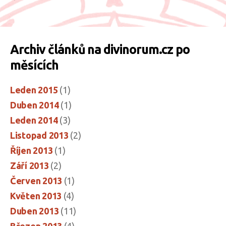
možnosti
léčby“
Archiv článků na divinorum.cz po
měsících
Leden 2015
(1)
Duben 2014
(1)
Leden 2014
(3)
Listopad 2013
(2)
Říjen 2013
(1)
Září 2013
(2)
Červen 2013
(1)
Květen 2013
(4)
Duben 2013
(11)