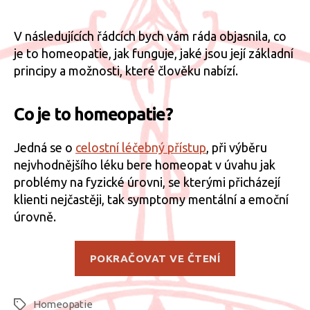
s
názvem
V následujících řádcích bych vám ráda objasnila, co
Homeopatie
je to homeopatie, jak funguje, jaké jsou její základní
–
principy a možnosti, které člověku nabízí.
principy
a
možnosti
Co je to homeopatie?
léčby
Jedná se o
celostní léčebný přístup
, při výběru
nejvhodnějšího léku bere homeopat v úvahu jak
problémy na fyzické úrovni, se kterými přicházejí
klienti nejčastěji, tak symptomy mentální a emoční
úrovně.
„Homeopatie
POKRAČOVAT VE ČTENÍ
–
principy
Homeopatie
a
Štítky