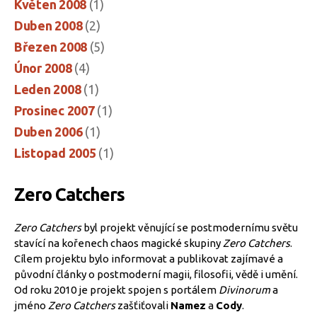
Květen 2008
(1)
Duben 2008
(2)
Březen 2008
(5)
Únor 2008
(4)
Leden 2008
(1)
Prosinec 2007
(1)
Duben 2006
(1)
Listopad 2005
(1)
Zero Catchers
Zero Catchers
byl projekt věnující se postmodernímu světu
stavící na kořenech chaos magické skupiny
Zero Catchers
.
Cílem projektu bylo informovat a publikovat zajímavé a
původní články o postmoderní magii, filosofii, vědě i umění.
Od roku 2010 je projekt spojen s portálem
Divinorum
a
jméno
Zero Catchers
zašťiťovali
Namez
a
Cody
.