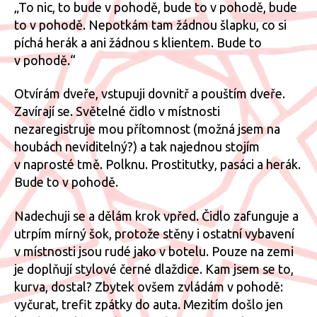
„To nic, to bude v pohodě, bude to v pohodě, bude
to v pohodě. Nepotkám tam žádnou šlapku, co si
píchá herák a ani žádnou s klientem. Bude to
v pohodě.“
Otvírám dveře, vstupuji dovnitř a pouštím dveře.
Zavírají se. Světelné čidlo v místnosti
nezaregistruje mou přítomnost (možná jsem na
houbách neviditelný?) a tak najednou stojím
v naprosté tmě. Polknu. Prostitutky, pasáci a herák.
Bude to v pohodě.
Nadechuji se a dělám krok vpřed. Čidlo zafunguje a
utrpím mírný šok, protože stěny i ostatní vybavení
v místnosti jsou rudé jako v botelu. Pouze na zemi
je doplňují stylové černé dlaždice. Kam jsem se to,
kurva, dostal? Zbytek ovšem zvládám v pohodě:
vyčurat, trefit zpátky do auta. Mezitím došlo jen