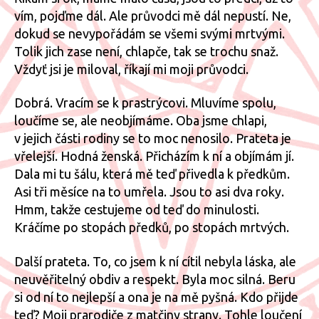
vím, pojďme dál. Ale průvodci mě dál nepustí. Ne,
dokud se nevypořádám se všemi svými mrtvými.
Tolik jich zase není, chlapče, tak se trochu snaž.
Vždyť jsi je miloval, říkají mi moji průvodci.
Dobrá. Vracím se k prastrýcovi. Mluvíme spolu,
loučíme se, ale neobjímáme. Oba jsme chlapi,
v jejich části rodiny se to moc nenosilo. Prateta je
vřelejší. Hodná ženská. Přicházím k ní a objímám jí.
Dala mi tu šálu, která mě teď přivedla k předkům.
Asi tři měsíce na to umřela. Jsou to asi dva roky.
Hmm, takže cestujeme od teď do minulosti.
Kráčíme po stopách předků, po stopách mrtvých.
Další prateta. To, co jsem k ní cítil nebyla láska, ale
neuvěřitelný obdiv a respekt. Byla moc silná. Beru
si od ní to nejlepší a ona je na mě pyšná. Kdo přijde
teď? Moji prarodiče z matčiny strany. Tohle loučení