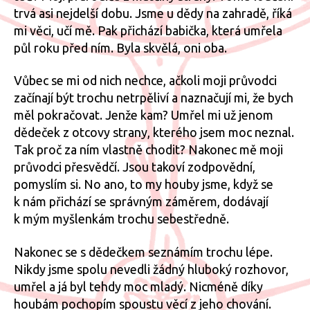
trvá asi nejdelší dobu. Jsme u dědy na zahradě, říká
mi věci, učí mě. Pak přichází babička, která umřela
půl roku před ním. Byla skvělá, oni oba.
Vůbec se mi od nich nechce, ačkoli moji průvodci
začínají být trochu netrpěliví a naznačují mi, že bych
měl pokračovat. Jenže kam? Umřel mi už jenom
dědeček z otcovy strany, kterého jsem moc neznal.
Tak proč za ním vlastně chodit? Nakonec mě moji
průvodci přesvědčí. Jsou takoví zodpovědní,
pomyslím si. No ano, to my houby jsme, když se
k nám přichází se správným záměrem, dodávají
k mým myšlenkám trochu sebestředně.
Nakonec se s dědečkem seznámím trochu lépe.
Nikdy jsme spolu nevedli žádný hluboký rozhovor,
umřel a já byl tehdy moc mladý. Nicméně díky
houbám pochopím spoustu věcí z jeho chování.