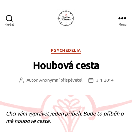
Hledat
Menu
Spiritus
divinorum
Rubriky
PSYCHEDELIA
Houbová cesta
Autor:
Anonymní přispěvatel
3. 1. 2014
Autor
Datum
příspěvku
příspěvku
Chci vám vyprávět jeden příběh. Bude to příběh o
mé houbové cestě.