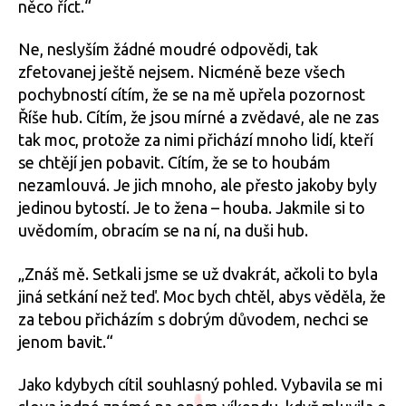
něco říct.“
Ne, neslyším žádné moudré odpovědi, tak
zfetovanej ještě nejsem. Nicméně beze všech
pochybností cítím, že se na mě upřela pozornost
Říše hub. Cítím, že jsou mírné a zvědavé, ale ne zas
tak moc, protože za nimi přichází mnoho lidí, kteří
se chtějí jen pobavit. Cítím, že se to houbám
nezamlouvá. Je jich mnoho, ale přesto jakoby byly
jedinou bytostí. Je to žena – houba. Jakmile si to
uvědomím, obracím se na ní, na duši hub.
„Znáš mě. Setkali jsme se už dvakrát, ačkoli to byla
jiná setkání než teď. Moc bych chtěl, abys věděla, že
za tebou přicházím s dobrým důvodem, nechci se
jenom bavit.“
Jako kdybych cítil souhlasný pohled. Vybavila se mi