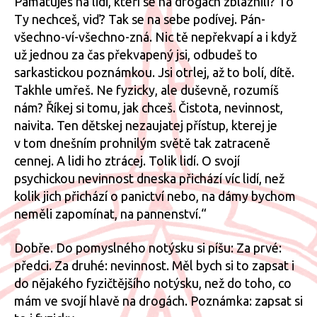
Pamatuješ na lidi, kteří se na drogách zbláznili? To
Ty nechceš, viď? Tak se na sebe podívej. Pán-
všechno-ví-všechno-zná. Nic tě nepřekvapí a i když
už jednou za čas překvapený jsi, odbudeš to
sarkastickou poznámkou. Jsi otrlej, až to bolí, dítě.
Takhle umřeš. Ne fyzicky, ale duševně, rozumíš
nám? Říkej si tomu, jak chceš. Čistota, nevinnost,
naivita. Ten dětskej nezaujatej přístup, kterej je
v tom dnešním prohnilým světě tak zatraceně
cennej. A lidi ho ztrácej. Tolik lidí. O svojí
psychickou nevinnost dneska přichází víc lidí, než
kolik jich přichází o panictví nebo, na dámy bychom
neměli zapomínat, na pannenství.“
Dobře. Do pomyslného notýsku si píšu: Za prvé:
předci. Za druhé: nevinnost. Měl bych si to zapsat i
do nějakého fyzičtějšího notýsku, než do toho, co
mám ve svojí hlavě na drogách. Poznámka: zapsat si