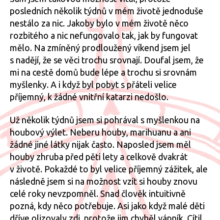
posledních několik týdnů v mém životě jednoduše
nestálo za nic. Jakoby bylo v mém životě něco
rozbitého a nic nefungovalo tak, jak by fungovat
mělo. Na zmíněný prodloužený víkend jsem jel
s nadějí, že se věci trochu srovnají. Doufal jsem, že
mi na cestě domů bude lépe a trochu si srovnám
myšlenky. A i když byl pobyt s přáteli velice
příjemný, k žádné vnitřní katarzi nedošlo.
Už několik týdnů jsem si pohrával s myšlenkou na
houbový výlet. Neberu houby, marihuanu a ani
žádné jiné látky nijak často. Naposled jsem měl
houby zhruba před pěti lety a celkově dvakrát
v životě. Pokaždé to byl velice příjemný zážitek, ale
následně jsem si na možnost vzít si houby znovu
celé roky nevzpomněl. Snad člověk intuitivně
pozná, kdy něco potřebuje. Asi jako když malé děti
dříve olizovaly zdi, protože jim chyběl vápník. Cítil