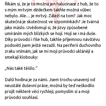
Říkám si, že je to možná jen halucinace z hub, že to
s mým mrtvým dědečkem takhle možná vůbec
nebylo. Ale… je mrtvý. Záleží na tom? Jak moc
skutečná je skutečnost ve vzpomínkách? Je tvárná
jako máslo. Uvědomuji si, že jizvy způsobené
umíráním mých blízkých se hojí. Hojí se i má duše.
Díky průvodci i říše hub, takhle příjemnou návštěvu
podsvětí jsem ještě nezažil. Na periferii duchovního
zraku vnímám, jak se mi moji průvodci uklánějí a
smekají klobouky:
„Nás také těšilo.“
Další hodina je za námi. Jsem trochu unavený od
neustálé duševní práce, možná by teď neškodilo
projít některé věci rychleji, pomyslím si a moji
průvodci souhlasí.