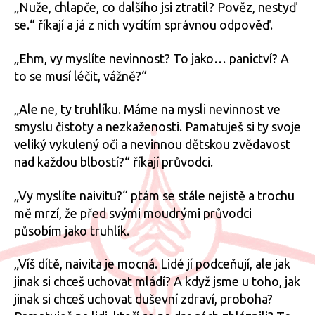
„Nuže, chlapče, co dalšího jsi ztratil? Pověz, nestyď
se.“ říkají a já z nich vycítím správnou odpověď.
„Ehm, vy myslíte nevinnost? To jako… panictví? A
to se musí léčit, vážně?“
„Ale ne, ty truhlíku. Máme na mysli nevinnost ve
smyslu čistoty a nezkaženosti. Pamatuješ si ty svoje
veliký vykulený oči a nevinnou dětskou zvědavost
nad každou blbostí?“ říkají průvodci.
„Vy myslíte naivitu?“ ptám se stále nejistě a trochu
mě mrzí, že před svými moudrými průvodci
působím jako truhlík.
„Víš dítě, naivita je mocná. Lidé jí podceňují, ale jak
jinak si chceš uchovat mládí? A když jsme u toho, jak
jinak si chceš uchovat duševní zdraví, proboha?