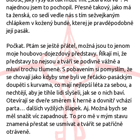
najednou jsem to pochopil. Přesně takový, jako má
ta ženská, co sedí vedle nás s tím sežvejkaným
chlápkem v kožený bundě, kterej je pravděpodobně
její pasák.
Počkat. Ptám se ještě přátel, možná jsou to jenom
moje houbovo-dojezdový představy. Říkají mi, že
představy to nejsou a tváří se podivně vážně a
mluví trochu tlumeně. S pobavením si pomyslím, že
se chovají jako kdyby sme byli ve feťácko-pasáckým
doupěti s kurvama, co mají nejlepší léta za sebou, a
nechtějí, aby je tihle lidi slyšeli, jak se o nich baví.
Otevírají se dveře směrem k herně a dovnitř vchází
parta… dalších vyžilých šlapek. Aj. Možná bych se
měl snažit víc zapadnout. To pro mě v mým stavu
znamená přestat se usmívat a tvářit se patřičně
otráveně.