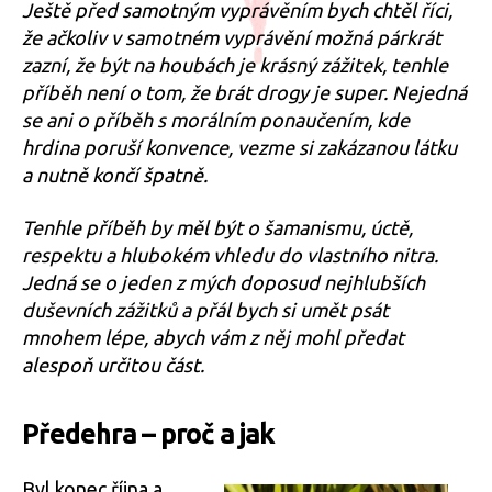
Ještě před samotným vyprávěním bych chtěl říci,
že ačkoliv v samotném vyprávění možná párkrát
zazní, že být na houbách je krásný zážitek, tenhle
příběh není o tom, že brát drogy je super. Nejedná
se ani o příběh s morálním ponaučením, kde
hrdina poruší konvence, vezme si zakázanou látku
a nutně končí špatně.
Tenhle příběh by měl být o šamanismu, úctě,
respektu a hlubokém vhledu do vlastního nitra.
Jedná se o jeden z mých doposud nejhlubších
duševních zážitků a přál bych si umět psát
mnohem lépe, abych vám z něj mohl předat
alespoň určitou část.
Předehra – proč a jak
Byl konec října a