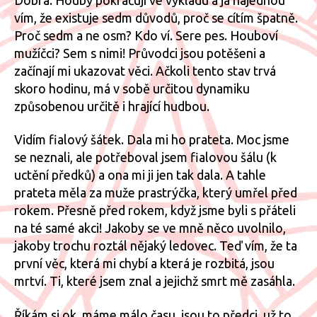
vím, že existuje sedm důvodů, proč se cítím špatně.
Proč sedm a ne osm? Kdo ví. Sere pes. Houboví
mužíčci? Sem s nimi! Průvodci jsou potěšeni a
začínají mi ukazovat věci. Ačkoli tento stav trvá
skoro hodinu, má v sobě určitou dynamiku
způsobenou určitě i hrající hudbou.
Vidím fialový šátek. Dala mi ho prateta. Moc jsme
se neznali, ale potřeboval jsem fialovou šálu (k
uctění předků) a ona mi ji jen tak dala. A tahle
prateta měla za muže prastrýčka, který umřel před
rokem. Přesně před rokem, když jsme byli s přáteli
na té samé akci! Jakoby se ve mně něco uvolnilo,
jakoby trochu roztál nějaký ledovec. Teď vím, že ta
první věc, která mi chybí a která je rozbitá, jsou
mrtví. Ti, které jsem znal a jejichž smrt mě zasáhla.
Říkám si ok, máme málo času, jsou to předci, už to