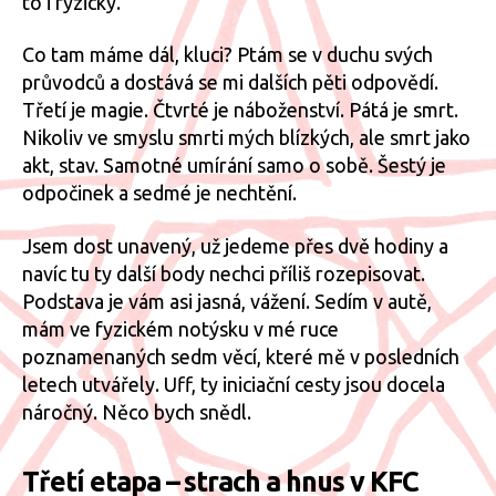
to i fyzicky.
Co tam máme dál, kluci? Ptám se v duchu svých
průvodců a dostává se mi dalších pěti odpovědí.
Třetí je magie. Čtvrté je náboženství. Pátá je smrt.
Nikoliv ve smyslu smrti mých blízkých, ale smrt jako
akt, stav. Samotné umírání samo o sobě. Šestý je
odpočinek a sedmé je nechtění.
Jsem dost unavený, už jedeme přes dvě hodiny a
navíc tu ty další body nechci příliš rozepisovat.
Podstava je vám asi jasná, vážení. Sedím v autě,
mám ve fyzickém notýsku v mé ruce
poznamenaných sedm věcí, které mě v posledních
letech utvářely. Uff, ty iniciační cesty jsou docela
náročný. Něco bych snědl.
Třetí etapa – strach a hnus v KFC