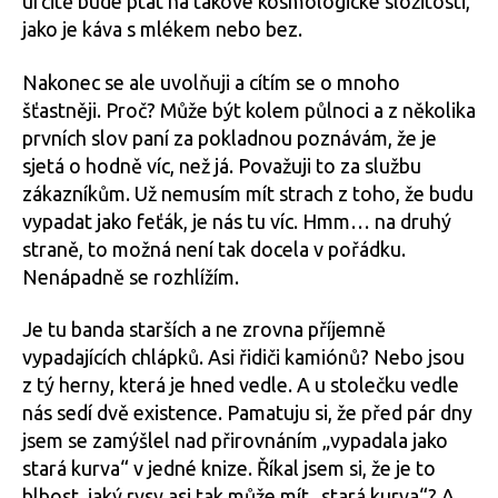
určitě bude ptát na takové kosmologické složitosti,
jako je káva s mlékem nebo bez.
Nakonec se ale uvolňuji a cítím se o mnoho
šťastněji. Proč? Může být kolem půlnoci a z několika
prvních slov paní za pokladnou poznávám, že je
sjetá o hodně víc, než já. Považuji to za službu
zákazníkům. Už nemusím mít strach z toho, že budu
vypadat jako feťák, je nás tu víc. Hmm… na druhý
straně, to možná není tak docela v pořádku.
Nenápadně se rozhlížím.
Je tu banda starších a ne zrovna příjemně
vypadajících chlápků. Asi řidiči kamiónů? Nebo jsou
z tý herny, která je hned vedle. A u stolečku vedle
nás sedí dvě existence. Pamatuju si, že před pár dny
jsem se zamýšlel nad přirovnáním „vypadala jako
stará kurva“ v jedné knize. Říkal jsem si, že je to
blbost, jaký rysy asi tak může mít „stará kurva“? A