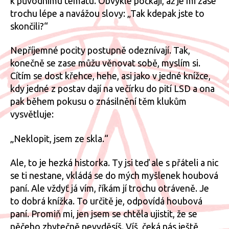
k původnímu tématu. Obvykle počkají, až je mi zase
trochu lépe a navážou slovy: „Tak kdepak jste to
skončili?“
Nepříjemné pocity postupně odeznívají. Tak,
konečně se zase můžu věnovat sobě, myslím si.
Cítím se dost křehce, hehe, asi jako v jedné knížce,
kdy jedné z postav dají na večírku do pití LSD a ona
pak během pokusu o znásilnění těm klukům
vysvětluje:
„Neklopit, jsem ze skla.“
Ale, to je hezká historka. Ty jsi teď ale s přáteli a nic
se ti nestane, vkládá se do mých myšlenek houbová
paní. Ale vždyť já vím, říkám jí trochu otráveně. Je
to dobrá knížka. To určitě je, odpovídá houbová
paní. Promiň mi, jen jsem se chtěla ujistit, že se
něčeho zbytečně nevyděsíš. Víš, čeká nás ještě