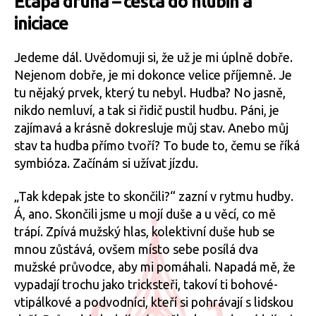
Etapa druhá – cesta do hlubin a
iniciace
Jedeme dál. Uvědomuji si, že už je mi úplně dobře.
Nejenom dobře, je mi dokonce velice příjemně. Je
tu nějaký prvek, který tu nebyl. Hudba? No jasně,
nikdo nemluví, a tak si řidič pustil hudbu. Páni, je
zajímavá a krásně dokresluje můj stav. Anebo můj
stav ta hudba přímo tvoří? To bude to, čemu se říká
symbióza. Začínám si užívat jízdu.
„Tak kdepak jste to skončili?“ zazní v rytmu hudby.
Á, ano. Skončili jsme u mojí duše a u věcí, co mě
trápí. Zpívá mužský hlas, kolektivní duše hub se
mnou zůstává, ovšem místo sebe posílá dva
mužské průvodce, aby mi pomáhali. Napadá mě, že
vypadají trochu jako tricksteři, takoví ti bohové-
vtipálkové a podvodníci, kteří si pohrávají s lidskou