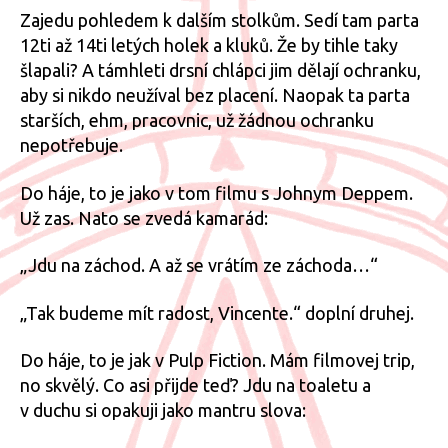
Zajedu pohledem k dalším stolkům. Sedí tam parta
12ti až 14ti letých holek a kluků. Že by tihle taky
šlapali? A támhleti drsní chlápci jim dělají ochranku,
aby si nikdo neužíval bez placení. Naopak ta parta
starších, ehm, pracovnic, už žádnou ochranku
nepotřebuje.
Do háje, to je jako v tom filmu s Johnym Deppem.
Už zas. Nato se zvedá kamarád:
„Jdu na záchod. A až se vrátím ze záchoda…“
„Tak budeme mít radost, Vincente.“ doplní druhej.
Do háje, to je jak v Pulp Fiction. Mám filmovej trip,
no skvělý. Co asi přijde teď? Jdu na toaletu a
v duchu si opakuji jako mantru slova: