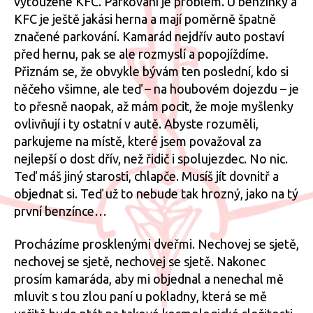
vytoužené KFC. Parkování je problém. U benzínky a
KFC je ještě jakási herna a mají poměrně špatně
značené parkování. Kamarád nejdřív auto postaví
před hernu, pak se ale rozmyslí a popojíždíme.
Přiznám se, že obvykle bývám ten poslední, kdo si
něčeho všimne, ale teď – na houbovém dojezdu – je
to přesně naopak, až mám pocit, že moje myšlenky
ovlivňují i ty ostatní v autě. Abyste rozuměli,
parkujeme na místě, které jsem považoval za
nejlepší o dost dřív, než řidič i spolujezdec. No nic.
Teď máš jiný starosti, chlapče. Musíš jít dovnitř a
objednat si. Teď už to nebude tak hrozný, jako na tý
první benzínce…
Procházíme prosklenými dveřmi. Nechovej se sjetě,
nechovej se sjetě, nechovej se sjetě. Nakonec
prosím kamaráda, aby mi objednal a nenechal mě
mluvit s tou zlou paní u pokladny, která se mě