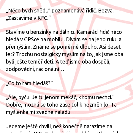
„Něco bych snědl.“ poznamenává řidič. Bezva.
„Zastavíme v KFC.“
Stavíme u benzínky na dálnici. Kamarád-řidič něco
hledá v GPSce na mobilu. Dívám se na jeho ruku a
přemýšlím. Známe se poměrně dlouho. Asi deset
let? Trochu nostalgicky myslím na to, jak jsme oba
byli ještě téměř děti. A teď jsme oba dospělí,
zodpovědní, racionální…
„Co to tam hledáš?“
„Ále, pyču. Je tu jenom mekáč, k tomu nechci.“
Dobře, možná se toho zase tolik nezměnilo. Ta
myšlenka mi zvedne náladu.
Jedeme ještě chvíli, než konečně narazíme na