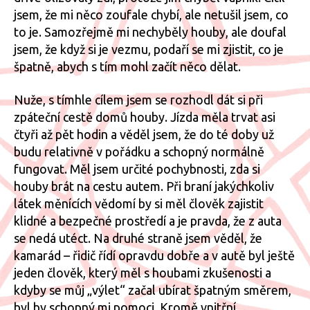
jsem, že mi něco zoufale chybí, ale netušil jsem, co
to je. Samozřejmě mi nechyběly houby, ale doufal
jsem, že když si je vezmu, podaří se mi zjistit, co je
špatně, abych s tím mohl začít něco dělat.
Nuže, s tímhle cílem jsem se rozhodl dát si při
zpáteční cestě domů houby. Jízda měla trvat asi
čtyři až pět hodin a věděl jsem, že do té doby už
budu relativně v pořádku a schopný normálně
fungovat. Měl jsem určité pochybnosti, zda si
houby brát na cestu autem. Při braní jakýchkoliv
látek měnících vědomí by si měl člověk zajistit
klidné a bezpečné prostředí a je pravda, že z auta
se nedá utéct. Na druhé straně jsem věděl, že
kamarád – řidič řídí opravdu dobře a v autě byl ještě
jeden člověk, který měl s houbami zkušenosti a
kdyby se můj „výlet“ začal ubírat špatným směrem,
byl by schopný mi pomoci. Kromě vnitřní