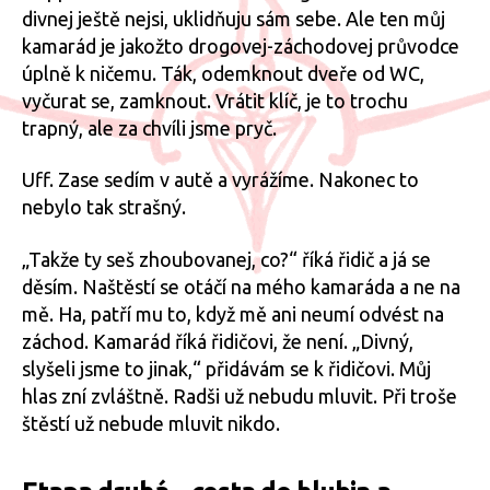
divnej ještě nejsi, uklidňuju sám sebe. Ale ten můj
kamarád je jakožto drogovej-záchodovej průvodce
úplně k ničemu. Ták, odemknout dveře od WC,
vyčurat se, zamknout. Vrátit klíč, je to trochu
trapný, ale za chvíli jsme pryč.
Uff. Zase sedím v autě a vyrážíme. Nakonec to
nebylo tak strašný.
„Takže ty seš zhoubovanej, co?“ říká řidič a já se
děsím. Naštěstí se otáčí na mého kamaráda a ne na
mě. Ha, patří mu to, když mě ani neumí odvést na
záchod. Kamarád říká řidičovi, že není. „Divný,
slyšeli jsme to jinak,“ přidávám se k řidičovi. Můj
hlas zní zvláštně. Radši už nebudu mluvit. Při troše
štěstí už nebude mluvit nikdo.