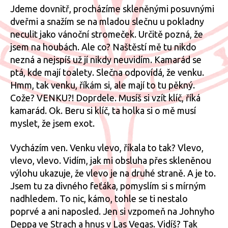
Jdeme dovnitř, procházíme skleněnými posuvnými
dveřmi a snažím se na mladou slečnu u pokladny
neculit jako vánoční stromeček. Určitě pozná, že
jsem na houbách. Ale co? Naštěstí mě tu nikdo
nezná a nejspíš už jí nikdy neuvidím. Kamarád se
ptá, kde mají toalety. Slečna odpovídá, že venku.
Hmm, tak venku, říkám si, ale mají to tu pěkný.
Cože? VENKU?! Doprdele. Musíš si vzít klíč, říká
kamarád. Ok. Beru si klíč, ta holka si o mě musí
myslet, že jsem exot.
Vycházím ven. Venku vlevo, říkala to tak? Vlevo,
vlevo, vlevo. Vidím, jak mi obsluha přes skleněnou
výlohu ukazuje, že vlevo je na druhé straně. A je to.
Jsem tu za divného feťáka, pomyslím si s mírným
nadhledem. To nic, kámo, tohle se ti nestalo
poprvé a ani naposled. Jen si vzpomeň na Johnyho
Deppa ve Strach a hnus v Las Vegas. Vidíš? Tak