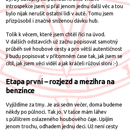
introspekce jsem si přál jenom jednu další věc a tou
bylo nijak nerušit ostatní lidi v autě. Tomu jsem
přizpůsobil i značně sníženou dávku hub.
Tolik k věcem, které jsem chtěl říci na úvod.
V dalších odstavcích už začnu popisovat samotný
průběh své houbové cesty a pro větší autentičnost
ji budu popisovat v přítomném čase tak, jak jsem se
cítil, jak jsem věci viděl a jak kráčeli růžoví sloni :-)
Etapa první – rozjezd a mezihra na
benzínce
Vyjíždíme za tmy. Je asi sedm večer, doma budeme
někdy po půlnoci. Tak jo. V tašce mám láhev
s půllitrem oslazeného houbového čaje. Upíjím
jenom trochu, odhadem jednu deci. Už není cesty