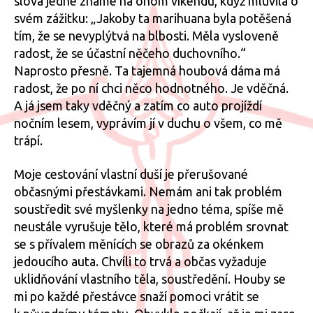
slova jedné známé na onom víkendu, když mluvila o
svém zážitku: „Jakoby ta marihuana byla potěšená
tím, že se nevyplýtvá na blbosti. Měla vysloveně
radost, že se účastní něčeho duchovního.“
Naprosto přesně. Ta tajemná houbová dáma má
radost, že po ní chci něco hodnotného. Je vděčná.
A já jsem taky vděčný a zatím co auto projíždí
nočním lesem, vyprávím jí v duchu o všem, co mě
trápí.
Moje cestování vlastní duší je přerušované
občasnými přestávkami. Nemám ani tak problém
soustředit své myšlenky na jedno téma, spíše mě
neustále vyrušuje tělo, které má problém srovnat
se s přívalem měnících se obrazů za okénkem
jedoucího auta. Chvíli to trvá a občas vyžaduje
uklidňování vlastního těla, soustředění. Houby se
mi po každé přestávce snaží pomoci vrátit se