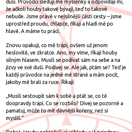
duší. Průvodci sledují mé myšlenky a odpovídají mi,
že ačkoli houby takové bývají, teď to takové
nebude. Jsme právě v nejsilnější části cesty – jsme
uprostřed proudu, chlapče, říkají a hladí mě po
hlavě. A máme tu práci.
Znovu opakuji, co mě trápí, ovšem už jenom
heslovitě, ve zkratce. Ano, my víme, říkají houby
silným hlasem. Musíš se podívat sám na sebe a na
jizvy ve své duši. Podívej se. Ale jak, ptám se? Teď je
každý průvodce na jedné mé straně a mám pocit,
jakoby mě brali za ruce. Říkají:
„Musíš sestoupit sám k sobě a ptát se, co tě
doopravdy trápí. Co se rozbilo? Dívej se pozorně a
pamatuj, může to mít dávnější kořeny, než si
myslíš.“
Dobrá. Houby pokračují ve výkladu a já najednou