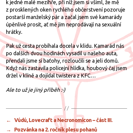
k jedné malé mezihře, při níž jsem si všiml, že mě
z prosklených oken rychlého občerstvení pozoruje
postarší manželský pár a začal jsem své kamarády
úpěnlivě prosit, ať mě jim neprodávají na sexuální
hrátky.
Pak už cesta probíhala docela v klidu. Kamarád nás
po dalších dvou hodinách vysadil u našeho auta,
přendali jsme si baťohy, rozloučili se a jeli domů.
Když nás zastavila policejní hlídka, houbový čaj jsem
držel v klíně a dojídal twistera z KFC…
Ale to už je jiný příběh :-)
←
Vúdú, Lovecraft a Necronomicon – část III.
→
Pozvánka na 2. ročník plesu pohanů