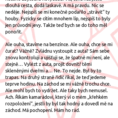
dlouhá cesta, dodá laskavě. A má pravdu. Nic se
neděje. Nejspíš se mi konečně podařilo „strávit“ ty
houby. Fyzicky se cítím mnohem líp, nejspíš to byly
jen průvodní jevy. Takže teď bych se do toho měl
ponořit.
Ale ouha, stavíme na benzínce. Ale ouha, chce se mi
čurat? Vážně? Zvládnu vystoupit z auta? Sám sebe
znovu kontroluji a ujišťuji se, že špatně mi není, ale
stejně… Vylézt z auta, projít dovnitř těmi
skleněnými dveřmi a… Ne. To nejde. Byl by to
trapas. Na druhý straně řidič říkal, že teď jedeme
teprve hodinu. Na záchod se mi vážně trochu chce.
Ale mohl bych to vydržet. Ale taky bych nemusel.
Ach. Říkám kamarádovi, který ví o mém „křehkém
rozpoložení“, jestli by byl tak hodný a dovedl mě na
záchod. Má pochopení. Mám ho rád.