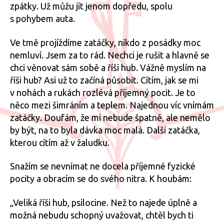
zpátky. Už můžu jít jenom dopředu, spolu
s pohybem auta.
Ve tmě projíždíme zatáčky, nikdo z posádky moc
nemluví. Jsem za to rád. Nechci je rušit a hlavně se
chci věnovat sám sobě a říši hub. Vážně myslím na
říši hub? Asi už to začíná působit. Cítím, jak se mi
v nohách a rukách rozlévá příjemný pocit. Je to
něco mezi šimráním a teplem. Najednou víc vnímám
zatáčky. Doufám, že mi nebude špatně, ale nemělo
by být, na to byla dávka moc malá. Další zatáčka,
kterou cítím až v žaludku.
Snažím se nevnímat ne docela příjemné fyzické
pocity a obracím se do svého nitra. K houbám:
„Veliká říši hub, psilocine. Než to najede úplně a
možná nebudu schopný uvažovat, chtěl bych ti