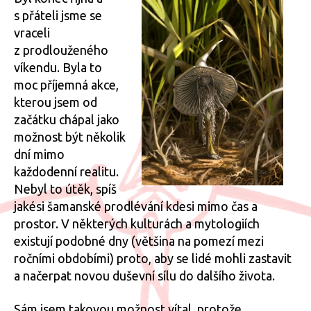
s přáteli jsme se
vraceli
z prodlouženého
víkendu. Byla to
moc příjemná akce,
kterou jsem od
začátku chápal jako
možnost být několik
dní mimo
každodenní realitu.
Nebyl to útěk, spíš
jakési šamanské prodlévání kdesi mimo čas a
prostor. V některých kulturách a mytologiích
existují podobné dny (většina na pomezí mezi
ročními obdobími) proto, aby se lidé mohli zastavit
a načerpat novou duševní sílu do dalšího života.
Sám jsem takovou možnost vítal, protože