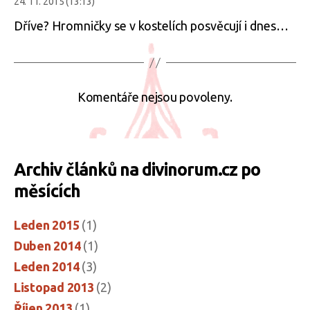
24. 11. 2015 (13:13)
Dříve? Hromničky se v kostelích posvěcují i dnes…
Komentáře nejsou povoleny.
Archiv článků na divinorum.cz po
měsících
Leden 2015
(1)
Duben 2014
(1)
Leden 2014
(3)
Listopad 2013
(2)
Říjen 2013
(1)