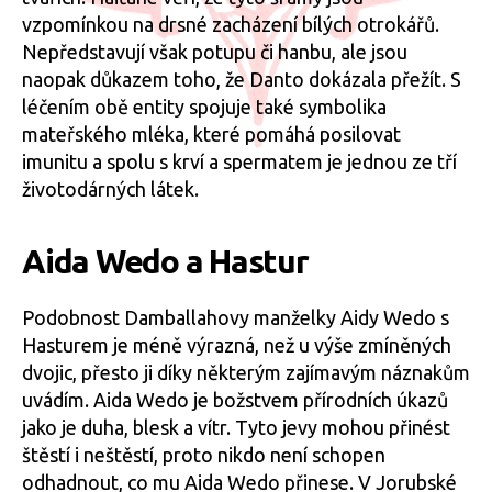
vzpomínkou na drsné zacházení bílých otrokářů.
Nepředstavují však potupu či hanbu, ale jsou
naopak důkazem toho, že Danto dokázala přežít. S
léčením obě entity spojuje také symbolika
mateřského mléka, které pomáhá posilovat
imunitu a spolu s krví a spermatem je jednou ze tří
životodárných látek.
Aida Wedo a Hastur
Podobnost Damballahovy manželky Aidy Wedo s
Hasturem je méně výrazná, než u výše zmíněných
dvojic, přesto ji díky některým zajímavým náznakům
uvádím. Aida Wedo je božstvem přírodních úkazů
jako je duha, blesk a vítr. Tyto jevy mohou přinést
štěstí i neštěstí, proto nikdo není schopen
odhadnout, co mu Aida Wedo přinese. V Jorubské