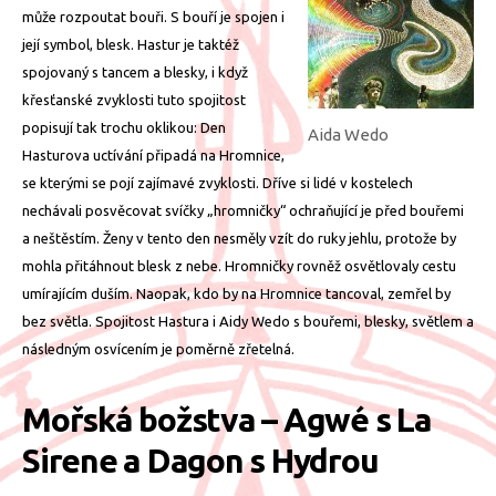
může rozpoutat bouři. S bouří je spojen i
její symbol, blesk. Hastur je taktéž
spojovaný s tancem a blesky, i když
křesťanské zvyklosti tuto spojitost
popisují tak trochu oklikou: Den
Aida Wedo
Hasturova uctívání připadá na Hromnice,
se kterými se pojí zajímavé zvyklosti. Dříve si lidé v kostelech
nechávali posvěcovat svíčky „hromničky“ ochraňující je před bouřemi
a neštěstím. Ženy v tento den nesměly vzít do ruky jehlu, protože by
mohla přitáhnout blesk z nebe. Hromničky rovněž osvětlovaly cestu
umírajícím duším. Naopak, kdo by na Hromnice tancoval, zemřel by
bez světla. Spojitost Hastura i Aidy Wedo s bouřemi, blesky, světlem a
následným osvícením je poměrně zřetelná.
Mořská božstva – Agwé s La
Sirene a Dagon s Hydrou