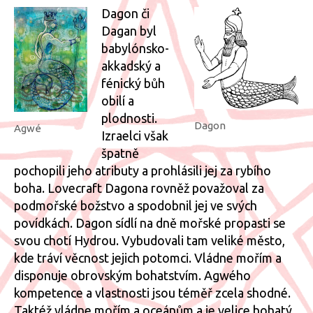
Dagon či
Dagan byl
babylónsko-
akkadský a
fénický bůh
obilí a
plodnosti.
Dagon
Agwé
Izraelci však
špatně
pochopili jeho atributy a prohlásili jej za rybího
boha. Lovecraft Dagona rovněž považoval za
podmořské božstvo a spodobnil jej ve svých
povídkách. Dagon sídlí na dně mořské propasti se
svou chotí Hydrou. Vybudovali tam veliké město,
kde tráví věcnost jejich potomci. Vládne mořím a
disponuje obrovským bohatstvím. Agwého
kompetence a vlastnosti jsou téměř zcela shodné.
Taktéž vládne mořím a oceánům a je velice bohatý.