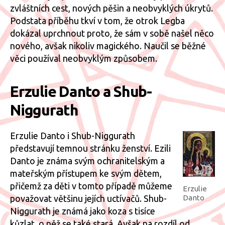
zvláštních cest, nových pěšin a neobvyklých úkrytů.
Podstata příběhu tkví v tom, že otrok Legba
dokázal uprchnout proto, že sám v sobě našel něco
nového, avšak nikoliv magického. Naučil se běžné
věci používal neobvyklým způsobem.
Erzulie Danto a Shub-
Niggurath
Erzulie Danto i Shub-Niggurath
představují temnou stránku ženství. Ezili
Danto je známa svým ochranitelským a
mateřským přístupem ke svým dětem,
přičemž za děti v tomto případě můžeme
Erzulie
Danto
považovat většinu jejích uctívačů. Shub-
Niggurath je známá jako koza s tisíce
kůzlat, o něž se také stará. Avšak na rozdíl od