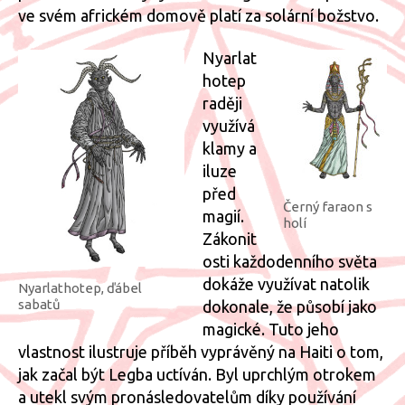
ve svém africkém domově platí za solární božstvo.
Nyarlat
hotep
raději
využívá
klamy a
iluze
před
Černý faraon s
magií.
holí
Zákonit
osti každodenního světa
dokáže využívat natolik
Nyarlathotep, ďábel
sabatů
dokonale, že působí jako
magické. Tuto jeho
vlastnost ilustruje příběh vyprávěný na Haiti o tom,
jak začal být Legba uctíván. Byl uprchlým otrokem
a utekl svým pronásledovatelům díky používání