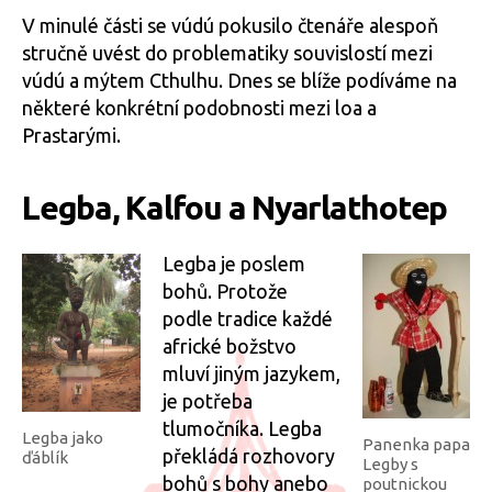
Necron
V minulé části se vúdú pokusilo čtenáře alespoň
–
stručně uvést do problematiky souvislostí mezi
část
vúdú a mýtem Cthulhu. Dnes se blíže podíváme na
II.
některé konkrétní podobnosti mezi loa a
Prastarými.
Legba, Kalfou a Nyarlathotep
Legba je poslem
bohů. Protože
podle tradice každé
africké božstvo
mluví jiným jazykem,
je potřeba
tlumočníka. Legba
Legba jako
Panenka papa
překládá rozhovory
ďáblík
Legby s
bohů s bohy anebo
poutnickou