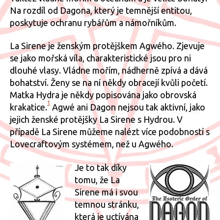
Na rozdíl od Dagona, který je temnější entitou,
poskytuje ochranu rybářům a námořníkům.
La Sirene je ženským protějškem Agwého. Zjevuje
se jako mořská víla, charakteristické jsou pro ni
dlouhé vlasy. Vládne mořím, nádherně zpívá a dává
bohatství. Ženy se na ní někdy obracejí kvůli početí.
Matka Hydra je někdy popisována jako obrovská
1
krakatice.
Agwé ani Dagon nejsou tak aktivní, jako
jejich ženské protějšky La Sirene s Hydrou. V
případě La Sirene můžeme nalézt více podobností s
Lovecraftovým systémem, než u Agwého.
Je to tak díky
tomu, že La
Sirene má i svou
temnou stránku,
která je uctívána