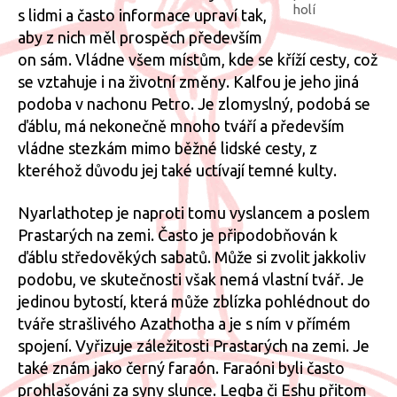
holí
s lidmi a často informace upraví tak,
aby z nich měl prospěch především
on sám. Vládne všem místům, kde se kříží cesty, což
se vztahuje i na životní změny. Kalfou je jeho jiná
podoba v nachonu Petro. Je zlomyslný, podobá se
ďáblu, má nekonečně mnoho tváří a především
vládne stezkám mimo běžné lidské cesty, z
kteréhož důvodu jej také uctívají temné kulty.
Nyarlathotep je naproti tomu vyslancem a poslem
Prastarých na zemi. Často je připodobňován k
ďáblu středověkých sabatů. Může si zvolit jakkoliv
podobu, ve skutečnosti však nemá vlastní tvář. Je
jedinou bytostí, která může zblízka pohlédnout do
tváře strašlivého Azathotha a je s ním v přímém
spojení. Vyřizuje záležitosti Prastarých na zemi. Je
také znám jako černý faraón. Faraóni byli často
prohlašováni za syny slunce. Legba či Eshu přitom