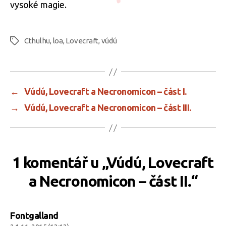
vysoké magie.
Cthulhu
,
loa
,
Lovecraft
,
vúdú
Štítky
←
Vúdú, Lovecraft a Necronomicon – část I.
→
Vúdú, Lovecraft a Necronomicon – část III.
1 komentář u „Vúdú, Lovecraft
a Necronomicon – část II.“
Fontgalland