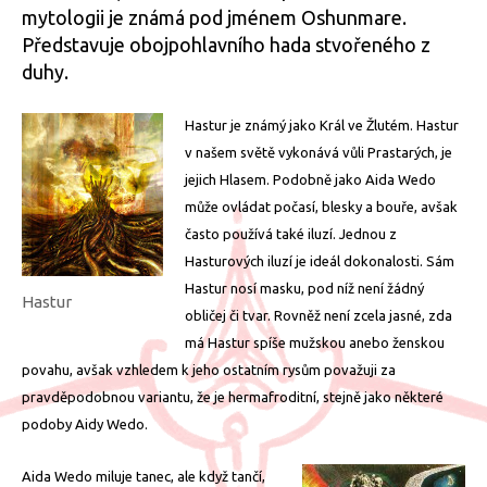
mytologii je známá pod jménem Oshunmare.
Představuje obojpohlavního hada stvořeného z
duhy.
Hastur je známý jako Král ve Žlutém. Hastur
v našem světě vykonává vůli Prastarých, je
jejich Hlasem. Podobně jako Aida Wedo
může ovládat počasí, blesky a bouře, avšak
často používá také iluzí. Jednou z
Hasturových iluzí je ideál dokonalosti. Sám
Hastur nosí masku, pod níž není žádný
Hastur
obličej či tvar. Rovněž není zcela jasné, zda
má Hastur spíše mužskou anebo ženskou
povahu, avšak vzhledem k jeho ostatním rysům považuji za
pravděpodobnou variantu, že je hermafroditní, stejně jako některé
podoby Aidy Wedo.
Aida Wedo miluje tanec, ale když tančí,