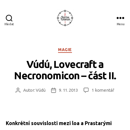
Hledat
Menu
Spiritus
divinorum
Rubriky
MAGIE
Vúdú, Lovecraft a
Necronomicon – část II.
u
Autor:
Vúdú
9. 11. 2013
1 komentář
Autor
Datum
textu
příspěvku
příspěvku
s
názvem
Vúdú,
Lovecra
Konkrétní souvislosti mezi loa a Prastarými
a