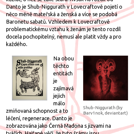
Danto je Shub-Niggurath v Lovecraftově pojetí o
něco méně mateřská a ženská a více se podobá
Baronetu sabatů. Vzhledem k Lovecraftově
problematickému vztahu k ženám je tento rozdíl
docela pochopitelný, nemusí ale platit vždy a pro
každého.
Na obou
těchto
entitách
je
zajímavá
jejich
málo
Shub-Niggurath (by
zmiňovaná schopnost a to
Barv1nok, deviantart)
léčení, regenerace. Danto je
zobrazována jako Černá Madona s jizvami na
tvářích. Haiťané věří, že tyto šrámy jsou