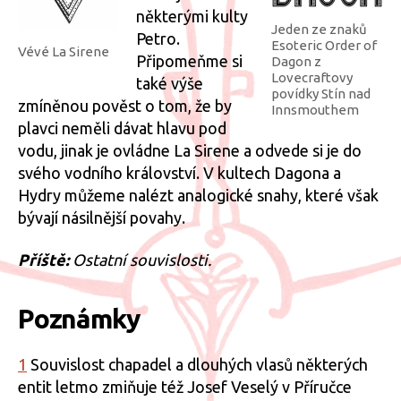
některými kulty
Jeden ze znaků
Petro.
Esoteric Order of
Vévé La Sirene
Připomeňme si
Dagon z
Lovecraftovy
také výše
povídky Stín nad
zmíněnou pověst o tom, že by
Innsmouthem
plavci neměli dávat hlavu pod
vodu, jinak je ovládne La Sirene a odvede si je do
svého vodního království. V kultech Dagona a
Hydry můžeme nalézt analogické snahy, které však
bývají násilnější povahy.
Příště:
Ostatní souvislosti.
Poznámky
1
Souvislost chapadel a dlouhých vlasů některých
entit letmo zmiňuje též Josef Veselý v Příručce