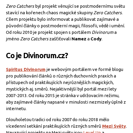
Zero Catchers
byl projekt věnující se postmodernímu světu
stavící na kořenech chaos magické skupiny
Zero Catchers
.
Cílem projektu bylo informovat a publikovat zajímavé a
původní články o postmoderní magii, filosofii, vědě i umění.
Od roku 2010 je projekt spojen s portálem
Divinorum
a
jméno
Zero Catchers
zašťiťovali
Namez
a
Cody
.
Co je Divinorum.cz?
Spiritus Divinorum
je webovým portálem ve formě blogu
pro publikování článků o různých duchovních praxích a
přístupech od praktikujících nejrůznějších magických,
mystických aj. směrů. Nejaktivnější byl portál mezi lety
2007-2013. Od roku 2015 je stránka v udržovacím režimu,
aby zajímavé články napsané v minulosti nezmizely úplně z
internetu.
Dlouholetou tradici od roku 2007 do roku 2018 mělo
vícedenní setkání praktikujících různých směrů
Mezi Světy
.
Navazující projekty na Mezi světy jsou
Level Up
a