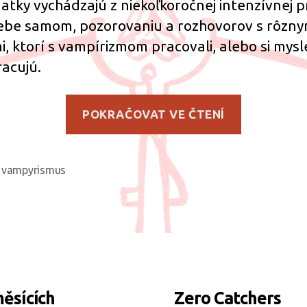
atky vychádzajú z niekoľkoročnej intenzívnej 
ebe samom, pozorovaniu a rozhovorov s rôzny
i, ktorí s vampírizmom pracovali, alebo si mysle
racujú.
„Pohľad
POKRAČOVAT VE ČTENÍ
na
vampíriz
vampyrismus
ky
měsících
Zero Catchers