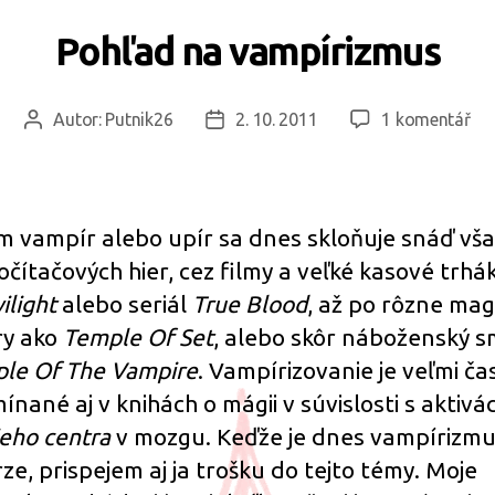
Pohľad na vampírizmus
u
Autor:
Putnik26
2. 10. 2011
1 komentář
Autor
Datum
tex
příspěvku
příspěvku
s
ná
Po
m vampír alebo upír sa dnes skloňuje snáď vš
na
očítačových hier, cez filmy a veľké kasové trhá
va
ilight
alebo seriál
True Blood
, až po rôzne mag
y ako
Temple Of Set
, alebo skôr náboženský 
le Of The Vampire
. Vampírizovanie je veľmi ča
ínané aj v knihách o mágii v súvislosti s aktivá
ieho centra
v mozgu. Keďže je dnes vampírizm
rze, prispejem aj ja trošku do tejto témy. Moje