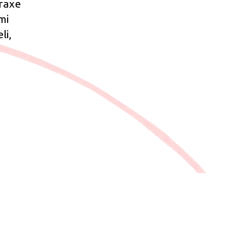
praxe
mi
li,
mus“