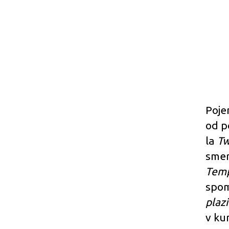
Poje
od p
la
Tw
smer
Temp
spom
plaz
v ku