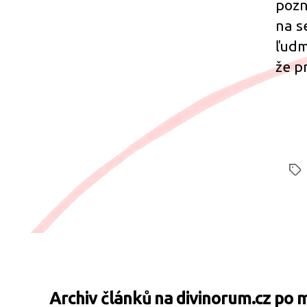
pozn
na s
ľudm
že p
Štít
Archiv článků na divinorum.cz po 