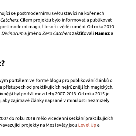
nující se postmodernímu světu stavící na kořenech
 Catchers
. Cílem projektu bylo informovat a publikovat
postmoderní magii, filosofii, vědě i umění. Od roku 2010
m
Divinorum
a jméno
Zero Catchers
zašťiťovali
Namez
a
z?
ým portálem ve formě blogu pro publikování článků o
 přístupech od praktikujících nejrůznějších magických,
vnější byl portál mezi lety 2007-2013. Od roku 2015 je
, aby zajímavé články napsané v minulosti nezmizely
2007 do roku 2018 mělo vícedenní setkání praktikujících
 Navazující projekty na Mezi světy jsou
Level Up
a