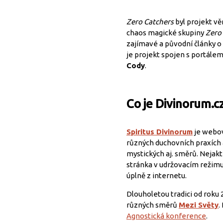
Zero Catchers
byl projekt vě
chaos magické skupiny
Zero
zajímavé a původní články o 
je projekt spojen s portále
Cody
.
Co je Divinorum.c
Spiritus Divinorum
je webov
různých duchovních praxích a
mystických aj. směrů. Nejakti
stránka v udržovacím režimu
úplně z internetu.
Dlouholetou tradici od roku 
různých směrů
Mezi Světy
.
Agnostická konference
.