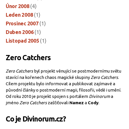
Únor 2008
(4)
Leden 2008
(1)
Prosinec 2007
(1)
Duben 2006
(1)
Listopad 2005
(1)
Zero Catchers
Zero Catchers
byl projekt věnující se postmodernímu světu
stavící na kořenech chaos magické skupiny
Zero Catchers
.
Cílem projektu bylo informovat a publikovat zajímavé a
původní články o postmoderní magii, filosofii, vědě i umění.
Od roku 2010 je projekt spojen s portálem
Divinorum
a
jméno
Zero Catchers
zašťiťovali
Namez
a
Cody
.
Co je Divinorum.cz?