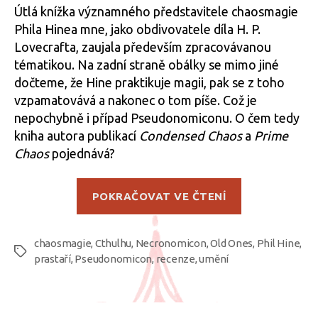
Útlá knížka významného představitele chaosmagie
Phila Hinea mne, jako obdivovatele díla H. P.
Lovecrafta, zaujala především zpracovávanou
tématikou. Na zadní straně obálky se mimo jiné
dočteme, že Hine praktikuje magii, pak se z toho
vzpamatovává a nakonec o tom píše. Což je
nepochybně i případ Pseudonomiconu. O čem tedy
kniha autora publikací
Condensed Chaos
a
Prime
Chaos
pojednává?
„Phil
POKRAČOVAT VE ČTENÍ
Hine:
Pseudonomic
chaosmagie
,
Cthulhu
,
Necronomicon
,
Old Ones
,
Phil Hine
,
Štítky
prastaří
,
Pseudonomicon
,
recenze
,
umění