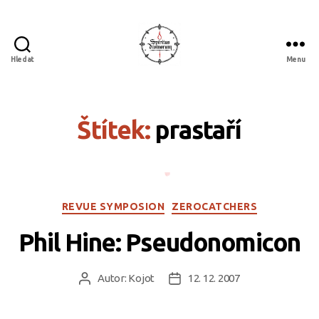
Hledat
Menu
Spiritus
divinorum
Štítek:
prastaří
Rubriky
REVUE SYMPOSION
ZEROCATCHERS
Phil Hine: Pseudonomicon
Autor:
Kojot
12. 12. 2007
Autor
Datum
příspěvku
příspěvku