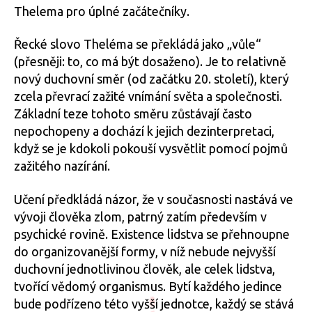
Thelema pro úplné začátečníky.
Řecké slovo Theléma se překládá jako „vůle“
(přesněji: to, co má být dosaženo). Je to relativně
nový duchovní směr (od začátku 20. století), který
zcela převrací zažité vnímání světa a společnosti.
Základní teze tohoto směru zůstávají často
nepochopeny a dochází k jejich dezinterpretaci,
když se je kdokoli pokouší vysvětlit pomocí pojmů
zažitého nazírání.
Učení předkládá názor, že v současnosti nastává ve
vývoji člověka zlom, patrný zatím především v
psychické rovině. Existence lidstva se přehnoupne
do organizovanější formy, v níž nebude nejvyšší
duchovní jednotlivinou člověk, ale celek lidstva,
tvořící vědomý organismus. Bytí každého jedince
bude podřízeno této vyšší jednotce, každý se stává