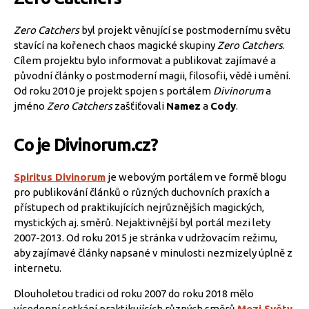
Zero Catchers
byl projekt věnující se postmodernímu světu
stavící na kořenech chaos magické skupiny
Zero Catchers
.
Cílem projektu bylo informovat a publikovat zajímavé a
původní články o postmoderní magii, filosofii, vědě i umění.
Od roku 2010 je projekt spojen s portálem
Divinorum
a
jméno
Zero Catchers
zašťiťovali
Namez
a
Cody
.
Co je Divinorum.cz?
Spiritus Divinorum
je webovým portálem ve formě blogu
pro publikování článků o různých duchovních praxích a
přístupech od praktikujících nejrůznějších magických,
mystických aj. směrů. Nejaktivnější byl portál mezi lety
2007-2013. Od roku 2015 je stránka v udržovacím režimu,
aby zajímavé články napsané v minulosti nezmizely úplně z
internetu.
Dlouholetou tradici od roku 2007 do roku 2018 mělo
vícedenní setkání praktikujících různých směrů
Mezi Světy
.