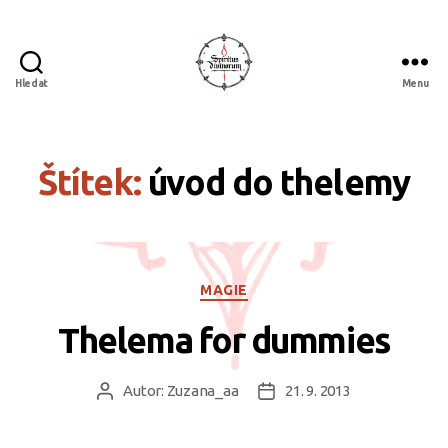
Hledat
Menu
Spiritus
divinorum
Štítek:
úvod do thelemy
Rubriky
MAGIE
Thelema for dummies
Autor:
Zuzana_aa
21. 9. 2013
Autor
Datum
příspěvku
příspěvku