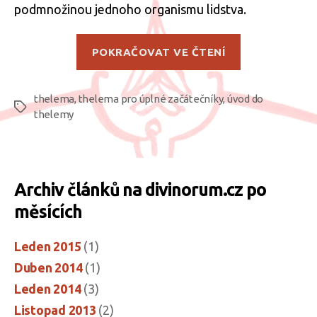
podmnožinou jednoho organismu lidstva.
„Thelema
POKRAČOVAT VE ČTENÍ
for
dummies“
thelema
,
thelema pro úplné začátečníky
,
úvod do
Štítky
thelemy
Archiv článků na divinorum.cz po
měsících
Leden 2015
(1)
Duben 2014
(1)
Leden 2014
(3)
Listopad 2013
(2)