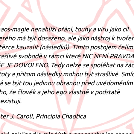
příspěvku
příspěvku
aos-magie nenahlíží přání, touhy a víru jako cíl
erého má být dosaženo, ale jako nástroj k tvořen
tězce kauzalit (následků). Tímto postojem čelím
rašlivé svobodě v rámci které NIC NENÍ PRAVDA
E JE DOVOLENO. Tedy nelze se spoléhat na žá
stoty a přitom následky mohou být strašlivé. Smí
á se být tou jedinou obranou před uvědoměním 
ho, že člověk a jeho ego vlastně v podstatě
existují.
ter J. Caroll, Principia Chaotica