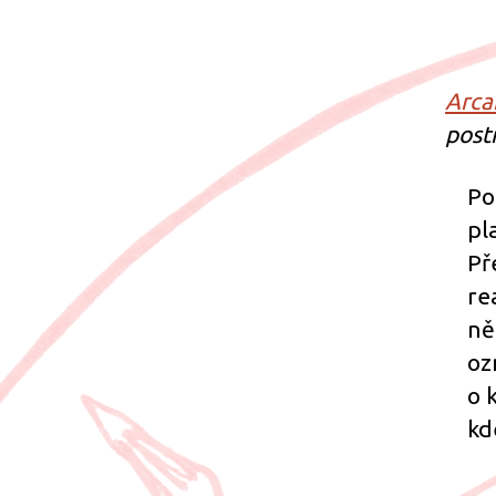
Arca
post
Po
pl
Př
re
ně
oz
o 
kd