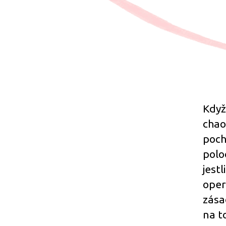
Když
chao
poch
polo
jest
oper
zása
na t