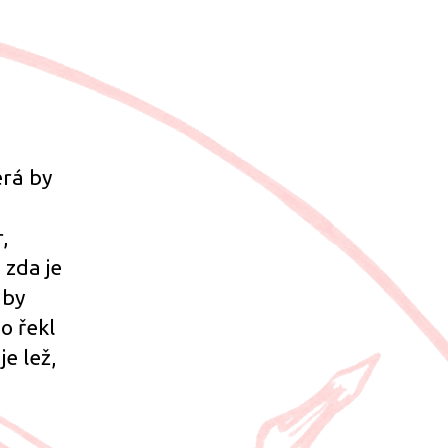
u
vem
mání
ných
témů
erá by
,
 zda je
 by
o řekl
je lež,