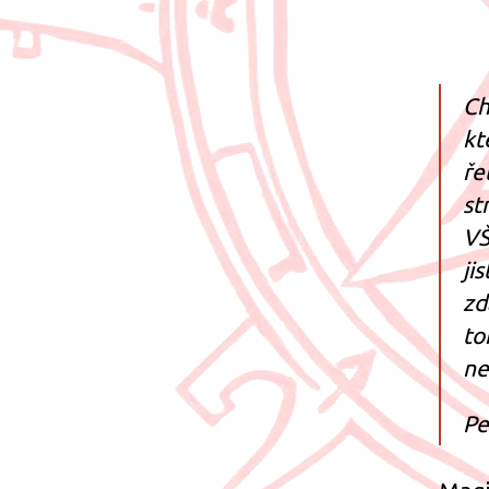
Ch
kt
ře
st
VŠ
ji
zd
to
ne
Pe