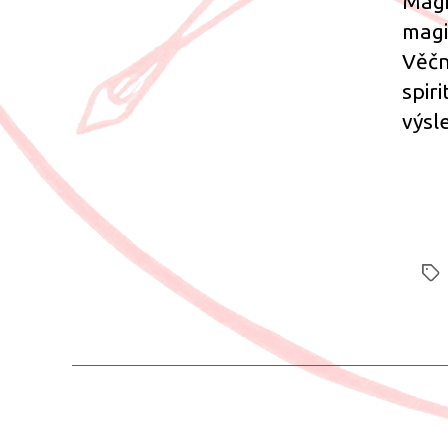
Magi
magi
Věčn
spir
výsl
Štít