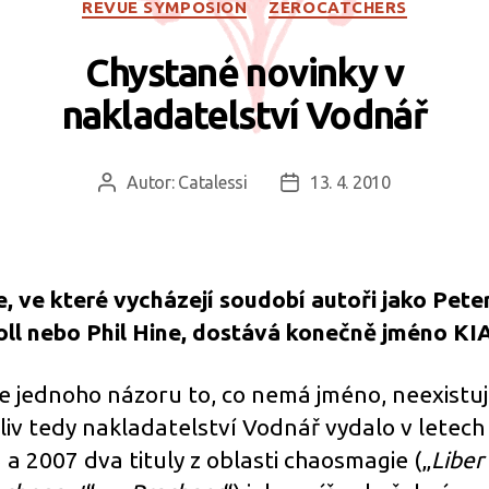
REVUE SYMPOSION
ZEROCATCHERS
Chystané novinky v
nakladatelství Vodnář
Autor:
Catalessi
13. 4. 2010
Autor
Datum
příspěvku
příspěvku
e, ve které vycházejí soudobí autoři jako Peter
oll nebo Phil Hine, dostává konečně jméno KI
e jednoho názoru to, co nemá jméno, neexistuj
liv tedy nakladatelství Vodnář vydalo v letech
 a 2007 dva tituly z oblasti chaosmagie („
Liber