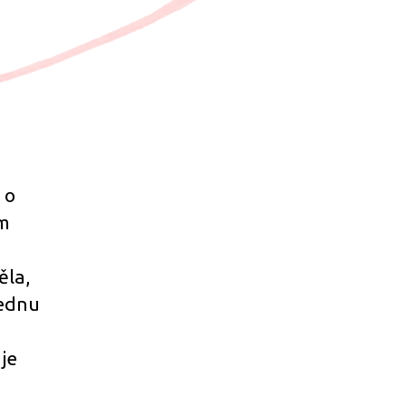
 o
em
ěla,
jednu
je