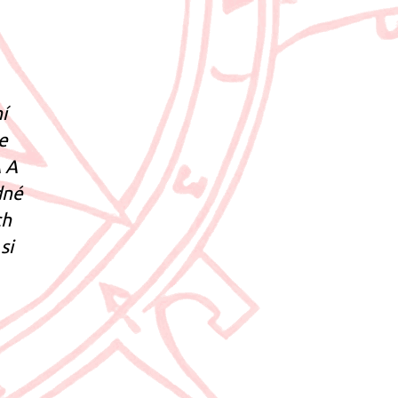
í
e
 A
dné
ch
si