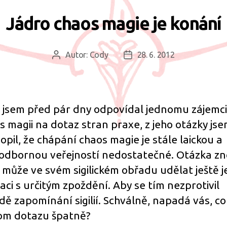
Jádro chaos magie je konání
Autor:
Cody
28. 6. 2012
Autor
Datum
příspěvku
příspěvku
 jsem před pár dny odpovídal jednomu zájemci
s magii na dotaz stran praxe, z jeho otázky js
opil, že chápání chaos magie je stále laickou a
odbornou veřejností nedostatečné. Otázka zn
li může ve svém sigilickém obřadu udělat ještě 
aci s určitým zpoždění. Aby se tím nezprotivil
dě zapomínání sigilií. Schválně, napadá vás, co 
om dotazu špatně?