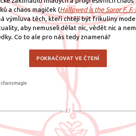
cké zaklínadlo mladých a progresivních chaos
ků a chaos magiček (
Hallowed is the Soror F. F. 
á výmluva těch, kteří chtějí být frikulíny mode
ituality, aby nemuseli dělat nic, vědět nic a nem
edky. Co to ale pro nás tedy znamená?
„Nic
POKRAČOVAT VE ČTENÍ
není
pravda
a
chaosmagie
ky
vše
je
dovoleno
Rubriky