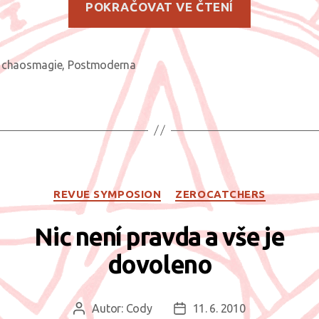
POKRAČOVAT VE ČTENÍ
vnímání
různých
systémů“
chaosmagie
,
Postmoderna
ky
Rubriky
REVUE SYMPOSION
ZEROCATCHERS
Nic není pravda a vše je
dovoleno
Autor:
Cody
11. 6. 2010
Autor
Datum