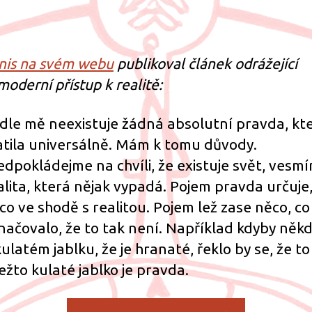
text
příspěvku
příspěvku
s
náz
O
nis na svém webu
publikoval článek odrážející
vní
moderní přístup k realitě:
růz
sys
dle mě neexistuje žádná absolutní pravda, kt
atila universálně. Mám k tomu důvody.
edpokládejme na chvíli, že existuje svět, vesmír
alita, která nějak vypadá. Pojem pravda určuje,
co ve shodě s realitou. Pojem lež zase něco, co
načovalo, že to tak není. Například kdyby někd
kulatém jablku, že je hranaté, řeklo by se, že to 
ežto kulaté jablko je pravda.
„O