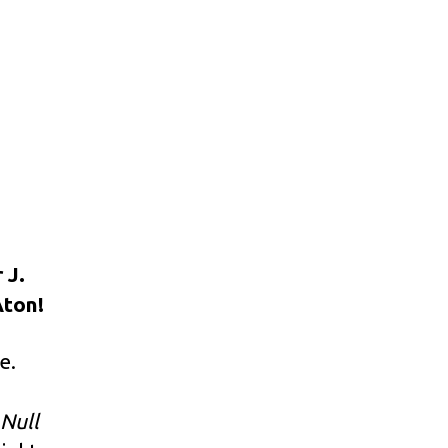
 J.
Aton!
e.
 Null