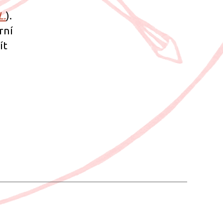
L.
).
rní
ít
“