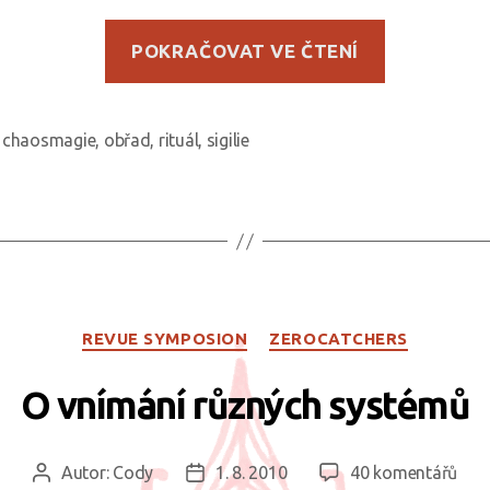
„Jádro
POKRAČOVAT VE ČTENÍ
chaos
magie
je
chaosmagie
,
obřad
,
rituál
,
sigilie
ky
konání“
Rubriky
REVUE SYMPOSION
ZEROCATCHERS
O vnímání různých systémů
u
Autor:
Cody
1. 8. 2010
40 komentářů
Autor
Datum