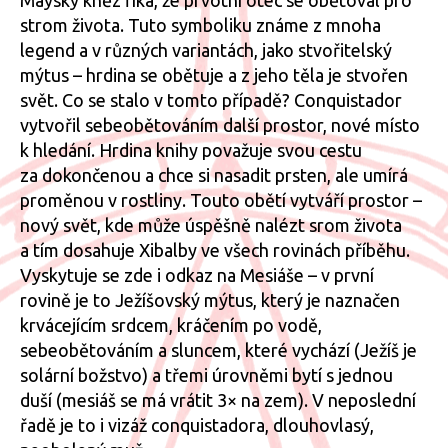
strom života. Tuto symboliku známe z mnoha
legend a v různých variantách, jako stvořitelský
mýtus – hrdina se obětuje a z jeho těla je stvořen
svět. Co se stalo v tomto případě? Conquistador
vytvořil sebeobětováním další prostor, nové místo
k hledání. Hrdina knihy považuje svou cestu
za dokončenou a chce si nasadit prsten, ale umírá
proměnou v rostliny. Touto obětí vytváří prostor –
nový svět, kde může úspěšně nalézt srom života
a tím dosahuje Xibalby ve všech rovinách příběhu.
Vyskytuje se zde i odkaz na Mesiáše – v první
rovině je to Ježíšovský mýtus, který je naznačen
krvácejícím srdcem, kráčením po vodě,
sebeobětováním a sluncem, které vychází (Ježíš je
solární božstvo) a třemi úrovněmi bytí s jednou
duší (mesiáš se má vrátit 3× na zem). V neposlední
řadě je to i vizáž conquistadora, dlouhovlasý,