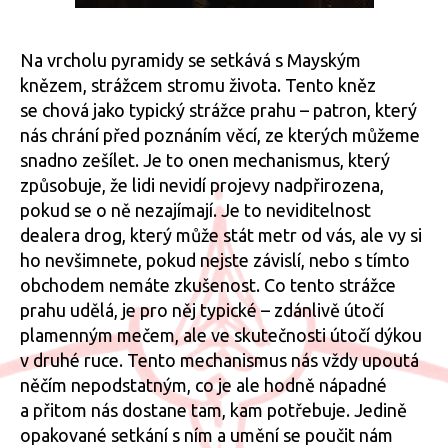
Na vrcholu pyramidy se setkává s Mayským
knězem, strážcem stromu života. Tento kněz
se chová jako typický strážce prahu – patron, který
nás chrání před poznáním věcí, ze kterých můžeme
snadno zešílet. Je to onen mechanismus, který
způsobuje, že lidi nevidí projevy nadpřirozena,
pokud se o ně nezajímají. Je to neviditelnost
dealera drog, který může stát metr od vás, ale vy si
ho nevšimnete, pokud nejste závislí, nebo s tímto
obchodem nemáte zkušenost. Co tento strážce
prahu udělá, je pro něj typické – zdánlivě útočí
plamenným mečem, ale ve skutečnosti útočí dýkou
v druhé ruce. Tento mechanismus nás vždy upoutá
něčím nepodstatným, co je ale hodně nápadné
a přitom nás dostane tam, kam potřebuje. Jedině
opakované setkání s ním a umění se poučit nám