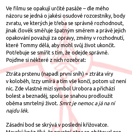
Ve filmu se opakují určité pasáže – dle mého
názoru se jedná o jakési osudové rozcestníky, body
zvratu, ve kterých je třeba se správně rozhodnout,
jinak člověk směřuje špatným směrem a právě jejich
opakování považuji za opravy, změny v rozhodnutí,
které Tommy dělá, aby mohl svůj život ukončit.
Potřebuje se smířit s tím, že odejde správně.
Pojďme si některé z nich rozebrat:
Ztráta prstenu (napadl první sníh) = ztráta víry
v koloběh, Izzy umírá a tím vše končí, potom už není
nic. Zde vlastně mizí symbol Urobora a přichází
bolest a beznaděj, spolu se snahou prodloužit
oběma smrtelný život.
Smrt je nemoc a já na ní
najdu lék.
Zásadní bod se skrývá v poslední křižovatce.
Mayský kněz říká, že prvotní otec se obětoval pro