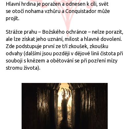
Hlavní hrdina je poražen a odnesen k cíli, svět
se otočí nohama vzhůru a Conquistador může
projít.
Strážce prahu – Božského ochránce – nelze porazit,
ale lze získat jeho uznání, milost a hlavně dovolení.
Zde podstupuje první ze tří zkoušek, zkoušku
odvahy (dalšími jsou později v dějové linii čistota při
souboji s knězem a obětování se při pozření mízy
stromu života).