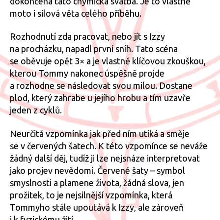
dokončena tato chymická svatba. Je to vlastně
moto i silová věta celého příběhu.
Rozhodnutí zda pracovat, nebo jít s Izzy
na procházku, napadl první sníh. Tato scéna
se oběvuje opět 3× a je vlastně klíčovou zkouškou,
kterou Tommy nakonec úspěšně projde
a rozhodne se následovat svou milou. Dostane
plod, který zahrabe u jejího hrobu a tím uzavře
jeden z cyklů.
Neurčitá vzpomínka jak před ním utíká a směje
se v červených šatech. K této vzpomínce se neváže
žádný další děj, tudíž ji lze nejsnáze interpretovat
jako projev nevědomí. Červené šaty – symbol
smyslnosti a plamene života, žádná slova, jen
prožitek, to je nejsilnější vzpomínka, která
Tommyho stále upoutává k Izzy, ale zároveň
i k fyzickému žití.