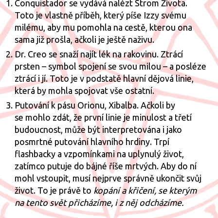
Conquistador se vydává nalézt Strom Života.
Toto je vlastně příběh, který píše Izzy svému
milému, aby mu pomohla na cestě, kterou ona
sama již prošla, ačkoli je ještě naživu.
Dr. Creo se snaží najít lék na rakovinu. Ztrácí
prsten – symbol spojení se svou milou – a posléze
ztrácí i jí. Toto je v podstatě hlavní dějová linie,
která by mohla spojovat vše ostatní.
Putování k pásu Orionu, Xibalba. Ačkoli by
se mohlo zdát, že první linie je minulost a třetí
budoucnost, může být interpretována i jako
posmrtné putování hlavního hrdiny. Trpí
flashbacky a vzpomínkami na uplynulý život,
zatímco putuje do bájné říše mrtvých. Aby do ní
mohl vstoupit, musí nejprve správně ukončit svůj
život. To je právě to
kopání a křičení, se kterým
na tento svět přicházíme, i z něj odcházíme.