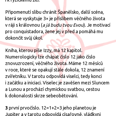
Připomenutí slibu chránit Španělsko, další scéna,
která se vyskytuje 3× je příslibem věčného života
v ráji s královnou (
a já budu tvou Evou
). Je motivací
pro conquistadora, žene jej v před a pomáhá mu
dokončit svůj úkol.
Kniha, kterou píše Izzy, má 12 kapitol.
Numerologicky lze chápat číslo 12 jako číslo
znovuzrození, věčného života. Máme 12 měsíců
v roce, které se opakují stále dokola, 12 znamení
zvířetníku. V tarotu odpovídá viselci, tedy konci
i začátku a iniciaci. Viselec je zavěšen mezi Sluncem
a Lunou a prochází chymickou svatbou, cestou
k dokonalosti skrze sebeobětování.
3
první prvočíslo. 12=1+2=3 jeho planetou je
Jupiter a v tarotu odpovídá císařovně, vládkyni