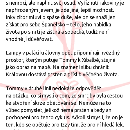
s nemocí, ale naplnit svůj osud. Vyříznutí rakoviny je
nepřirozeným jevem, je zde jiná, lepší možnost.
Inkvizitor mluví o spáse duše, ale on se snaží jen
získat pro sebe Španělsko – tělo, jeho nabídka
života po smrti je zištná a sobecká, tudíž není
vhodné jí důvěřovat.
Lampy v paláci královny opět připomínají hvězdný
prostor, kterým putuje Tommy k Xibalbě, stejně
jako obraz na mapě. Na znamení slibu chránit
Královnu dostává prsten a příslib věčného života.
Tommy v druhé linii nedokáže odpovědět
na otázku, co si myslí o tom, že smrt by byla cestou
ke stvoření skrze obětování se. Nemůže na to
vůbec pomyslet, jelikož nemá prsten a tedy ani
pochopení pro tento cyklus. Ačkoli si myslí, že on je
ten, kdo se obětuje pro Izzy tím, že pro ní hledá lék,