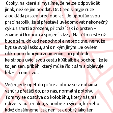
útoky, na které si myslíme, že nelze odpovědět
jinak, než se jim poddat. Dr. Creo si myje ruce
a odkládá prsten před operací. Je upoután svou
prací natolik, že si přestává uvědomovat nekonečný
cyklus smrti a zrození, přichází tak i o prsten –
znamení Urobora a spojení s Izzy. Na této cestě už
bude sám, dokud nepochopí a neprocitne, nemůže
být se svojí láskou, ani s nikým jiným. Je ovšem
obklopen dobrými znameními, při pohledu
ke stropu uvidí svou cestu k Xibalbě a pochopí, že je
to jen sen, příběh, který může řídit sám a objevuje
lék – strom života.
Večer jede opět do práce a obraz se z nohama
vzhůru přetáčí do, pro nás, normální polohy.
Tommy se dostává do koloběhu, který nás má
udržet v materiálnu, v honbě za sýrem, kterého
když dosáhneme, tak není tak dobrý jako ten