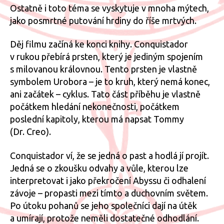
Ostatně i toto téma se vyskytuje v mnoha mýtech,
jako posmrtné putování hrdiny do říše mrtvých.
Děj filmu začíná ke konci knihy. Conquistador
v rukou přebírá prsten, který je jediným spojením
s milovanou královnou. Tento prsten je vlastně
symbolem Urobora – je to kruh, který nemá konec,
ani začátek – cyklus. Tato část příběhu je vlastně
počátkem hledání nekonečnosti, počátkem
poslední kapitoly, kterou má napsat Tommy
(Dr. Creo).
Conquistador ví, že se jedná o past a hodlá jí projít.
Jedná se o zkoušku odvahy a vůle, kterou lze
interpretovat i jako překročení Abyssu či odhalení
závoje – propasti mezi tímto a duchovním světem.
Po útoku pohanů se jeho společníci dají na útěk
a umírají, protože neměli dostatečné odhodlání.