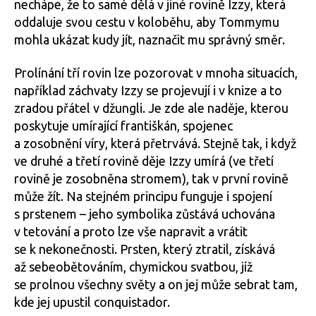
nechápe, že to samé dělá v jiné rovině Izzy, která
oddaluje svou cestu v koloběhu, aby Tommymu
mohla ukázat kudy jít, naznačit mu správný směr.
Prolínání tří rovin lze pozorovat v mnoha situacích,
například záchvaty Izzy se projevují i v knize a to
zradou přátel v džungli. Je zde ale naděje, kterou
poskytuje umírající františkán, spojenec
a zosobnění víry, která přetrvává. Stejně tak, i když
ve druhé a třetí rovině děje Izzy umírá (ve třetí
rovině je zosobněna stromem), tak v první rovině
může žít. Na stejném principu funguje i spojení
s prstenem – jeho symbolika zůstává uchována
v tetování a proto lze vše napravit a vrátit
se k nekonečnosti. Prsten, který ztratil, získává
až sebeobětováním, chymickou svatbou, jíž
se prolnou všechny světy a on jej může sebrat tam,
kde jej upustil conquistador.