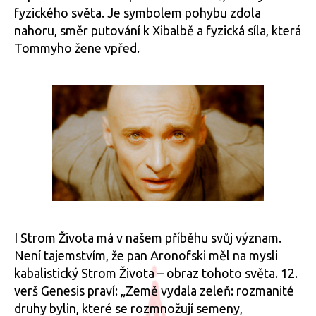
fyzického světa. Je symbolem pohybu zdola
nahoru, směr putování k Xibalbě a fyzická síla, která
Tommyho žene vpřed.
I Strom Života má v našem příběhu svůj význam.
Není tajemstvím, že pan Aronofski měl na mysli
kabalistický Strom Života – obraz tohoto světa. 12.
verš Genesis praví: „Země vydala zeleň: rozmanité
druhy bylin, které se rozmnožují semeny,