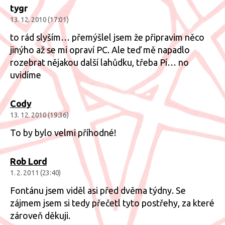
tygr
13. 12. 2010 (17:01)
to rád slyším… přemýšlel jsem že připravim něco
jinýho až se mi opraví PC. Ale teď mě napadlo
rozebrat nějakou další lahůdku, třeba Pí… no
uvidíme
Cody
13. 12. 2010 (19:36)
To by bylo velmi příhodné!
Rob Lord
1. 2. 2011 (23:40)
Fontánu jsem viděl asi před dvěma týdny. Se
zájmem jsem si tedy přečetl tyto postřehy, za které
zároveň děkuji.