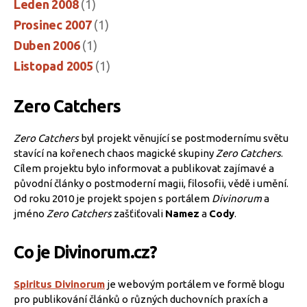
Leden 2008
(1)
Prosinec 2007
(1)
Duben 2006
(1)
Listopad 2005
(1)
Zero Catchers
Zero Catchers
byl projekt věnující se postmodernímu světu
stavící na kořenech chaos magické skupiny
Zero Catchers
.
Cílem projektu bylo informovat a publikovat zajímavé a
původní články o postmoderní magii, filosofii, vědě i umění.
Od roku 2010 je projekt spojen s portálem
Divinorum
a
jméno
Zero Catchers
zašťiťovali
Namez
a
Cody
.
Co je Divinorum.cz?
Spiritus Divinorum
je webovým portálem ve formě blogu
pro publikování článků o různých duchovních praxích a