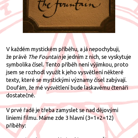
V každém mystickém příběhu, a já nepochybuji,
že právě
The Fountain
je jedním z nich, se vyskytuje
symbolika čísel. Tento příběh není výjimkou, proto
jsem se rozhodl využít k jeho vysvětlení některé
texty, které se mystickými významy čísel zabývají.
Doufám, že mé vysvětlení bude laskavému čtenáři
dostatečné.
V prvé řadě je třeba zamyslet se nad dějovými
liniemi filmu. Máme zde 3 hlavní (3=1+2=12)
příběhy: