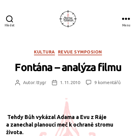
Hledat
Menu
Spiritus
divinorum
Rubriky
KULTURA
REVUE SYMPOSION
Fontána – analýza filmu
u
Autor:
ttygr
1. 11. 2010
9 komentářů
Autor
Datum
textu
příspěvku
příspěvku
s
názve
Fontán
–
Tehdy Bůh vykázal Adama a Evu z Ráje
analýza
a zanechal planoucí meč k ochraně stromu
filmu
života.