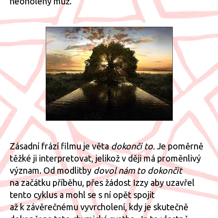
neoholený muž.
Zásadní frází filmu je věta
dokonči to.
Je poměrně
těžké ji interpretovat, jelikož v ději má proměnlivý
význam. Od modlitby
dovol nám to dokončit
na začátku příběhu, přes žádost Izzy aby uzavřel
tento cyklus a mohl se s ní opět spojit
až k závěrečnému vyvrcholení, kdy je skutečně