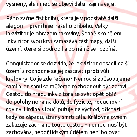
vysněný, ale ihned se objeví další -zajímavější.
Ráno začne číst knihu, která je v podstatě další
alegorií – první linie našeho příběhu. Velký
inkvizitor je obrazem rakoviny, Španělsko tělem.
Inkvizitor svou krví zamazává část mapy, další
území, které si podrobil a po němž se rozpíná.
Conquistador se dozvídá, že inkvizitor obsadil další
území a rozhodne se jej zastavit i proti vůli
královny. Co je zde řečeno? Nemoc si způsobujeme
sami a jen sami se můžeme rozhodnout být zdraví.
Cestou do hradu inkvizitora se svět opět otáčí
do polohy nohama dolů, do fyzické, neduchovní
roviny. Hrdina s loučí putuje na východ, přichází
tedy ze západu, strany smrti těla. Královna ovšem
zakazuje záchranu touto cestou – nemoc musí být
zachována, neboť lidským údělem není bojovat