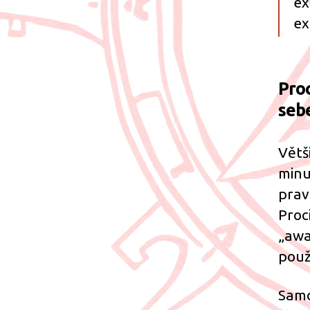
ex
ex
Pro
seb
Větši
minu
prav
Proc
„awa
použ
Sam