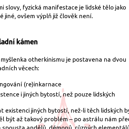
i slovy, fyzická manifestace je lidské tělo jako
é jiné, ovšem výplň již člověk není.
ladní kámen
 myšlenka otherkinismu je postavena na dvou
adních věcech:
ngování (re)inkarnace
istence i jiných bytostí, než pouze lidských
 existenci jiných bytostí, než-li těch lidských b
l být až takový problém – po astrálu nám přec
 spousta andělů, démonů, různých elementál