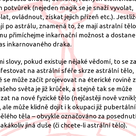
ch potvůrek (nejeden magik se je snaží vyvolat,
at, ovládnout, získat jejich přízeň etc.). Jestliž
jí po astrálu, znamená to, že mají astralní tělo
mu přimíchejme inkarnační možnost a dostan
as inkarnovaného draka.
mi slovy, pokud existuje nějaké vědomí, to se z
festovat na astrální sféře skrze astrální tělo,
é se může začít projevovat na éterické rovině z
ašeho světa je již krůček, a stejně tak se může
zat na nové fyzické tělo (nejčastěji nově vznikl
 ale může klidně dojít i k okupaci již pubertální
ělého těla – obvykle označováno za posednutí
jakákoliv jiná duše (či chcete-li astrální tělo).