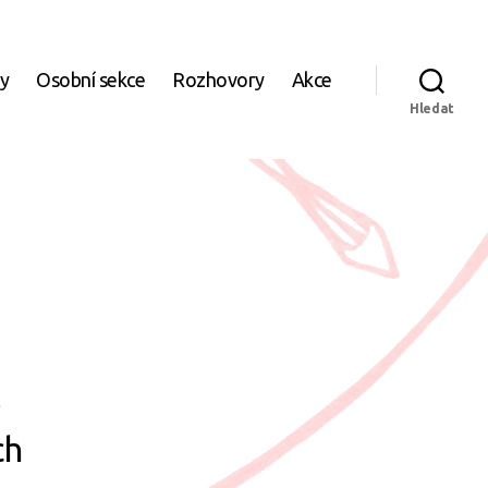
ky
Osobní sekce
Rozhovory
Akce
Hledat
,
ch