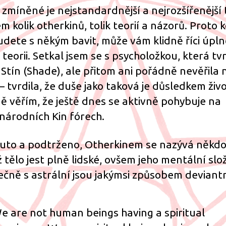
 zmíněné je nejstandardnější a nejrozšířenější 
m kolik otherkinů, tolik teorií a názorů. Proto 
udete s někým bavit, může vám klidně říci úpl
 teorii. Setkal jsem se s psycholožkou, která tvr
e Stín (Shade), ale přitom ani pořádně nevěřila 
 – tvrdila, že duše jako taková je důsledkem živ
ě věřím, že ještě dnes se aktivně pohybuje na
národních Kin fórech.
uto a podtrženo, Otherkinem se nazývá někdo
ž tělo jest plně lidské, ovšem jeho mentální slo
ečně s astrální jsou jakýmsi způsobem deviantn
e are not human beings having a spiritual