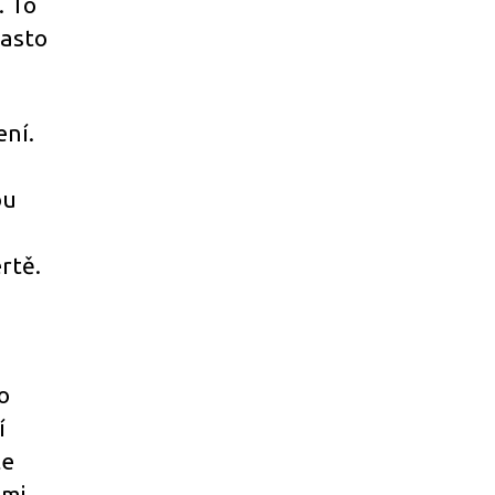
. To
často
ení.
bu
rtě.
o
í
te
ami