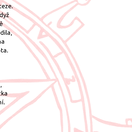
teze.
když
ně
dila,
na
ota.
,
žka
í.