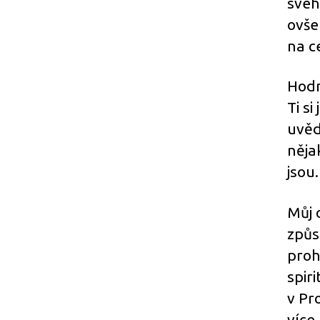
svéh
ovše
na ce
Hodn
Ti si
uvěd
něja
jsou
Můj 
způs
proh
spir
v Pr
více