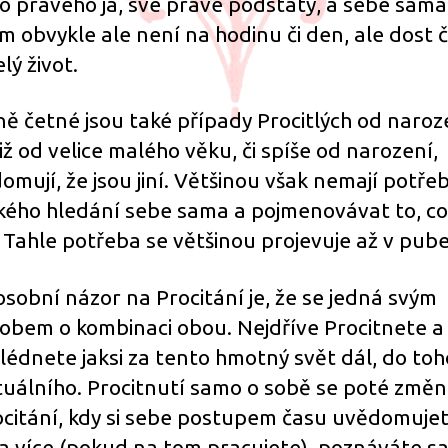
o pravého já, své pravé podstaty, a sebe sama
m obvykle ale není na hodinu či den, ale dost 
lý život.
ě četné jsou také případy Procitlých od naroz
 již od velice malého věku, či spíše od narození,
omují, že jsou jiní. Většinou však nemají potře
kého hledání sebe sama a pojmenovávat to, co
. Tahle potřeba se většinou projevuje až v pube
osobní názor na Procitání je, že se jedná svým
obem o kombinaci obou. Nejdříve Procitnete a
lédnete jaksi za tento hmotný svět dál, do toh
ituálního. Procitnutí samo o sobě se poté změn
ocitání, kdy si sebe postupem času uvědomuje
 a více (pokud na tom pracujete), poznáváte s