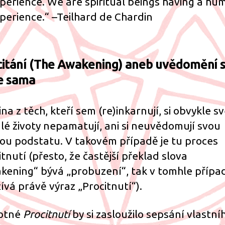
perience. We are spiritual beings having a hu
perience.“ –Teilhard de Chardin
citání (The Awakening) aneb uvědomění s
e sama
na z těch, kteří sem (re)inkarnují, si obvykle s
lé životy nepamatují, ani si neuvědomují svou
ou podstatu. V takovém případě je tu proces
itnutí (přesto, že častější překlad slova
kening“ bývá „probuzení“, tak v tomhle přípa
ívá právě výraz „Procitnutí“).
otné
Procitnutí
by si zasloužilo sepsání vlastní