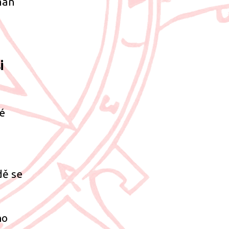
man
i
vé
dě se
ho