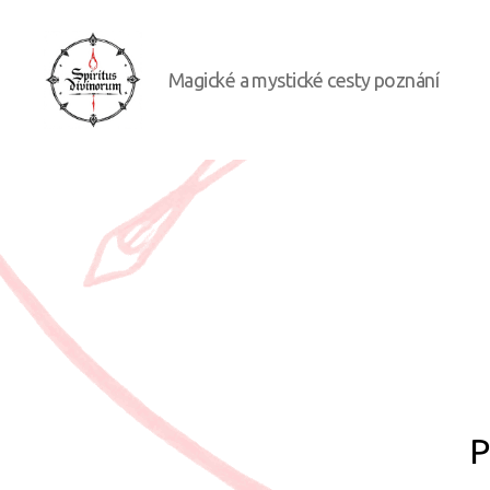
Magické a mystické cesty poznání
Spiritus
divinorum
P