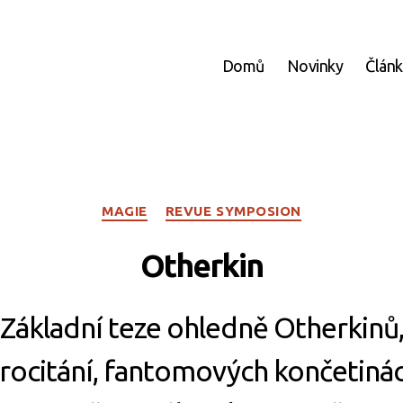
Domů
Novinky
Člán
Rubriky
MAGIE
REVUE SYMPOSION
Otherkin
Základní teze ohledně Otherkinů
rocitání, fantomových končetiná