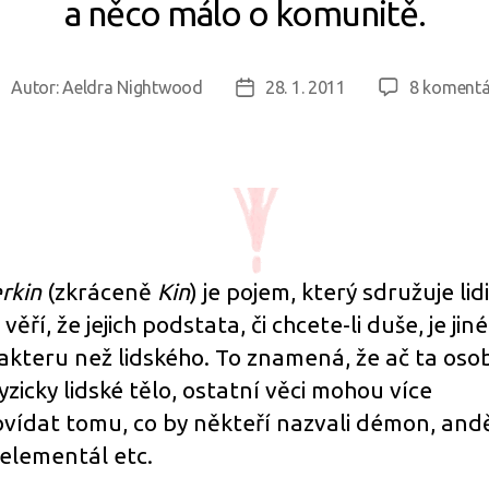
a něco málo o komunitě.
Autor:
Aeldra Nightwood
28. 1. 2011
8 komentá
utor
Datum
říspěvku
příspěvku
rkin
(zkráceně
Kin
) je pojem, který sdružuje lidi
 věří, že jejich podstata, či chcete-li duše, je jin
akteru než lidského. To znamená, že ač ta oso
yzicky lidské tělo, ostatní věci mohou více
vídat tomu, co by někteří nazvali démon, andě
, elementál etc.