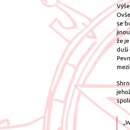
Výše
Ovše
se b
jinou
že j
duši
Pevn
mezi
Shrn
jeho
spol
„W