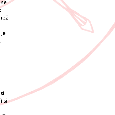
 se
o
 než
 je
.
si
 si