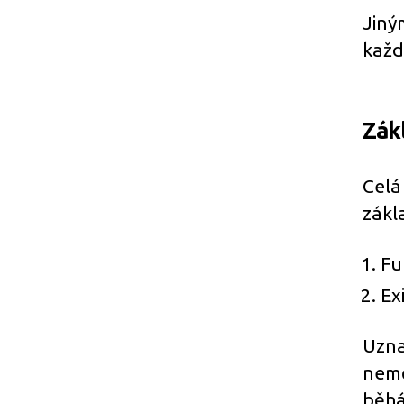
Jiným
každ
Zák
Celá
zákl
Fu
Ex
Uznat
nemě
běhá