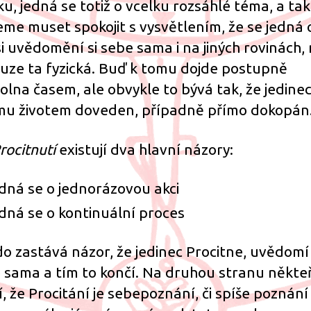
ku, jedná se totiž o vcelku rozsáhlé téma, a tak
me muset spokojit s vysvětlením, že se jedná 
si uvědomění si sebe sama i na jiných rovinách,
ouze ta fyzická. Buď k tomu dojde postupně
olna časem, ale obvykle to bývá tak, že jedinec
mu životem doveden, případně přímo dokopán
rocitnutí
existují dva hlavní názory:
dná se o jednorázovou akci
dná se o kontinuální proces
o zastává názor, že jedinec Procitne, uvědomí 
 sama a tím to končí. Na druhou stranu někteří
í, že Procitání je sebepoznání, či spíše poznání