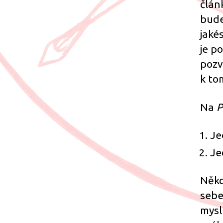
člán
bude
jaké
je p
pozv
k to
Na
P
Je
Je
Někd
sebe
mysl