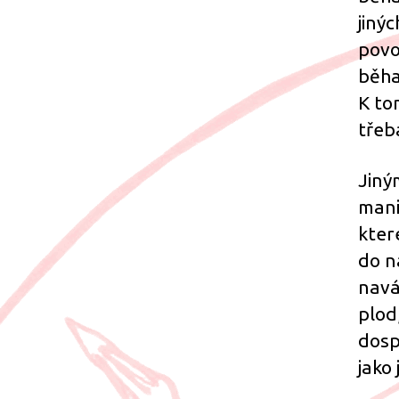
jiný
povol
běha
K to
třeb
Jiný
mani
kter
do n
navá
plod,
dosp
jako 