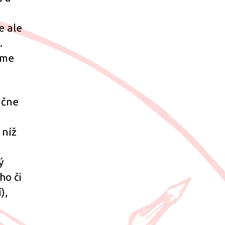
e ale
.
eme
ačne
 níž
ý
ho či
),