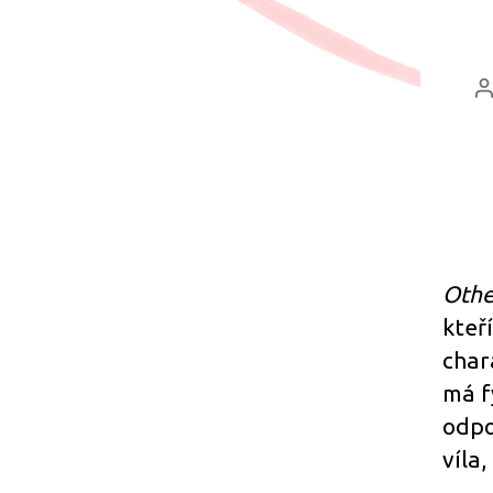
A
p
Othe
kteří
char
má f
odpo
víla